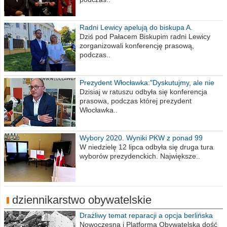
Radni Lewicy apelują do biskupa A.
Wiesława Meringa
Dziś pod Pałacem Biskupim radni Lewicy
zorganizowali konferencję prasową,
podczas..
Prezydent Włocławka:"Dyskutujmy, ale nie
obrażajmy się”
Dzisiaj w ratuszu odbyła się konferencja
prasowa, podczas której prezydent
Włocławka..
Wybory 2020. Wyniki PKW z ponad 99
procent obwodów
W niedzielę 12 lipca odbyła się druga tura
wyborów prezydenckich. Największe..
dziennikarstwo obywatelskie
Drażliwy temat reparacji a opcja berlińska
Nowoczesna i Platforma Obywatelska dość