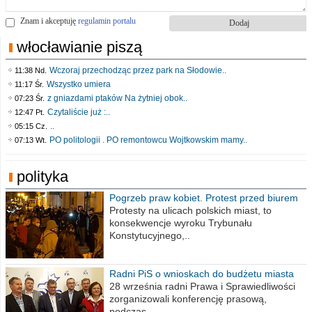
Znam i akceptuję
regulamin portalu
włocławianie piszą
Wczoraj przechodząc przez park na Słodowie..
11:38 Nd.
Wszystko umiera
11:17 Śr.
z gniazdami ptaków Na żytniej obok..
07:23 Śr.
Czytaliście już :..
12:47 Pt.
..
05:15 Cz.
PO politologii . PO remontowcu Wojtkowskim mamy..
07:13 Wt.
polityka
Pogrzeb praw kobiet. Protest przed biurem
poselskim PiS
Protesty na ulicach polskich miast, to
konsekwencje wyroku Trybunału
Konstytucyjnego,..
Radni PiS o wnioskach do budżetu miasta
na 2021 rok
28 września radni Prawa i Sprawiedliwości
zorganizowali konferencję prasową,
podczas..