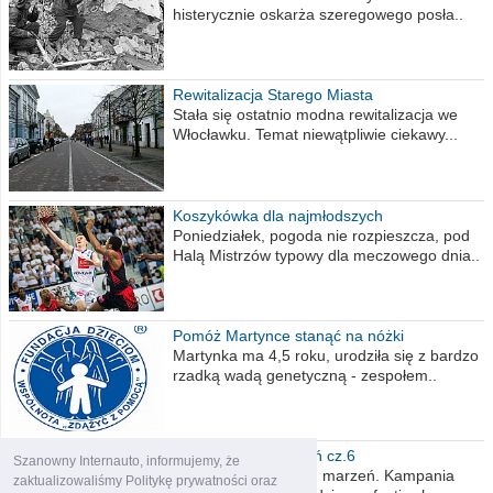
histerycznie oskarża szeregowego posła..
Rewitalizacja Starego Miasta
Stała się ostatnio modna rewitalizacja we
Włocławku. Temat niewątpliwie ciekawy...
Koszykówka dla najmłodszych
Poniedziałek, pogoda nie rozpieszcza, pod
Halą Mistrzów typowy dla meczowego dnia..
Pomóż Martynce stanąć na nóżki
Martynka ma 4,5 roku, urodziła się z bardzo
rzadką wadą genetyczną - zespołem..
Polska moich marzeń cz.6
Szanowny Internauto, informujemy, że
Nadszedł kres moich marzeń. Kampania
zaktualizowaliśmy Politykę prywatności oraz