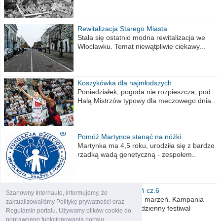
Rewitalizacja Starego Miasta
Stała się ostatnio modna rewitalizacja we
Włocławku. Temat niewątpliwie ciekawy...
Koszykówka dla najmłodszych
Poniedziałek, pogoda nie rozpieszcza, pod
Halą Mistrzów typowy dla meczowego dnia..
Pomóż Martynce stanąć na nóżki
Martynka ma 4,5 roku, urodziła się z bardzo
rzadką wadą genetyczną - zespołem..
Polska moich marzeń cz.6
Szanowny Internauto, informujemy, że
Nadszedł kres moich marzeń. Kampania
zaktualizowaliśmy Politykę prywatności oraz
wyborcza czyli niecodzienny festiwal
Regulamin portalu. Używamy plików cookie do
obietnic,..
poprawnego funkcjonowania portalu.