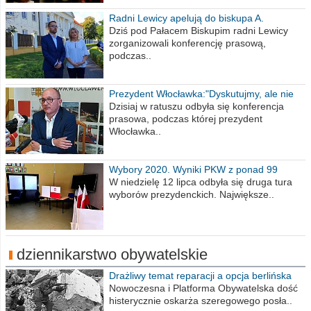
Radni Lewicy apelują do biskupa A.
Wiesława Meringa
Dziś pod Pałacem Biskupim radni Lewicy
zorganizowali konferencję prasową,
podczas..
Prezydent Włocławka:"Dyskutujmy, ale nie
obrażajmy się”
Dzisiaj w ratuszu odbyła się konferencja
prasowa, podczas której prezydent
Włocławka..
Wybory 2020. Wyniki PKW z ponad 99
procent obwodów
W niedzielę 12 lipca odbyła się druga tura
wyborów prezydenckich. Największe..
dziennikarstwo obywatelskie
Drażliwy temat reparacji a opcja berlińska
Nowoczesna i Platforma Obywatelska dość
histerycznie oskarża szeregowego posła..