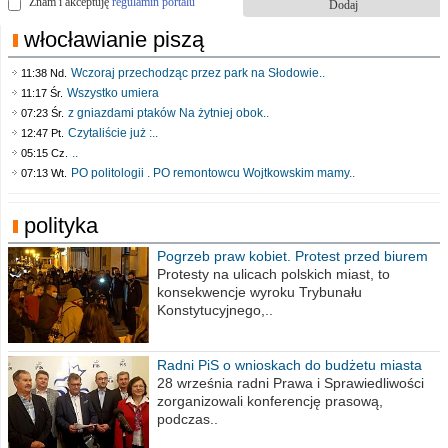
Znam i akceptuję
regulamin portalu
włocławianie piszą
Wczoraj przechodząc przez park na Słodowie..
11:38 Nd.
Wszystko umiera
11:17 Śr.
z gniazdami ptaków Na żytniej obok..
07:23 Śr.
Czytaliście już :..
12:47 Pt.
..
05:15 Cz.
PO politologii . PO remontowcu Wojtkowskim mamy..
07:13 Wt.
polityka
Pogrzeb praw kobiet. Protest przed biurem
poselskim PiS
Protesty na ulicach polskich miast, to
konsekwencje wyroku Trybunału
Konstytucyjnego,..
Radni PiS o wnioskach do budżetu miasta
na 2021 rok
28 września radni Prawa i Sprawiedliwości
zorganizowali konferencję prasową,
podczas..