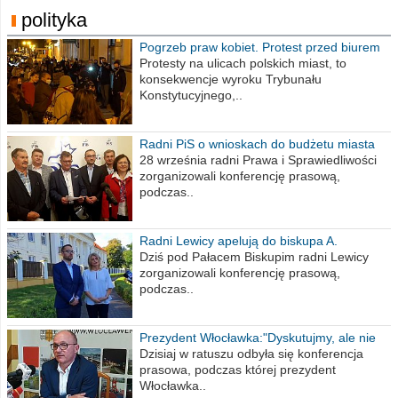
polityka
Pogrzeb praw kobiet. Protest przed biurem
poselskim PiS
Protesty na ulicach polskich miast, to
konsekwencje wyroku Trybunału
Konstytucyjnego,..
Radni PiS o wnioskach do budżetu miasta
na 2021 rok
28 września radni Prawa i Sprawiedliwości
zorganizowali konferencję prasową,
podczas..
Radni Lewicy apelują do biskupa A.
Wiesława Meringa
Dziś pod Pałacem Biskupim radni Lewicy
zorganizowali konferencję prasową,
podczas..
Prezydent Włocławka:"Dyskutujmy, ale nie
obrażajmy się”
Dzisiaj w ratuszu odbyła się konferencja
prasowa, podczas której prezydent
Włocławka..