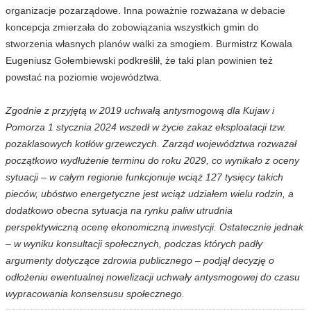
organizacje pozarządowe. Inna poważnie rozważana w debacie
koncepcja zmierzała do zobowiązania wszystkich gmin do
stworzenia własnych planów walki za smogiem. Burmistrz Kowala
Eugeniusz Gołembiewski podkreślił, że taki plan powinien też
powstać na poziomie województwa.
Zgodnie z przyjętą w 2019 uchwałą antysmogową dla Kujaw i
Pomorza 1 stycznia 2024 wszedł w życie zakaz eksploatacji tzw.
pozaklasowych kotłów grzewczych. Zarząd województwa rozważał
początkowo wydłużenie terminu do roku 2029, co wynikało z oceny
sytuacji – w całym regionie funkcjonuje wciąż 127 tysięcy takich
pieców, ubóstwo energetyczne jest wciąż udziałem wielu rodzin, a
dodatkowo obecna sytuacja na rynku paliw utrudnia
perspektywiczną ocenę ekonomiczną inwestycji. Ostatecznie jednak
– w wyniku konsultacji społecznych, podczas których padły
argumenty dotyczące zdrowia publicznego – podjął decyzję o
odłożeniu ewentualnej nowelizacji uchwały antysmogowej do czasu
wypracowania konsensusu społecznego.