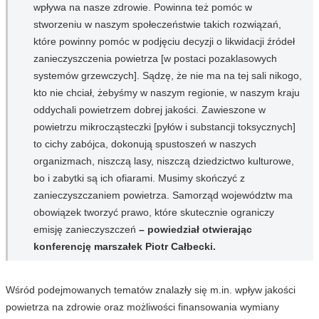
wpływa na nasze zdrowie. Powinna też pomóc w
stworzeniu w naszym społeczeństwie takich rozwiązań,
które powinny pomóc w podjęciu decyzji o likwidacji źródeł
zanieczyszczenia powietrza [w postaci pozaklasowych
systemów grzewczych]. Sądzę, że nie ma na tej sali nikogo,
kto nie chciał, żebyśmy w naszym regionie, w naszym kraju
oddychali powietrzem dobrej jakości. Zawieszone w
powietrzu mikrocząsteczki [pyłów i substancji toksycznych]
to cichy zabójca, dokonują spustoszeń w naszych
organizmach, niszczą lasy, niszczą dziedzictwo kulturowe,
bo i zabytki są ich ofiarami. Musimy skończyć z
zanieczyszczaniem powietrza. Samorząd województw ma
obowiązek tworzyć prawo, które skutecznie ograniczy
emisję zanieczyszczeń
– powiedział otwierając
konferencję marszałek Piotr Całbecki.
Wśród podejmowanych tematów znalazły się m.in. wpływ jakości
powietrza na zdrowie oraz możliwości finansowania wymiany