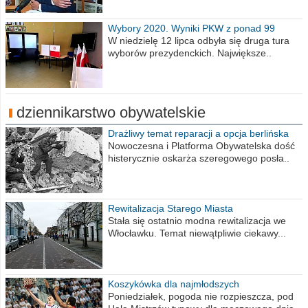
Wybory 2020. Wyniki PKW z ponad 99
procent obwodów
W niedzielę 12 lipca odbyła się druga tura
wyborów prezydenckich. Największe..
dziennikarstwo obywatelskie
Drażliwy temat reparacji a opcja berlińska
Nowoczesna i Platforma Obywatelska dość
histerycznie oskarża szeregowego posła..
Rewitalizacja Starego Miasta
Stała się ostatnio modna rewitalizacja we
Włocławku. Temat niewątpliwie ciekawy...
Koszykówka dla najmłodszych
Poniedziałek, pogoda nie rozpieszcza, pod