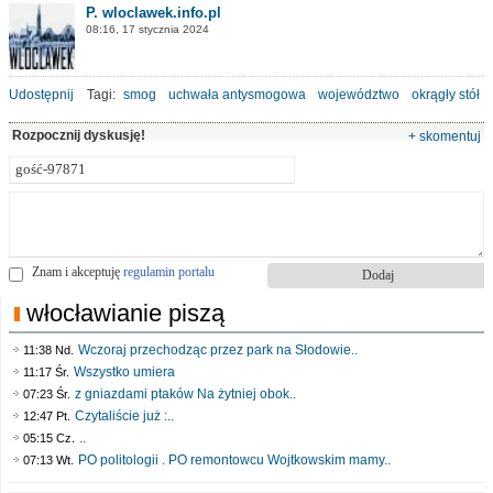
P. wloclawek.info.pl
08:16, 17 stycznia 2024
Udostępnij
Tagi:
smog
uchwała antysmogowa
województwo
okrągły stół
Rozpocznij dyskusję!
+ skomentuj
Znam i akceptuję
regulamin portalu
włocławianie piszą
Wczoraj przechodząc przez park na Słodowie..
11:38 Nd.
Wszystko umiera
11:17 Śr.
z gniazdami ptaków Na żytniej obok..
07:23 Śr.
Czytaliście już :..
12:47 Pt.
..
05:15 Cz.
PO politologii . PO remontowcu Wojtkowskim mamy..
07:13 Wt.