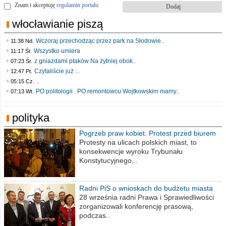
Znam i akceptuję
regulamin portalu
włocławianie piszą
Wczoraj przechodząc przez park na Słodowie..
11:38 Nd.
Wszystko umiera
11:17 Śr.
z gniazdami ptaków Na żytniej obok..
07:23 Śr.
Czytaliście już :..
12:47 Pt.
..
05:15 Cz.
PO politologii . PO remontowcu Wojtkowskim mamy..
07:13 Wt.
polityka
Pogrzeb praw kobiet. Protest przed biurem
poselskim PiS
Protesty na ulicach polskich miast, to
konsekwencje wyroku Trybunału
Konstytucyjnego,..
Radni PiS o wnioskach do budżetu miasta
na 2021 rok
28 września radni Prawa i Sprawiedliwości
zorganizowali konferencję prasową,
podczas..