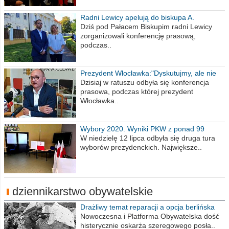
Radni Lewicy apelują do biskupa A.
Wiesława Meringa
Dziś pod Pałacem Biskupim radni Lewicy
zorganizowali konferencję prasową,
podczas..
Prezydent Włocławka:"Dyskutujmy, ale nie
obrażajmy się”
Dzisiaj w ratuszu odbyła się konferencja
prasowa, podczas której prezydent
Włocławka..
Wybory 2020. Wyniki PKW z ponad 99
procent obwodów
W niedzielę 12 lipca odbyła się druga tura
wyborów prezydenckich. Największe..
dziennikarstwo obywatelskie
Drażliwy temat reparacji a opcja berlińska
Nowoczesna i Platforma Obywatelska dość
histerycznie oskarża szeregowego posła..