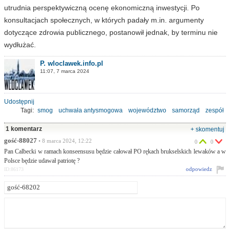
utrudnia perspektywiczną ocenę ekonomiczną inwestycji. Po
konsultacjach społecznych, w których padały m.in. argumenty
dotyczące zdrowia publicznego, postanowił jednak, by terminu nie
wydłużać.
P. wloclawek.info.pl
11:07, 7 marca 2024
Udostępnij
Tagi:
smog
uchwała antysmogowa
województwo
samorząd
zespół
1 komentarz
+ skomentuj
gość-88027
• 8 marca 2024, 12:22
0
0
Pan Calbecki w ramach konseensusu będzie całował PO rękach brukselskich lewaków a w
Polsce będzie udawał patriotę ?
odpowiedz
ID:86173