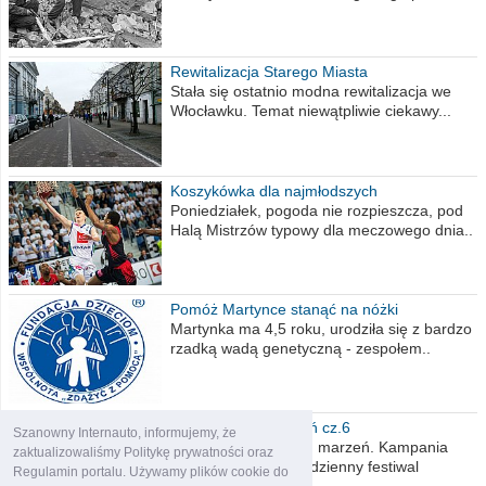
Rewitalizacja Starego Miasta
Stała się ostatnio modna rewitalizacja we
Włocławku. Temat niewątpliwie ciekawy...
Koszykówka dla najmłodszych
Poniedziałek, pogoda nie rozpieszcza, pod
Halą Mistrzów typowy dla meczowego dnia..
Pomóż Martynce stanąć na nóżki
Martynka ma 4,5 roku, urodziła się z bardzo
rzadką wadą genetyczną - zespołem..
Polska moich marzeń cz.6
Szanowny Internauto, informujemy, że
Nadszedł kres moich marzeń. Kampania
zaktualizowaliśmy Politykę prywatności oraz
wyborcza czyli niecodzienny festiwal
Regulamin portalu. Używamy plików cookie do
obietnic,..