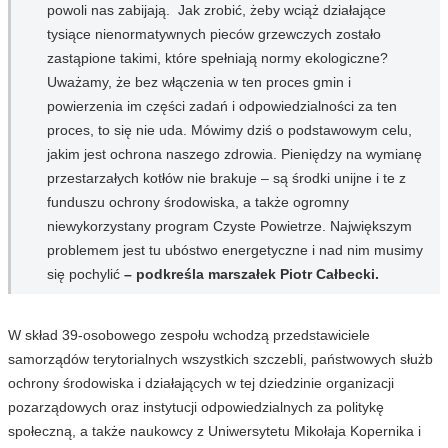
powoli nas zabijają. Jak zrobić, żeby wciąż działające
tysiące nienormatywnych pieców grzewczych zostało
zastąpione takimi, które spełniają normy ekologiczne?
Uważamy, że bez włączenia w ten proces gmin i
powierzenia im części zadań i odpowiedzialności za ten
proces, to się nie uda. Mówimy dziś o podstawowym celu,
jakim jest ochrona naszego zdrowia. Pieniędzy na wymianę
przestarzałych kotłów nie brakuje – są środki unijne i te z
funduszu ochrony środowiska, a także ogromny
niewykorzystany program Czyste Powietrze. Największym
problemem jest tu ubóstwo energetyczne i nad nim musimy
się pochylić
– podkreśla marszałek Piotr Całbecki.
W skład 39-osobowego zespołu wchodzą przedstawiciele
samorządów terytorialnych wszystkich szczebli, państwowych służb
ochrony środowiska i działających w tej dziedzinie organizacji
pozarządowych oraz instytucji odpowiedzialnych za politykę
społeczną, a także naukowcy z Uniwersytetu Mikołaja Kopernika i