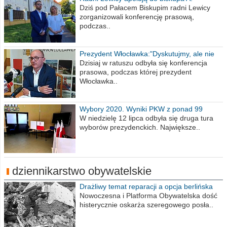
Wiesława Meringa
Dziś pod Pałacem Biskupim radni Lewicy
zorganizowali konferencję prasową,
podczas..
Prezydent Włocławka:"Dyskutujmy, ale nie
obrażajmy się”
Dzisiaj w ratuszu odbyła się konferencja
prasowa, podczas której prezydent
Włocławka..
Wybory 2020. Wyniki PKW z ponad 99
procent obwodów
W niedzielę 12 lipca odbyła się druga tura
wyborów prezydenckich. Największe..
dziennikarstwo obywatelskie
Drażliwy temat reparacji a opcja berlińska
Nowoczesna i Platforma Obywatelska dość
histerycznie oskarża szeregowego posła..