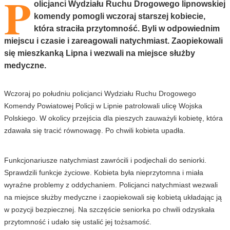
P
olicjanci Wydziału Ruchu Drogowego lipnowskiej
komendy pomogli wczoraj starszej kobiecie,
która straciła przytomność. Byli w odpowiednim
miejscu i czasie i zareagowali natychmiast. Zaopiekowali
się mieszkanką Lipna i wezwali na miejsce służby
medyczne.
Wczoraj po południu policjanci Wydziału Ruchu Drogowego
Komendy Powiatowej Policji w Lipnie patrolowali ulicę Wojska
Polskiego. W okolicy przejścia dla pieszych zauważyli kobietę, która
zdawała się tracić równowagę. Po chwili kobieta upadła.
Funkcjonariusze natychmiast zawrócili i podjechali do seniorki.
Sprawdzili funkcje życiowe. Kobieta była nieprzytomna i miała
wyraźne problemy z oddychaniem. Policjanci natychmiast wezwali
na miejsce służby medyczne i zaopiekowali się kobietą układając ją
w pozycji bezpiecznej. Na szczęście seniorka po chwili odzyskała
przytomność i udało się ustalić jej tożsamość.