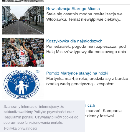
Rewitalizacja Starego Miasta
Stała się ostatnio modna rewitalizacja we
Włocławku. Temat niewątpliwie ciekawy...
Koszykówka dla najmłodszych
Poniedziałek, pogoda nie rozpieszcza, pod
Halą Mistrzów typowy dla meczowego dnia..
Pomóż Martynce stanąć na nóżki
Martynka ma 4,5 roku, urodziła się z bardzo
rzadką wadą genetyczną - zespołem..
Polska moich marzeń cz.6
Szanowny Internauto, informujemy, że
Nadszedł kres moich marzeń. Kampania
zaktualizowaliśmy Politykę prywatności oraz
wyborcza czyli niecodzienny festiwal
Regulamin portalu. Używamy plików cookie do
obietnic,..
poprawnego funkcjonowania portalu.
Polityka prywatności