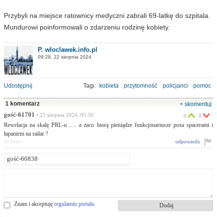
Przybyli na miejsce ratownicy medyczni zabrali 69-latkę do szpitala.
Mundurowi poinformowali o zdarzeniu rodzinę kobiety.
P. wloclawek.info.pl
09:28, 22 sierpnia 2024
Udostępnij
Tagi:
kobieta
przytomność
policjanci
pomoc
1 komentarz
+ skomentuj
gość-61701
• 23 sierpnia 2024, 05:30
0
0
Rewelacja na skalę PRL-u ..... a zaco biorą pieniądze funkcjonariusze poza spacerami i
łapaniem na radar ?
odpowiedz
ID:86403
Znam i akceptuję
regulamin portalu