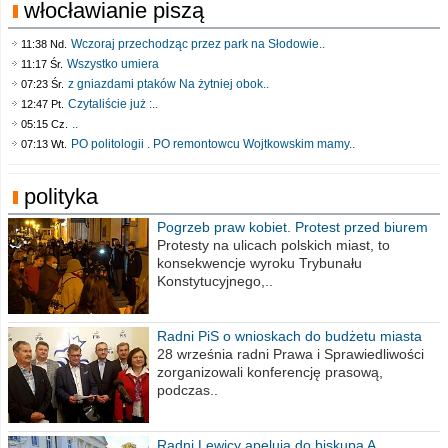
włocławianie piszą
Wczoraj przechodząc przez park na Słodowie..
11:38 Nd.
Wszystko umiera
11:17 Śr.
z gniazdami ptaków Na żytniej obok..
07:23 Śr.
Czytaliście już :..
12:47 Pt.
..
05:15 Cz.
PO politologii . PO remontowcu Wojtkowskim mamy..
07:13 Wt.
polityka
Pogrzeb praw kobiet. Protest przed biurem
poselskim PiS
Protesty na ulicach polskich miast, to
konsekwencje wyroku Trybunału
Konstytucyjnego,..
Radni PiS o wnioskach do budżetu miasta
na 2021 rok
28 września radni Prawa i Sprawiedliwości
zorganizowali konferencję prasową,
podczas..
Radni Lewicy apelują do biskupa A.