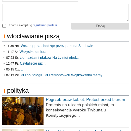
Znam i akceptuję
regulamin portalu
włocławianie piszą
Wczoraj przechodząc przez park na Słodowie..
11:38 Nd.
Wszystko umiera
11:17 Śr.
z gniazdami ptaków Na żytniej obok..
07:23 Śr.
Czytaliście już :..
12:47 Pt.
..
05:15 Cz.
PO politologii . PO remontowcu Wojtkowskim mamy..
07:13 Wt.
polityka
Pogrzeb praw kobiet. Protest przed biurem
poselskim PiS
Protesty na ulicach polskich miast, to
konsekwencje wyroku Trybunału
Konstytucyjnego,..