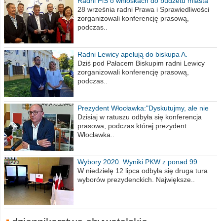
Radni PiS o wnioskach do budżetu miasta
na 2021 rok
28 września radni Prawa i Sprawiedliwości
zorganizowali konferencję prasową,
podczas..
Radni Lewicy apelują do biskupa A.
Wiesława Meringa
Dziś pod Pałacem Biskupim radni Lewicy
zorganizowali konferencję prasową,
podczas..
Prezydent Włocławka:"Dyskutujmy, ale nie
obrażajmy się”
Dzisiaj w ratuszu odbyła się konferencja
prasowa, podczas której prezydent
Włocławka..
Wybory 2020. Wyniki PKW z ponad 99
procent obwodów
W niedzielę 12 lipca odbyła się druga tura
wyborów prezydenckich. Największe..