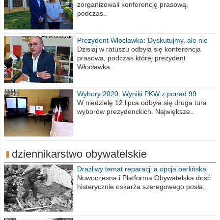
zorganizowali konferencję prasową,
podczas..
Prezydent Włocławka:"Dyskutujmy, ale nie
obrażajmy się”
Dzisiaj w ratuszu odbyła się konferencja
prasowa, podczas której prezydent
Włocławka..
Wybory 2020. Wyniki PKW z ponad 99
procent obwodów
W niedzielę 12 lipca odbyła się druga tura
wyborów prezydenckich. Największe..
dziennikarstwo obywatelskie
Drażliwy temat reparacji a opcja berlińska
Nowoczesna i Platforma Obywatelska dość
histerycznie oskarża szeregowego posła..