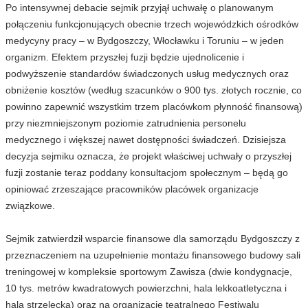
Po intensywnej debacie sejmik przyjął uchwałę o planowanym
połączeniu funkcjonujących obecnie trzech wojewódzkich ośrodków
medycyny pracy – w Bydgoszczy, Włocławku i Toruniu – w jeden
organizm. Efektem przyszłej fuzji będzie ujednolicenie i
podwyższenie standardów świadczonych usług medycznych oraz
obniżenie kosztów (według szacunków o 900 tys. złotych rocznie, co
powinno zapewnić wszystkim trzem placówkom płynność finansową)
przy niezmniejszonym poziomie zatrudnienia personelu
medycznego i większej nawet dostępności świadczeń. Dzisiejsza
decyzja sejmiku oznacza, że projekt właściwej uchwały o przyszłej
fuzji zostanie teraz poddany konsultacjom społecznym – będą go
opiniować zrzeszające pracowników placówek organizacje
związkowe.
Sejmik zatwierdził wsparcie finansowe dla samorządu Bydgoszczy z
przeznaczeniem na uzupełnienie montażu finansowego budowy sali
treningowej w kompleksie sportowym Zawisza (dwie kondygnacje,
10 tys. metrów kwadratowych powierzchni, hala lekkoatletyczna i
hala strzelecka) oraz na organizację teatralnego Festiwalu