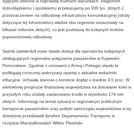
żyjącymi obecnie w naprawdę trudnych warunkach. Regionom
dolnośląskiemu i opolskiemu przekazujemy po 500 tys. złotych z
przeznaczeniem na odbudowę infrastruktury komunikacyjnej (straty
dotyczące tej infrastruktury władze obu regionów oszacowały na
kilkaset milionów złotych), co jest podstawą do kolejnych kroków
popowodziowej odbudowy.
Sejmik zatwierdził nowe stawki dotacji dla operatorów kolejowych
obsługujących regionalne połączenia pasażerskie w Kujawsko-
Pomorskiem. Zgodnie z umowami z Arrivą i Polregio stawki te
podlegają corocznej waloryzacji opartej o aktualne wskaźniki
inflacyjne. Uchwała stanowi o korekcie dopłat o średnio 4,5 proc. W
wieloletniej prognozie finansowej województwa na dotowanie kolei w
przyszłym roku zostały zawarowane środki w wysokości 174 mln
złotych. Informację na temat sytuacji w regionalnym publicznym
transporcie pasażerskim oraz polityki samorządu województwa w tej
dziedzinie przedstawił dyrektor Departamentu Transportu w
Urzędzie Marszałkowskim Wiktor Plesiński.