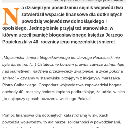
N
a dzisiejszym posiedzeniu sejmik województwa
zatwierdził wsparcie finansowe dla dotkniętych
powodzią województw dolnośląskiego i
opolskiego. Jednogłośnie przyjął też stanowisko, w
którym uczcił pamięć błogosławionego księdza Jerzego
Popiełuszki w 40. rocznicy jego męczeńskiej śmierci.
„Męczeńska śmierć błogosławionego ks. Jerzego Popiełuszki nie
była daremna. (…) Ostatecznie bowiem prawda zawsze zatriumfuje
nad kłamstwem, nadzieja przezwycięży zwątpienie, a życie pokona
śmierć”
– czytamy w stanowisku przyjętym z inicjatywy marszałka
Piotra Całbeckiego. Gospodarz województwa zapowiedział bogate
obchody 40. rocznicy śmierci kapłana podkreślając, że udział w nich
„to najlepszy sposób uczczenia wielkiego Polaka”.
Pomoc finansowa dla dotkniętych katastrofalną w skutkach
powodzią województw to akt naszej solidarności w powodzianami,