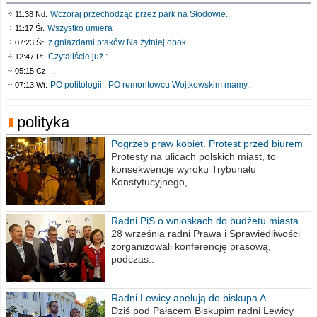
Wczoraj przechodząc przez park na Słodowie..
11:38 Nd.
Wszystko umiera
11:17 Śr.
z gniazdami ptaków Na żytniej obok..
07:23 Śr.
Czytaliście już :..
12:47 Pt.
..
05:15 Cz.
PO politologii . PO remontowcu Wojtkowskim mamy..
07:13 Wt.
polityka
Pogrzeb praw kobiet. Protest przed biurem
poselskim PiS
Protesty na ulicach polskich miast, to
konsekwencje wyroku Trybunału
Konstytucyjnego,..
Radni PiS o wnioskach do budżetu miasta
na 2021 rok
28 września radni Prawa i Sprawiedliwości
zorganizowali konferencję prasową,
podczas..
Radni Lewicy apelują do biskupa A.
Wiesława Meringa
Dziś pod Pałacem Biskupim radni Lewicy