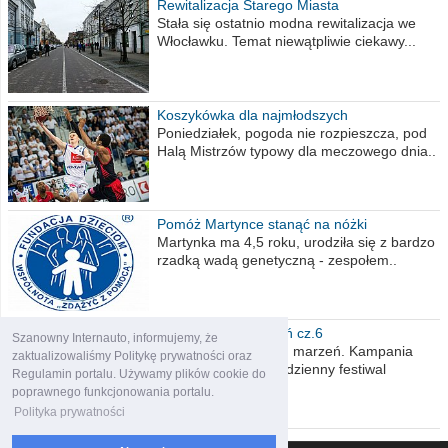
Rewitalizacja Starego Miasta
Stała się ostatnio modna rewitalizacja we
Włocławku. Temat niewątpliwie ciekawy...
Koszykówka dla najmłodszych
Poniedziałek, pogoda nie rozpieszcza, pod
Halą Mistrzów typowy dla meczowego dnia..
Pomóż Martynce stanąć na nóżki
Martynka ma 4,5 roku, urodziła się z bardzo
rzadką wadą genetyczną - zespołem..
Polska moich marzeń cz.6
Szanowny Internauto, informujemy, że
Nadszedł kres moich marzeń. Kampania
zaktualizowaliśmy Politykę prywatności oraz
wyborcza czyli niecodzienny festiwal
Regulamin portalu. Używamy plików cookie do
obietnic,..
poprawnego funkcjonowania portalu.
Polityka prywatności