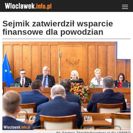
Sejmik zatwierdził wsparcie
finansowe dla powodzian
fot. Szymon Zdziebło/tarantoga.pl dla UMWKP