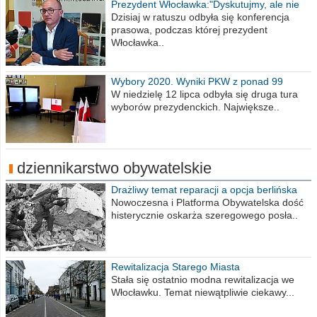
Prezydent Włocławka:"Dyskutujmy, ale nie
obrażajmy się”
Dzisiaj w ratuszu odbyła się konferencja
prasowa, podczas której prezydent
Włocławka..
Wybory 2020. Wyniki PKW z ponad 99
procent obwodów
W niedzielę 12 lipca odbyła się druga tura
wyborów prezydenckich. Największe..
dziennikarstwo obywatelskie
Drażliwy temat reparacji a opcja berlińska
Nowoczesna i Platforma Obywatelska dość
histerycznie oskarża szeregowego posła..
Rewitalizacja Starego Miasta
Stała się ostatnio modna rewitalizacja we
Włocławku. Temat niewątpliwie ciekawy...