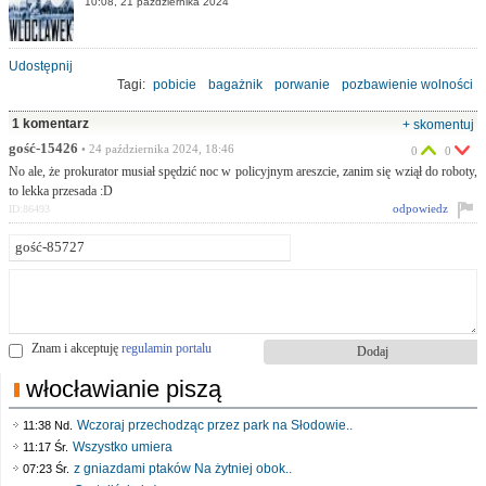
10:08, 21 października 2024
Udostępnij
Tagi:
pobicie
bagażnik
porwanie
pozbawienie wolności
wrzucenie do wody
1 komentarz
+ skomentuj
gość-15426
• 24 października 2024, 18:46
0
0
No ale, że prokurator musiał spędzić noc w policyjnym areszcie, zanim się wziął do roboty,
to lekka przesada :D
odpowiedz
ID:86493
Znam i akceptuję
regulamin portalu
włocławianie piszą
Wczoraj przechodząc przez park na Słodowie..
11:38 Nd.
Wszystko umiera
11:17 Śr.
z gniazdami ptaków Na żytniej obok..
07:23 Śr.