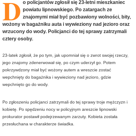
D
o policjantów zgłosił się 23-letni mieszkaniec
powiatu lipnowskiego. Po zatargach ze
znajomymi miał być pozbawiony wolności, bity,
wożony w bagażniku auta i wywieziony nad jezioro oraz
wrzucony do wody. Policjanci do tej sprawy zatrzymali
cztery osoby.
23-latek zgłosił, że po tym, jak upomniał się o zwrot swojej rzeczy,
jego znajomy zdenerwował się, po czym uderzył go. Potem
pokrzywdzony miał być wożony autem a wreszcie zostać
wepchnięty do bagażnika i wywieziony nad jezioro, gdzie
wepchnięto go do wody.
Po zgłoszeniu policjanci zatrzymali do tej sprawy troje mężczyzn i
kobietę. Po spędzeniu nocy w policyjnym areszcie lipnowski
prokurator postawił podejrzewanym zarzuty. Kobieta została
przesłuchana w charakterze świadka.