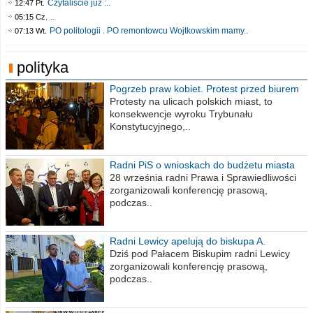
Czytaliście już :..
12:47 Pt.
..
05:15 Cz.
PO politologii . PO remontowcu Wojtkowskim mamy..
07:13 Wt.
polityka
Pogrzeb praw kobiet. Protest przed biurem
poselskim PiS
Protesty na ulicach polskich miast, to
konsekwencje wyroku Trybunału
Konstytucyjnego,..
Radni PiS o wnioskach do budżetu miasta
na 2021 rok
28 września radni Prawa i Sprawiedliwości
zorganizowali konferencję prasową,
podczas..
Radni Lewicy apelują do biskupa A.
Wiesława Meringa
Dziś pod Pałacem Biskupim radni Lewicy
zorganizowali konferencję prasową,
podczas..