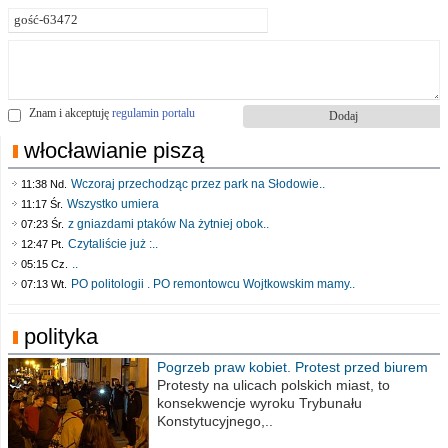
Znam i akceptuję
regulamin portalu
włocławianie piszą
Wczoraj przechodząc przez park na Słodowie..
11:38 Nd.
Wszystko umiera
11:17 Śr.
z gniazdami ptaków Na żytniej obok..
07:23 Śr.
Czytaliście już :..
12:47 Pt.
..
05:15 Cz.
PO politologii . PO remontowcu Wojtkowskim mamy..
07:13 Wt.
polityka
Pogrzeb praw kobiet. Protest przed biurem
poselskim PiS
Protesty na ulicach polskich miast, to
konsekwencje wyroku Trybunału
Konstytucyjnego,..