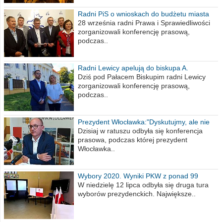
Radni PiS o wnioskach do budżetu miasta
na 2021 rok
28 września radni Prawa i Sprawiedliwości
zorganizowali konferencję prasową,
podczas..
Radni Lewicy apelują do biskupa A.
Wiesława Meringa
Dziś pod Pałacem Biskupim radni Lewicy
zorganizowali konferencję prasową,
podczas..
Prezydent Włocławka:"Dyskutujmy, ale nie
obrażajmy się”
Dzisiaj w ratuszu odbyła się konferencja
prasowa, podczas której prezydent
Włocławka..
Wybory 2020. Wyniki PKW z ponad 99
procent obwodów
W niedzielę 12 lipca odbyła się druga tura
wyborów prezydenckich. Największe..