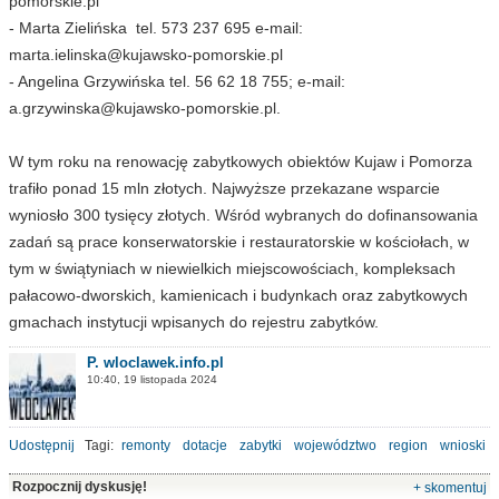
pomorskie.pl
- Marta Zielińska tel. 573 237 695 e-mail:
marta.ielinska@kujawsko-pomorskie.pl
- Angelina Grzywińska tel. 56 62 18 755; e-mail:
a.grzywinska@kujawsko-pomorskie.pl
.
W tym roku na renowację zabytkowych obiektów Kujaw i Pomorza
trafiło ponad 15 mln złotych. Najwyższe przekazane wsparcie
wyniosło 300 tysięcy złotych. Wśród wybranych do dofinansowania
zadań są prace konserwatorskie i restauratorskie w kościołach, w
tym w świątyniach w niewielkich miejscowościach, kompleksach
pałacowo-dworskich, kamienicach i budynkach oraz zabytkowych
gmachach instytucji wpisanych do rejestru zabytków.
P. wloclawek.info.pl
10:40, 19 listopada 2024
Udostępnij
Tagi:
remonty
dotacje
zabytki
województwo
region
wnioski
Rozpocznij dyskusję!
+ skomentuj