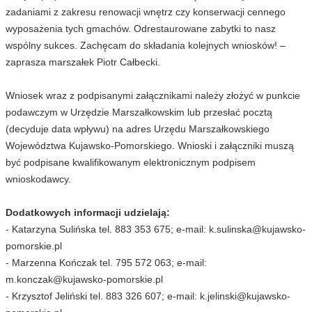
zadaniami z zakresu renowacji wnętrz czy konserwacji cennego
wyposażenia tych gmachów. Odrestaurowane zabytki to nasz
wspólny sukces. Zachęcam do składania kolejnych wniosków! –
zaprasza marszałek Piotr Całbecki.
Wniosek wraz z podpisanymi załącznikami należy złożyć w punkcie
podawczym w Urzędzie Marszałkowskim lub przesłać pocztą
(decyduje data wpływu) na adres Urzędu Marszałkowskiego
Województwa Kujawsko-Pomorskiego. Wnioski i załączniki muszą
być podpisane kwalifikowanym elektronicznym podpisem
wnioskodawcy.
Dodatkowych informacji udzielają:
- Katarzyna Sulińska tel. 883 353 675; e-mail:
k.sulinska@kujawsko-
pomorskie.pl
- Marzenna Kończak tel. 795 572 063; e-mail:
m.konczak@kujawsko-pomorskie.pl
- Krzysztof Jeliński tel. 883 326 607; e-mail:
k.jelinski@kujawsko-