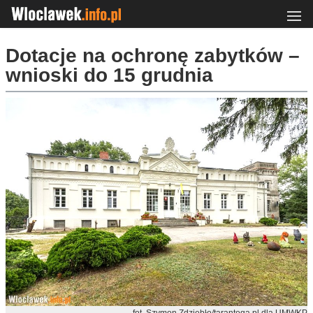
Dotacje na ochronę zabytków –
wnioski do 15 grudnia
fot. Szymon Zdziebło/tarantoga.pl dla UMWKP