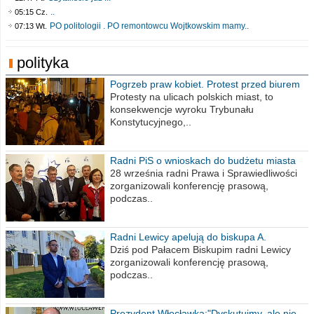
..
05:15 Cz.
PO politologii . PO remontowcu Wojtkowskim mamy..
07:13 Wt.
polityka
Pogrzeb praw kobiet. Protest przed biurem
poselskim PiS
Protesty na ulicach polskich miast, to
konsekwencje wyroku Trybunału
Konstytucyjnego,..
Radni PiS o wnioskach do budżetu miasta
na 2021 rok
28 września radni Prawa i Sprawiedliwości
zorganizowali konferencję prasową,
podczas..
Radni Lewicy apelują do biskupa A.
Wiesława Meringa
Dziś pod Pałacem Biskupim radni Lewicy
zorganizowali konferencję prasową,
podczas..
Prezydent Włocławka:"Dyskutujmy, ale nie