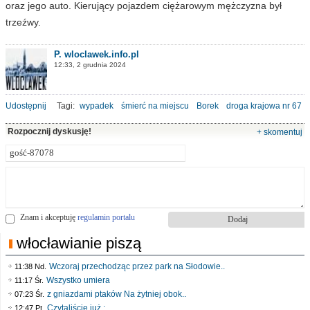
oraz jego auto. Kierujący pojazdem ciężarowym mężczyzna był
trzeźwy.
P. wloclawek.info.pl
12:33, 2 grudnia 2024
Udostępnij
Tagi:
wypadek
śmierć na miejscu
Borek
droga krajowa nr 67
Rozpocznij dyskusję!
+ skomentuj
Znam i akceptuję
regulamin portalu
włocławianie piszą
Wczoraj przechodząc przez park na Słodowie..
11:38 Nd.
Wszystko umiera
11:17 Śr.
z gniazdami ptaków Na żytniej obok..
07:23 Śr.
Czytaliście już :..
12:47 Pt.