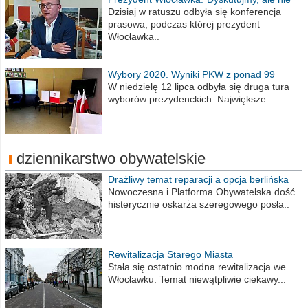
obrażajmy się”
Dzisiaj w ratuszu odbyła się konferencja
prasowa, podczas której prezydent
Włocławka..
Wybory 2020. Wyniki PKW z ponad 99
procent obwodów
W niedzielę 12 lipca odbyła się druga tura
wyborów prezydenckich. Największe..
dziennikarstwo obywatelskie
Drażliwy temat reparacji a opcja berlińska
Nowoczesna i Platforma Obywatelska dość
histerycznie oskarża szeregowego posła..
Rewitalizacja Starego Miasta
Stała się ostatnio modna rewitalizacja we
Włocławku. Temat niewątpliwie ciekawy...