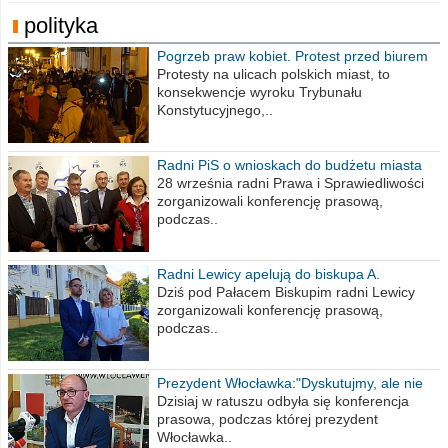
polityka
Pogrzeb praw kobiet. Protest przed biurem
poselskim PiS
Protesty na ulicach polskich miast, to
konsekwencje wyroku Trybunału
Konstytucyjnego,..
Radni PiS o wnioskach do budżetu miasta
na 2021 rok
28 września radni Prawa i Sprawiedliwości
zorganizowali konferencję prasową,
podczas..
Radni Lewicy apelują do biskupa A.
Wiesława Meringa
Dziś pod Pałacem Biskupim radni Lewicy
zorganizowali konferencję prasową,
podczas..
Prezydent Włocławka:"Dyskutujmy, ale nie
obrażajmy się”
Dzisiaj w ratuszu odbyła się konferencja
prasowa, podczas której prezydent
Włocławka..