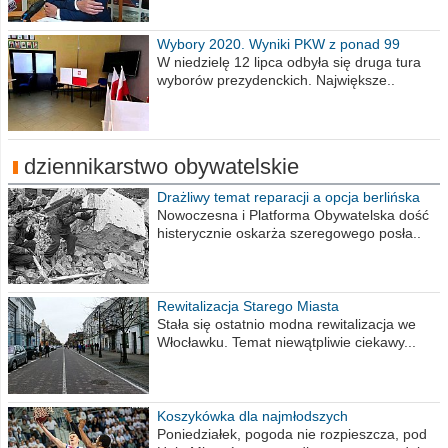
Wybory 2020. Wyniki PKW z ponad 99
procent obwodów
W niedzielę 12 lipca odbyła się druga tura
wyborów prezydenckich. Największe..
dziennikarstwo obywatelskie
Drażliwy temat reparacji a opcja berlińska
Nowoczesna i Platforma Obywatelska dość
histerycznie oskarża szeregowego posła..
Rewitalizacja Starego Miasta
Stała się ostatnio modna rewitalizacja we
Włocławku. Temat niewątpliwie ciekawy...
Koszykówka dla najmłodszych
Poniedziałek, pogoda nie rozpieszcza, pod