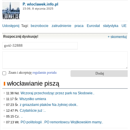
P. wloclawek.info.pl
15:06, 8 stycznia 2025
Udostępnij
Tagi:
bezrobocie
zatrudnienie
praca
Eurostat
statystyka
UE
Rozpocznij dyskusję!
+ skomentuj
Znam i akceptuję
regulamin portalu
włocławianie piszą
Wczoraj przechodząc przez park na Słodowie..
11:38 Nd.
Wszystko umiera
11:17 Śr.
z gniazdami ptaków Na żytniej obok..
07:23 Śr.
Czytaliście już :..
12:47 Pt.
..
05:15 Cz.
PO politologii . PO remontowcu Wojtkowskim mamy..
07:13 Wt.