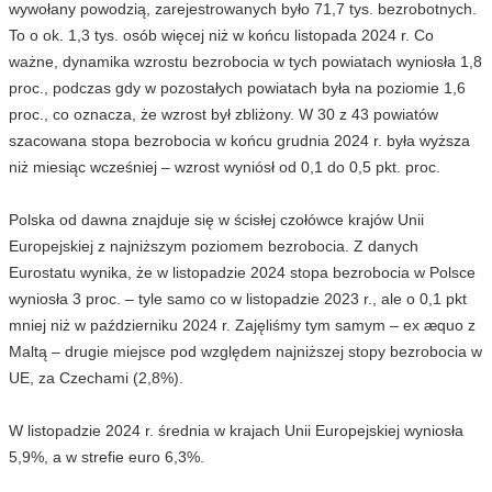
wywołany powodzią, zarejestrowanych było 71,7 tys. bezrobotnych.
To o ok. 1,3 tys. osób więcej niż w końcu listopada 2024 r. Co
ważne, dynamika wzrostu bezrobocia w tych powiatach wyniosła 1,8
proc., podczas gdy w pozostałych powiatach była na poziomie 1,6
proc., co oznacza, że wzrost był zbliżony. W 30 z 43 powiatów
szacowana stopa bezrobocia w końcu grudnia 2024 r. była wyższa
niż miesiąc wcześniej – wzrost wyniósł od 0,1 do 0,5 pkt. proc.
Polska od dawna znajduje się w ścisłej czołówce krajów Unii
Europejskiej z najniższym poziomem bezrobocia. Z danych
Eurostatu wynika, że w listopadzie 2024 stopa bezrobocia w Polsce
wyniosła 3 proc. – tyle samo co w listopadzie 2023 r., ale o 0,1 pkt
mniej niż w październiku 2024 r. Zajęliśmy tym samym – ex æquo z
Maltą – drugie miejsce pod względem najniższej stopy bezrobocia w
UE, za Czechami (2,8%).
W listopadzie 2024 r. średnia w krajach Unii Europejskiej wyniosła
5,9%, a w strefie euro 6,3%.