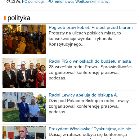
PO politologii . PO remontowcu Wojtkowskim mamy..
07:13 Wt.
polityka
Pogrzeb praw kobiet. Protest przed biurem
poselskim PiS
Protesty na ulicach polskich miast, to
konsekwencje wyroku Trybunału
Konstytucyjnego,..
Radni PiS o wnioskach do budżetu miasta
na 2021 rok
28 września radni Prawa i Sprawiedliwości
zorganizowali konferencję prasową,
podczas..
Radni Lewicy apelują do biskupa A.
Wiesława Meringa
Dziś pod Pałacem Biskupim radni Lewicy
zorganizowali konferencję prasową,
podczas..
Prezydent Włocławka:"Dyskutujmy, ale nie
obrażajmy się”
Dzisiaj w ratuszu odbyła się konferencja