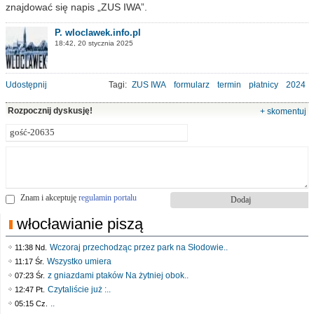
znajdować się napis „ZUS IWA”.
P. wloclawek.info.pl
18:42, 20 stycznia 2025
Udostępnij
Tagi:
ZUS IWA
formularz
termin
płatnicy
2024
Rozpocznij dyskusję!
+ skomentuj
Znam i akceptuję
regulamin portalu
włocławianie piszą
Wczoraj przechodząc przez park na Słodowie..
11:38 Nd.
Wszystko umiera
11:17 Śr.
z gniazdami ptaków Na żytniej obok..
07:23 Śr.
Czytaliście już :..
12:47 Pt.
..
05:15 Cz.