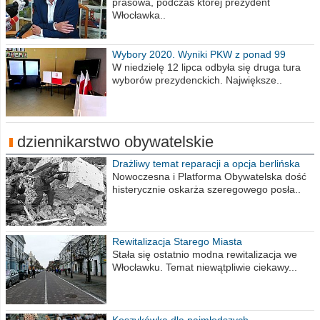
prasowa, podczas której prezydent
Włocławka..
Wybory 2020. Wyniki PKW z ponad 99
procent obwodów
W niedzielę 12 lipca odbyła się druga tura
wyborów prezydenckich. Największe..
dziennikarstwo obywatelskie
Drażliwy temat reparacji a opcja berlińska
Nowoczesna i Platforma Obywatelska dość
histerycznie oskarża szeregowego posła..
Rewitalizacja Starego Miasta
Stała się ostatnio modna rewitalizacja we
Włocławku. Temat niewątpliwie ciekawy...
Koszykówka dla najmłodszych