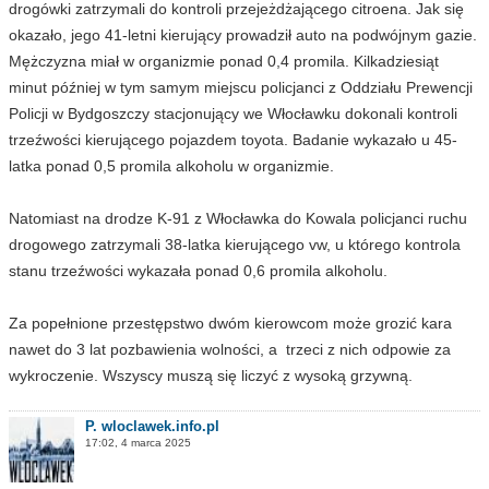
drogówki zatrzymali do kontroli przejeżdżającego citroena. Jak się
okazało, jego 41-letni kierujący prowadził auto na podwójnym gazie.
Mężczyzna miał w organizmie ponad 0,4 promila. Kilkadziesiąt
minut później w tym samym miejscu policjanci z Oddziału Prewencji
Policji w Bydgoszczy stacjonujący we Włocławku dokonali kontroli
trzeźwości kierującego pojazdem toyota. Badanie wykazało u 45-
latka ponad 0,5 promila alkoholu w organizmie.
Natomiast na drodze K-91 z Włocławka do Kowala policjanci ruchu
drogowego zatrzymali 38-latka kierującego vw, u którego kontrola
stanu trzeźwości wykazała ponad 0,6 promila alkoholu.
Za popełnione przestępstwo dwóm kierowcom może grozić kara
nawet do 3 lat pozbawienia wolności, a trzeci z nich odpowie za
wykroczenie. Wszyscy muszą się liczyć z wysoką grzywną.
P. wloclawek.info.pl
17:02, 4 marca 2025