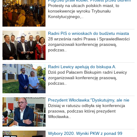
poselskim PiS
Protesty na ulicach polskich miast, to
konsekwencje wyroku Trybunału
Konstytucyjnego,..
Radni PiS o wnioskach do budżetu miasta
na 2021 rok
28 września radni Prawa i Sprawiedliwości
zorganizowali konferencję prasową,
podczas..
Radni Lewicy apelują do biskupa A.
Wiesława Meringa
Dziś pod Pałacem Biskupim radni Lewicy
zorganizowali konferencję prasową,
podczas..
Prezydent Włocławka:"Dyskutujmy, ale nie
obrażajmy się”
Dzisiaj w ratuszu odbyła się konferencja
prasowa, podczas której prezydent
Włocławka..
Wybory 2020. Wyniki PKW z ponad 99