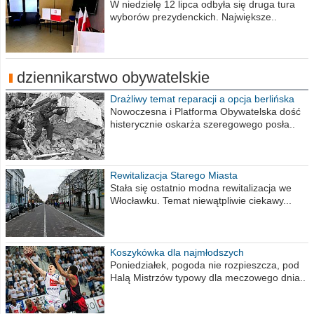
procent obwodów
W niedzielę 12 lipca odbyła się druga tura
wyborów prezydenckich. Największe..
dziennikarstwo obywatelskie
Drażliwy temat reparacji a opcja berlińska
Nowoczesna i Platforma Obywatelska dość
histerycznie oskarża szeregowego posła..
Rewitalizacja Starego Miasta
Stała się ostatnio modna rewitalizacja we
Włocławku. Temat niewątpliwie ciekawy...
Koszykówka dla najmłodszych
Poniedziałek, pogoda nie rozpieszcza, pod
Halą Mistrzów typowy dla meczowego dnia..