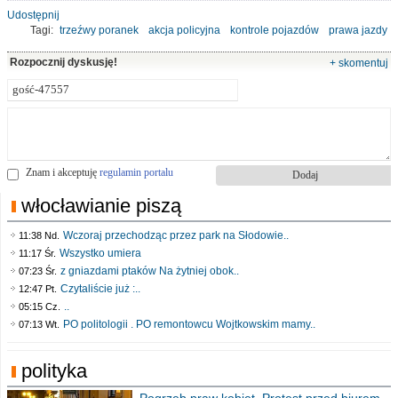
Udostępnij
Tagi:
trzeźwy poranek
akcja policyjna
kontrole pojazdów
prawa jazdy
Rozpocznij dyskusję!
+ skomentuj
Znam i akceptuję
regulamin portalu
włocławianie piszą
Wczoraj przechodząc przez park na Słodowie..
11:38 Nd.
Wszystko umiera
11:17 Śr.
z gniazdami ptaków Na żytniej obok..
07:23 Śr.
Czytaliście już :..
12:47 Pt.
..
05:15 Cz.
PO politologii . PO remontowcu Wojtkowskim mamy..
07:13 Wt.
polityka
Pogrzeb praw kobiet. Protest przed biurem