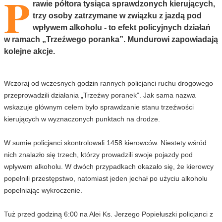
P
rawie półtora tysiąca sprawdzonych kierujących,
trzy osoby zatrzymane w związku z jazdą pod
wpływem alkoholu - to efekt policyjnych działań
w ramach „Trzeźwego poranka”. Mundurowi zapowiadają
kolejne akcje.
Wczoraj od wczesnych godzin rannych policjanci ruchu drogowego
przeprowadzili działania „Trzeźwy poranek”. Jak sama nazwa
wskazuje głównym celem było sprawdzanie stanu trzeźwości
kierujących w wyznaczonych punktach na drodze.
W sumie policjanci skontrolowali 1458 kierowców. Niestety wśród
nich znalazło się trzech, którzy prowadzili swoje pojazdy pod
wpływem alkoholu. W dwóch przypadkach okazało się, że kierowcy
popełnili przestępstwo, natomiast jeden jechał po użyciu alkoholu
popełniając wykroczenie.
Tuż przed godziną 6:00 na Alei Ks. Jerzego Popiełuszki policjanci z