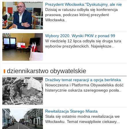
Prezydent Włocławka:"Dyskutujmy, ale nie
obrażajmy się”
Dzisiaj w ratuszu odbyła się konferencja
prasowa, podczas której prezydent
Włocławka..
Wybory 2020. Wyniki PKW z ponad 99
procent obwodów
W niedzielę 12 lipca odbyła się druga tura
wyborów prezydenckich. Największe..
dziennikarstwo obywatelskie
Drażliwy temat reparacji a opcja berlińska
Nowoczesna i Platforma Obywatelska dość
histerycznie oskarża szeregowego posła..
Rewitalizacja Starego Miasta
Stała się ostatnio modna rewitalizacja we
Włocławku. Temat niewątpliwie ciekawy...