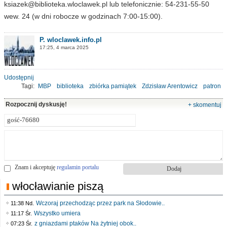
ksiazek@biblioteka.wloclawek.pl
lub telefonicznie: 54-231-55-50
wew. 24 (w dni robocze w godzinach 7:00-15:00).
P. wloclawek.info.pl
17:25, 4 marca 2025
Udostępnij
Tagi:
MBP
biblioteka
zbiórka pamiątek
Zdzisław Arentowicz
patron
Rozpocznij dyskusję!
+ skomentuj
Znam i akceptuję
regulamin portalu
włocławianie piszą
Wczoraj przechodząc przez park na Słodowie..
11:38 Nd.
Wszystko umiera
11:17 Śr.
z gniazdami ptaków Na żytniej obok..
07:23 Śr.