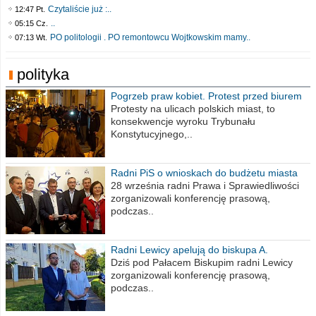
Czytaliście już :..
12:47 Pt.
..
05:15 Cz.
PO politologii . PO remontowcu Wojtkowskim mamy..
07:13 Wt.
polityka
Pogrzeb praw kobiet. Protest przed biurem
poselskim PiS
Protesty na ulicach polskich miast, to
konsekwencje wyroku Trybunału
Konstytucyjnego,..
Radni PiS o wnioskach do budżetu miasta
na 2021 rok
28 września radni Prawa i Sprawiedliwości
zorganizowali konferencję prasową,
podczas..
Radni Lewicy apelują do biskupa A.
Wiesława Meringa
Dziś pod Pałacem Biskupim radni Lewicy
zorganizowali konferencję prasową,
podczas..