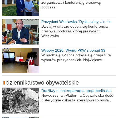
zorganizowali konferencję prasową,
podczas..
Prezydent Włocławka:"Dyskutujmy, ale nie
obrażajmy się”
Dzisiaj w ratuszu odbyła się konferencja
prasowa, podczas której prezydent
Włocławka..
Wybory 2020. Wyniki PKW z ponad 99
procent obwodów
W niedzielę 12 lipca odbyła się druga tura
wyborów prezydenckich. Największe..
dziennikarstwo obywatelskie
Drażliwy temat reparacji a opcja berlińska
Nowoczesna i Platforma Obywatelska dość
histerycznie oskarża szeregowego posła..