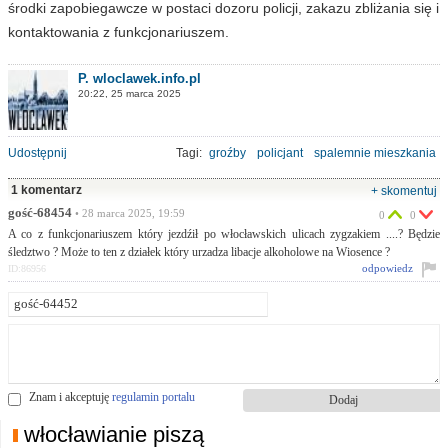
środki zapobiegawcze w postaci dozoru policji, zakazu zbliżania się i
kontaktowania z funkcjonariuszem.
P. wloclawek.info.pl
20:22, 25 marca 2025
Udostępnij
Tagi:
groźby
policjant
spalemnie mieszkania
1 komentarz
+ skomentuj
gość-68454
• 28 marca 2025, 19:59
0
0
A co z funkcjonariuszem który jezdźił po włocławskich ulicach zygzakiem ....? Będzie
śledztwo ? Może to ten z działek który urzadza libacje alkoholowe na Wiosence ?
odpowiedz
ID:86956
Znam i akceptuję
regulamin portalu
włocławianie piszą