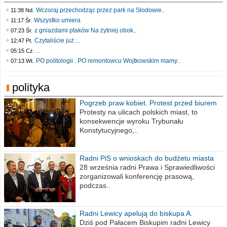
Wczoraj przechodząc przez park na Słodowie..
11:38 Nd.
Wszystko umiera
11:17 Śr.
z gniazdami ptaków Na żytniej obok..
07:23 Śr.
Czytaliście już :..
12:47 Pt.
..
05:15 Cz.
PO politologii . PO remontowcu Wojtkowskim mamy..
07:13 Wt.
polityka
Pogrzeb praw kobiet. Protest przed biurem
poselskim PiS
Protesty na ulicach polskich miast, to
konsekwencje wyroku Trybunału
Konstytucyjnego,..
Radni PiS o wnioskach do budżetu miasta
na 2021 rok
28 września radni Prawa i Sprawiedliwości
zorganizowali konferencję prasową,
podczas..
Radni Lewicy apelują do biskupa A.
Wiesława Meringa
Dziś pod Pałacem Biskupim radni Lewicy