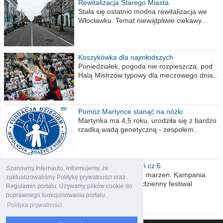
Rewitalizacja Starego Miasta
Stała się ostatnio modna rewitalizacja we
Włocławku. Temat niewątpliwie ciekawy...
Koszykówka dla najmłodszych
Poniedziałek, pogoda nie rozpieszcza, pod
Halą Mistrzów typowy dla meczowego dnia..
Pomóż Martynce stanąć na nóżki
Martynka ma 4,5 roku, urodziła się z bardzo
rzadką wadą genetyczną - zespołem..
Polska moich marzeń cz.6
Szanowny Internauto, informujemy, że
Nadszedł kres moich marzeń. Kampania
zaktualizowaliśmy Politykę prywatności oraz
wyborcza czyli niecodzienny festiwal
Regulamin portalu. Używamy plików cookie do
obietnic,..
poprawnego funkcjonowania portalu.
Polityka prywatności