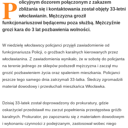
P
olicyjnym dozorem połączonym z zakazem
zbliżania się i kontaktowania został objęty 33-letni
włocławianin. Mężczyzna groził
funkcjonariuszowi będącemu poza służbą. Mężczyźnie
grozi kara do 3 lat pozbawienia wolności.
W niedzielę włocławscy policjanci przyjęli zawiadomienie od
funkcjonariusza Policji, o groźbach karalnych kierowanych przez
włocławianina. Z zawiadomienia wynikało, że w sobotę do policjanta
na terenie jednego ze sklepów podszedł mężczyzna i zaczął mu
grozić pozbawieniem życia oraz spaleniem mieszkania. Policjanci
jeszcze tego samego dnia zatrzymali 33-latka. Śledczy zgromadzili
materiał dowodowy i przesłuchali mieszkańca Włocławka.
Dzisiaj 33-latek został doprowadzony do prokuratury, gdzie
oskarżyciel przedstawił mu zarzut popełnienia przestępstwa gróźb
karalnych. Prokurator, po zapoznaniu się z materiałem dowodowym
i wykonaniu czynności z podejrzanym, zastosował wobec niego