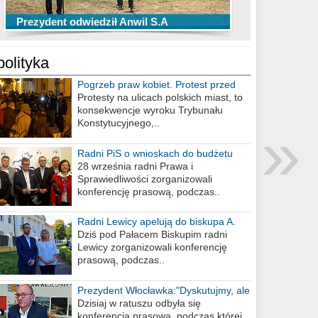
TOP 10 przechwytów Anwilu Włocławek
TOP 5 rzutów Anwilu Włocławek w BCL
Prezydent odwiedził Anwil S.A
w EBL w sezonie 2019/2020
w sezonie 2019/2020
polityka
Pogrzeb praw kobiet. Protest przed
biurem poselskim PiS
Protesty na ulicach polskich miast, to
konsekwencje wyroku Trybunału
»
Konstytucyjnego,..
Radni PiS o wnioskach do budżetu
miasta na 2021 rok
28 września radni Prawa i
Sprawiedliwości zorganizowali
konferencję prasową, podczas..
Radni Lewicy apelują do biskupa A.
Wiesława Meringa
Dziś pod Pałacem Biskupim radni
Lewicy zorganizowali konferencję
prasową, podczas..
Prezydent Włocławka:"Dyskutujmy, ale
nie obrażajmy się”
Dzisiaj w ratuszu odbyła się
konferencja prasowa, podczas której