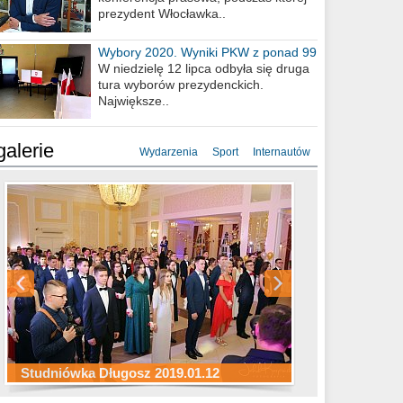
prezydent Włocławka..
Wybory 2020. Wyniki PKW z ponad 99
procent obwodów
W niedzielę 12 lipca odbyła się druga
tura wyborów prezydenckich.
Największe..
galerie
Wydarzenia
Sport
Internautów
Studniówka ZS Ekonomicznych
Studniówka Kopernik 2019.01.11
Studniówka LMK 2019.01.05
2019.01.05
Studniówka Długosz 2019.01.12
ZS Budowlanych 2019.01.12
Studniówka LZK 2019.01.11