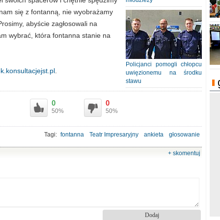
el swoich spacerów i chętnie spędzimy
młodzieży
 nam się z fontanną, nie wyobrażamy
Prosimy, abyście zagłosowali na
m wybrać, która fontanna stanie na
Policjanci pomogli chłopcu
k.konsultacjejst.pl
.
uwięzionemu na środku
stawu
0
0
50%
50%
Tagi:
fontanna
Teatr Impresaryjny
ankieta
głosowanie
+ skomentuj