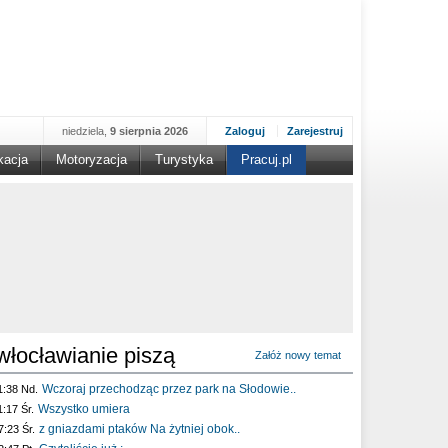
niedziela,
9 sierpnia 2026
Zaloguj
Zarejestruj
kacja
Motoryzacja
Turystyka
Pracuj.pl
włocławianie piszą
Załóż nowy temat
Wczoraj przechodząc przez park na Słodowie..
1:38 Nd.
Wszystko umiera
1:17 Śr.
z gniazdami ptaków Na żytniej obok..
7:23 Śr.