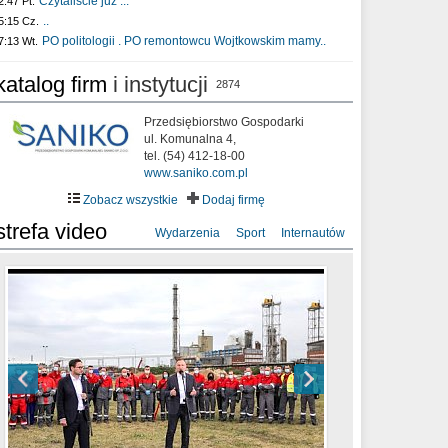
Czytaliście już :..
2:47 Pt.
..
5:15 Cz.
PO politologii . PO remontowcu Wojtkowskim mamy..
7:13 Wt.
katalog firm
i instytucji
2874
Przedsiębiorstwo Gospodarki
ul. Komunalna 4,
tel. (54) 412-18-00
www.saniko.com.pl
Zobacz wszystkie
Dodaj firmę
strefa video
Wydarzenia
Sport
Internautów
sixf33t .Last Year DRONE FOOTAGE
XXIII Sesja Rady Miasta Włocławek VIII
Ni To Ponk - W oczach mamy strach
Włocławek
kadencji w dniu 09.06.2020 r.