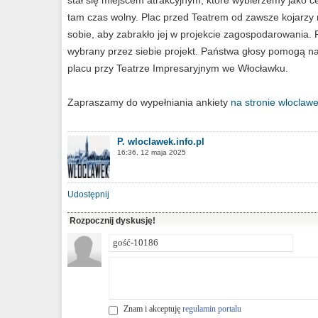
stał się miejscem atrakcyjnym, które wybierzemy jako c
tam czas wolny. Plac przed Teatrem od zawsze kojarzy
sobie, aby zabrakło jej w projekcie zagospodarowania. 
wybrany przez siebie projekt. Państwa głosy pomogą na
placu przy Teatrze Impresaryjnym we Włocławku.
Zapraszamy do wypełniania ankiety
na stronie wloclawe
P. wloclawek.info.pl
16:36, 12 maja 2025
Udostępnij
Rozpocznij dyskusję!
Znam i akceptuję
regulamin portalu