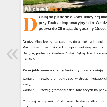
D
zisiaj na platformie konsultacyjnej 
przy Teatrze Impresaryjnym im. Włod
potrwa do 26 maja, do godziny 15:00.
«
Drodzy Mieszkańcy, zapraszamy do udziału w konsultacj
Prezentowane w ankiecie koncepcje fontanny zostały z
Badynę, profesora Akademii Sztuk Pięknych w Krakowie
FORMA.
Zaprojektowane warianty fontanny przedstawiają:
wariant I – rzeźbę gromadki dzieci w strojach kujawskic
wazy,
wariant II – rzeźbę gromadki dzieci tańczących na podw
Czas najwyższy zmienić otoczenie Teatru i zadbać o to