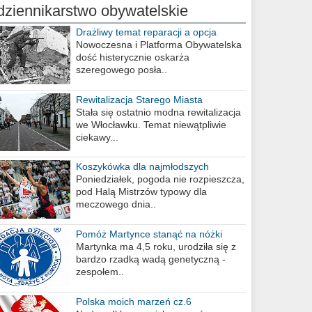
dziennikarstwo obywatelskie
Drażliwy temat reparacji a opcja
berlińska
Nowoczesna i Platforma Obywatelska
dość histerycznie oskarża
szeregowego posła..
Rewitalizacja Starego Miasta
Stała się ostatnio modna rewitalizacja
we Włocławku. Temat niewątpliwie
ciekawy...
Koszykówka dla najmłodszych
Poniedziałek, pogoda nie rozpieszcza,
pod Halą Mistrzów typowy dla
meczowego dnia..
Pomóż Martynce stanąć na nóżki
Martynka ma 4,5 roku, urodziła się z
bardzo rzadką wadą genetyczną -
zespołem..
Polska moich marzeń cz.6