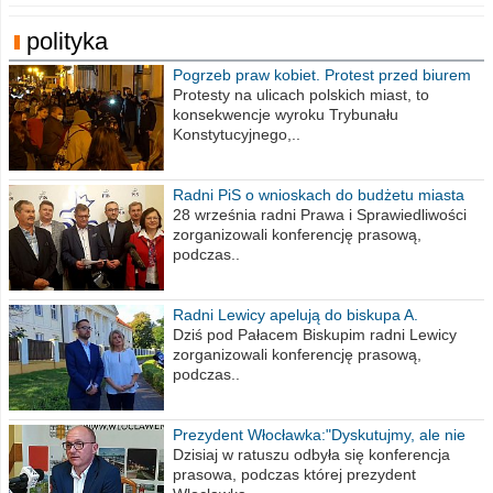
polityka
Pogrzeb praw kobiet. Protest przed biurem
poselskim PiS
Protesty na ulicach polskich miast, to
konsekwencje wyroku Trybunału
Konstytucyjnego,..
Radni PiS o wnioskach do budżetu miasta
na 2021 rok
28 września radni Prawa i Sprawiedliwości
zorganizowali konferencję prasową,
podczas..
Radni Lewicy apelują do biskupa A.
Wiesława Meringa
Dziś pod Pałacem Biskupim radni Lewicy
zorganizowali konferencję prasową,
podczas..
Prezydent Włocławka:"Dyskutujmy, ale nie
obrażajmy się”
Dzisiaj w ratuszu odbyła się konferencja
prasowa, podczas której prezydent