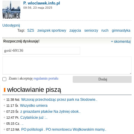
P. wloclawek.info.pl
09:56, 23 maja 2025
Udostępnij
Tagi:
SZS
związek sportowy
zajęcia
seniorzy
ruch
gimnastyka
Rozpocznij dyskusję!
+ skomentuj
Znam i akceptuję
regulamin portalu
włocławianie piszą
Wczoraj przechodząc przez park na Słodowie..
11:38 Nd.
Wszystko umiera
11:17 Śr.
z gniazdami ptaków Na żytniej obok..
07:23 Śr.
Czytaliście już :..
12:47 Pt.
..
05:15 Cz.
PO politologii . PO remontowcu Wojtkowskim mamy..
07:13 Wt.