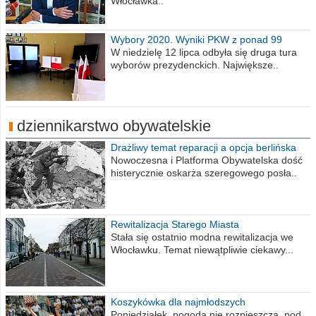
Włocławka..
Wybory 2020. Wyniki PKW z ponad 99
procent obwodów
W niedzielę 12 lipca odbyła się druga tura
wyborów prezydenckich. Największe..
dziennikarstwo obywatelskie
Drażliwy temat reparacji a opcja berlińska
Nowoczesna i Platforma Obywatelska dość
histerycznie oskarża szeregowego posła..
Rewitalizacja Starego Miasta
Stała się ostatnio modna rewitalizacja we
Włocławku. Temat niewątpliwie ciekawy...
Koszykówka dla najmłodszych
Poniedziałek, pogoda nie rozpieszcza, pod