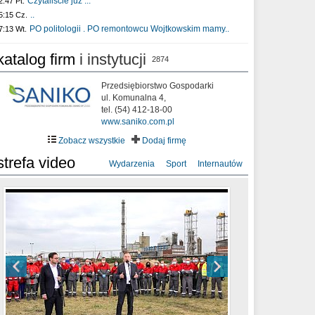
Czytaliście już :..
2:47 Pt.
..
5:15 Cz.
PO politologii . PO remontowcu Wojtkowskim mamy..
7:13 Wt.
katalog firm
i instytucji
2874
Przedsiębiorstwo Gospodarki
ul. Komunalna 4,
tel. (54) 412-18-00
www.saniko.com.pl
Zobacz wszystkie
Dodaj firmę
strefa video
Wydarzenia
Sport
Internautów
sixf33t .Last Year DRONE FOOTAGE
XXIII Sesja Rady Miasta Włocławek VIII
Ni To Ponk - W oczach mamy strach
Włocławek
kadencji w dniu 09.06.2020 r.