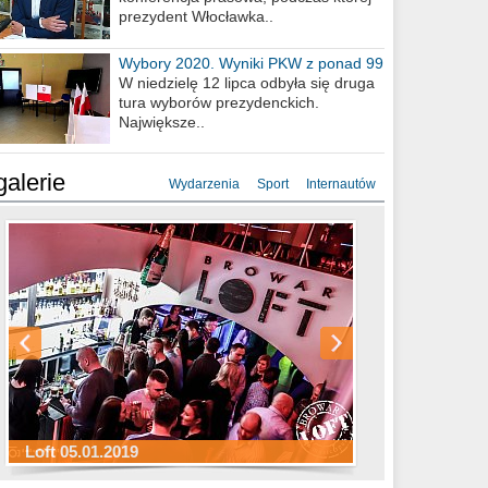
prezydent Włocławka..
Wybory 2020. Wyniki PKW z ponad 99
procent obwodów
W niedzielę 12 lipca odbyła się druga
tura wyborów prezydenckich.
Największe..
galerie
Wydarzenia
Sport
Internautów
Sylwester Hotel Młyn 31.12.2018
Sylwester Miejski 31.12.2018
Sylwester Loft 31.12.2018
Loft 05.01.2019
Sylwester Podgrodzie 31.12.2018
Sylwester Pensjonat Michelin 31.12.2018