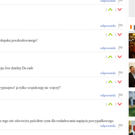
odpowiedz
1
1
odpowiedz
1
1
a chłopaka poszkodowanego!
odpowiedz
1
1
u.Jest dzielny.Da rade
odpowiedz
1
1
wypisujesz! ja tylko wspułczuję nic więcej!!
odpowiedz
1
1
 juz tego nie odwrocisz.puściłem cytat dla rozładowania napięcia powypadkowego.
odpowiedz