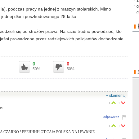
1
0
ia), podczas pracy na jednej z maszyn stolarskich. Mimo
0
 jednej dłoni poszkodowanego 28-latka.
dzieli się od stróżów prawa. Na razie trudno powiedzieć, kto
wyjaśni prowadzone przez radziejowkich policjantów dochodzenie.
0
0
50%
50%
+ skomentuj
1
1
??
odpowiedz
1
1
NA CZARNO ! EEEHHHH OT CAłA POLSKA NA LEWIźNIE