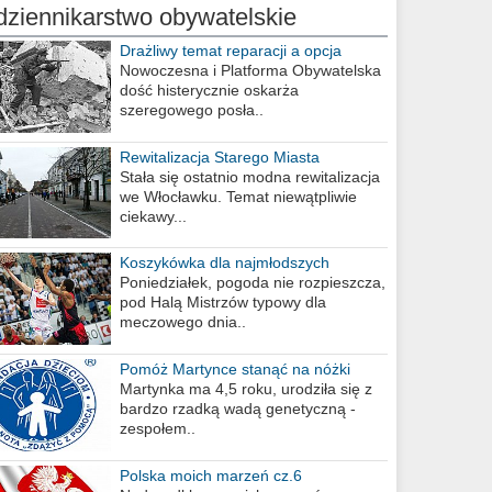
dziennikarstwo obywatelskie
Drażliwy temat reparacji a opcja
berlińska
Nowoczesna i Platforma Obywatelska
dość histerycznie oskarża
szeregowego posła..
Rewitalizacja Starego Miasta
Stała się ostatnio modna rewitalizacja
we Włocławku. Temat niewątpliwie
ciekawy...
Koszykówka dla najmłodszych
Poniedziałek, pogoda nie rozpieszcza,
pod Halą Mistrzów typowy dla
meczowego dnia..
Pomóż Martynce stanąć na nóżki
Martynka ma 4,5 roku, urodziła się z
bardzo rzadką wadą genetyczną -
zespołem..
Polska moich marzeń cz.6