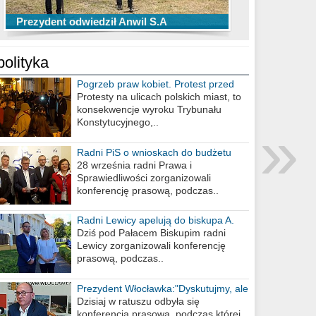
TOP 10 przechwytów Anwilu Włocławek
TOP 5 rzutów Anwilu Włocławek w BCL
Prezydent odwiedził Anwil S.A
w EBL w sezonie 2019/2020
w sezonie 2019/2020
polityka
Pogrzeb praw kobiet. Protest przed
biurem poselskim PiS
Protesty na ulicach polskich miast, to
konsekwencje wyroku Trybunału
»
Konstytucyjnego,..
Radni PiS o wnioskach do budżetu
miasta na 2021 rok
28 września radni Prawa i
Sprawiedliwości zorganizowali
konferencję prasową, podczas..
Radni Lewicy apelują do biskupa A.
Wiesława Meringa
Dziś pod Pałacem Biskupim radni
Lewicy zorganizowali konferencję
prasową, podczas..
Prezydent Włocławka:"Dyskutujmy, ale
nie obrażajmy się”
Dzisiaj w ratuszu odbyła się
konferencja prasowa, podczas której