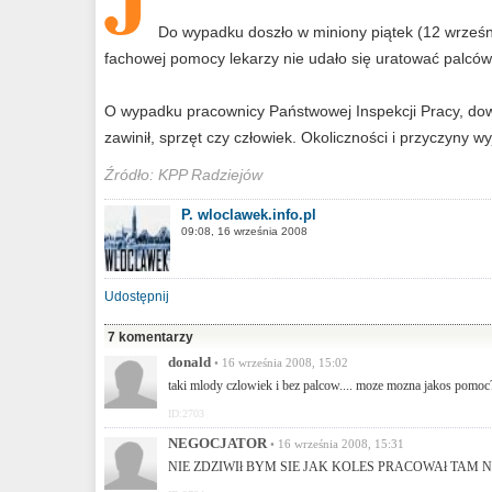
Do wypadku doszło w miniony piątek (12 wrześn
fachowej pomocy lekarzy nie udało się uratować palców
O wypadku pracownicy Państwowej Inspekcji Pracy, dowie
zawinił, sprzęt czy człowiek. Okoliczności i przyczyny 
Źródło: KPP Radziejów
P. wloclawek.info.pl
09:08, 16 września 2008
Udostępnij
7 komentarzy
donald
• 16 września 2008, 15:02
taki mlody czlowiek i bez palcow.... moze mozna jakos pomoc
ID:2703
NEGOCJATOR
• 16 września 2008, 15:31
NIE ZDZIWIł BYM SIE JAK KOLES PRACOWAł TAM 