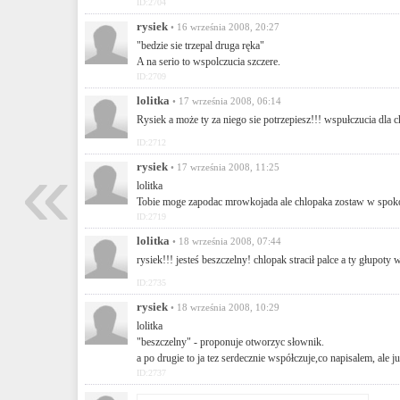
ID:2704
rysiek
• 16 września 2008, 20:27
"bedzie sie trzepal druga ręka"
A na serio to wspolczucia szczere.
ID:2709
lolitka
• 17 września 2008, 06:14
Rysiek a może ty za niego sie potrzepiesz!!! wspułczucia dl
ID:2712
«
rysiek
• 17 września 2008, 11:25
lolitka
Tobie moge zapodac mrowkojada ale chlopaka zostaw w spokoj
ID:2719
lolitka
• 18 września 2008, 07:44
rysiek!!! jesteś beszczelny! chlopak stracił palce a ty głupoty 
ID:2735
rysiek
• 18 września 2008, 10:29
lolitka
"beszczelny" - proponuje otworzyc słownik.
a po drugie to ja tez serdecznie współczuje,co napisalem, ale
ID:2737