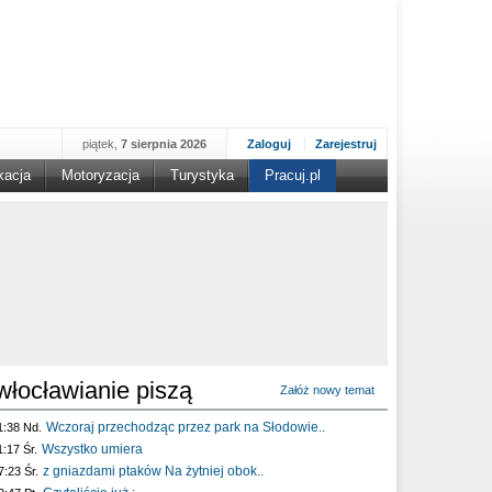
piątek,
7 sierpnia 2026
Zaloguj
Zarejestruj
kacja
Motoryzacja
Turystyka
Pracuj.pl
włocławianie piszą
Załóż nowy temat
Wczoraj przechodząc przez park na Słodowie..
1:38 Nd.
Wszystko umiera
1:17 Śr.
z gniazdami ptaków Na żytniej obok..
7:23 Śr.