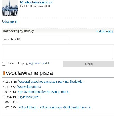
R. wloclawek.info.pl
07:34, 30 września 2008
Udostępnij
Rozpocznij dyskusję!
+ skomentuj
Znam i akceptuję
regulamin portalu
włocławianie piszą
Wczoraj przechodząc przez park na Słodowie..
11:38 Nd.
Wszystko umiera
11:17 Śr.
z gniazdami ptaków Na żytniej obok..
07:23 Śr.
Czytaliście już :..
12:47 Pt.
..
05:15 Cz.
PO politologii . PO remontowcu Wojtkowskim mamy..
07:13 Wt.