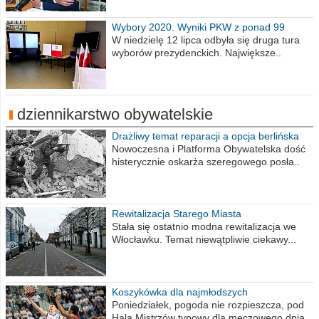
Wybory 2020. Wyniki PKW z ponad 99
procent obwodów
W niedzielę 12 lipca odbyła się druga tura
wyborów prezydenckich. Największe..
dziennikarstwo obywatelskie
Drażliwy temat reparacji a opcja berlińska
Nowoczesna i Platforma Obywatelska dość
histerycznie oskarża szeregowego posła..
Rewitalizacja Starego Miasta
Stała się ostatnio modna rewitalizacja we
Włocławku. Temat niewątpliwie ciekawy...
Koszykówka dla najmłodszych
Poniedziałek, pogoda nie rozpieszcza, pod
Halą Mistrzów typowy dla meczowego dnia..