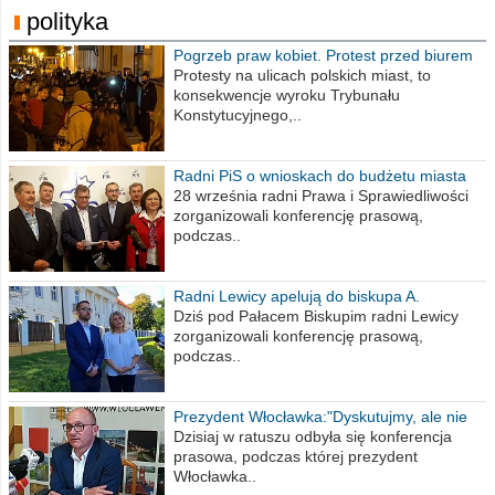
polityka
Pogrzeb praw kobiet. Protest przed biurem
poselskim PiS
Protesty na ulicach polskich miast, to
konsekwencje wyroku Trybunału
Konstytucyjnego,..
Radni PiS o wnioskach do budżetu miasta
na 2021 rok
28 września radni Prawa i Sprawiedliwości
zorganizowali konferencję prasową,
podczas..
Radni Lewicy apelują do biskupa A.
Wiesława Meringa
Dziś pod Pałacem Biskupim radni Lewicy
zorganizowali konferencję prasową,
podczas..
Prezydent Włocławka:"Dyskutujmy, ale nie
obrażajmy się”
Dzisiaj w ratuszu odbyła się konferencja
prasowa, podczas której prezydent
Włocławka..