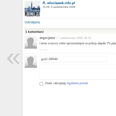
R. wloclawek.info.pl
11:09, 6 października 2008
Udostępnij
1 komentarz
negocjator
• 7 października 2008, 06:32
i teraz wszyscy sobie uprzytomnijcie ze policja złapała 1% pij
«
ID:3042
Znam i akceptuję
regulamin portalu