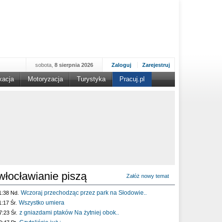
sobota,
8 sierpnia 2026
Zaloguj
Zarejestruj
kacja
Motoryzacja
Turystyka
Pracuj.pl
włocławianie piszą
Załóż nowy temat
Wczoraj przechodząc przez park na Słodowie..
1:38 Nd.
Wszystko umiera
1:17 Śr.
z gniazdami ptaków Na żytniej obok..
7:23 Śr.