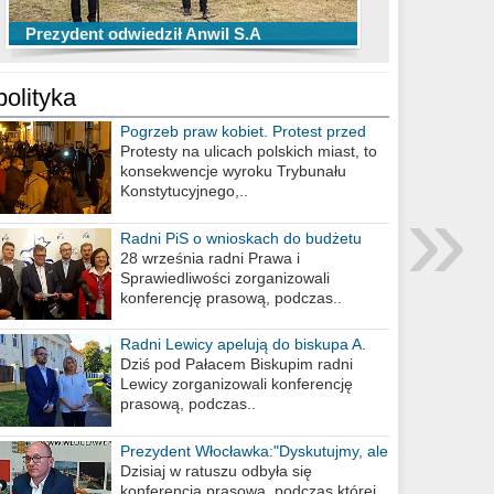
TOP 10 przechwytów Anwilu Włocławek
TOP 5 rzutów Anwilu Włocławek w BCL
Prezydent odwiedził Anwil S.A
w EBL w sezonie 2019/2020
w sezonie 2019/2020
polityka
Pogrzeb praw kobiet. Protest przed
biurem poselskim PiS
Protesty na ulicach polskich miast, to
konsekwencje wyroku Trybunału
»
Konstytucyjnego,..
Radni PiS o wnioskach do budżetu
miasta na 2021 rok
28 września radni Prawa i
Sprawiedliwości zorganizowali
konferencję prasową, podczas..
Radni Lewicy apelują do biskupa A.
Wiesława Meringa
Dziś pod Pałacem Biskupim radni
Lewicy zorganizowali konferencję
prasową, podczas..
Prezydent Włocławka:"Dyskutujmy, ale
nie obrażajmy się”
Dzisiaj w ratuszu odbyła się
konferencja prasowa, podczas której