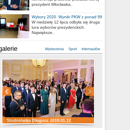
prezydent Włocławka..
Wybory 2020. Wyniki PKW z ponad 99
procent obwodów
W niedzielę 12 lipca odbyła się druga
tura wyborów prezydenckich.
Największe..
galerie
Wydarzenia
Sport
Internautów
Studniówka ZS Ekonomicznych
Studniówka Kopernik 2019.01.11
Studniówka LMK 2019.01.05
2019.01.05
Studniówka Długosz 2019.01.12
ZS Budowlanych 2019.01.12
Studniówka LZK 2019.01.11