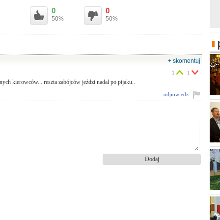
0
0
50%
50%
+ skomentuj
1
1
anych kierowców... reszta zabójców jeździ nadal po pijaku..
odpowiedz