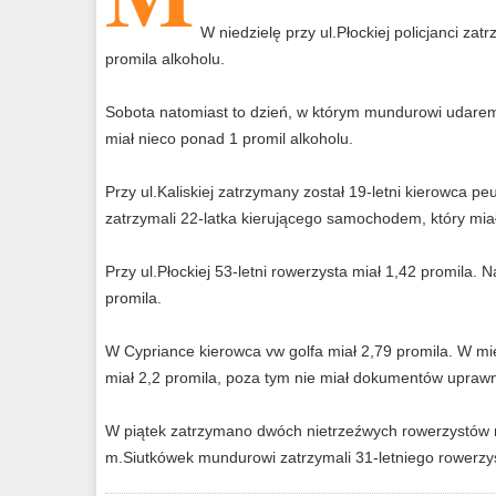
W niedzielę przy ul.Płockiej policjanci za
promila alkoholu.
Sobota natomiast to dzień, w którym mundurowi udaremn
miał nieco ponad 1 promil alkoholu.
Przy ul.Kaliskiej zatrzymany został 19-letni kierowca peu
zatrzymali 22-latka kierującego samochodem, który miał
Przy ul.Płockiej 53-letni rowerzysta miał 1,42 promila.
promila.
W Cypriance kierowca vw golfa miał 2,79 promila. W mi
miał 2,2 promila, poza tym nie miał dokumentów uprawn
W piątek zatrzymano dwóch nietrzeźwych rowerzystów na
m.Siutkówek mundurowi zatrzymali 31-letniego rowerzys