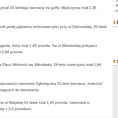
1
0
trzymali 33-letniego kierowcę vw golfa. Mężczyzna miał 2,35
0
ili jazdę pijanemu motorowerzyści przy ul.Ostrowskiej, 20-latek
geota, który miał 1,49 promila. Na ul.Wienieckiej policjanci
 0,84 promila.
 Na Placu Wolności we Włocławku 19-letni rowerzysta miał 1,84
ejscowości natomiast Zgłowiączka 32-letni kierowca „malucha”
iających do kierowania.
 ul.Wiejskiej 61-latek miał 1,44 promila, natomiast w
tę z 2,6 promilami.