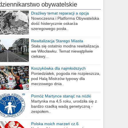
dziennikarstwo obywatelskie
Drażliwy temat reparacji a opcja
berlińska
Nowoczesna i Platforma Obywatelska
dość histerycznie oskarża
szeregowego posła..
Rewitalizacja Starego Miasta
Stała się ostatnio modna rewitalizacja
we Włocławku. Temat niewątpliwie
ciekawy...
Koszykówka dla najmłodszych
Poniedziałek, pogoda nie rozpieszcza,
pod Halą Mistrzów typowy dla
meczowego dnia..
Pomóż Martynce stanąć na nóżki
Martynka ma 4,5 roku, urodziła się z
bardzo rzadką wadą genetyczną -
zespołem..
Polska moich marzeń cz.6