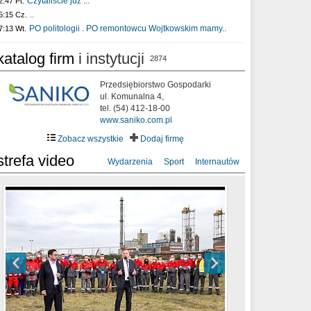
Czytaliście już :..
2:47 Pt.
..
5:15 Cz.
PO politologii . PO remontowcu Wojtkowskim mamy..
7:13 Wt.
katalog firm
i instytucji
2874
Przedsiębiorstwo Gospodarki
ul. Komunalna 4,
tel. (54) 412-18-00
www.saniko.com.pl
Zobacz wszystkie
Dodaj firmę
strefa video
Wydarzenia
Sport
Internautów
sixf33t .Last Year DRONE FOOTAGE
XXIII Sesja Rady Miasta Włocławek VIII
Ni To Ponk - W oczach mamy strach
Włocławek
kadencji w dniu 09.06.2020 r.