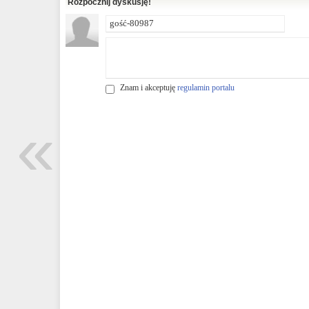
Rozpocznij dyskusję!
Znam i akceptuję
regulamin portalu
«