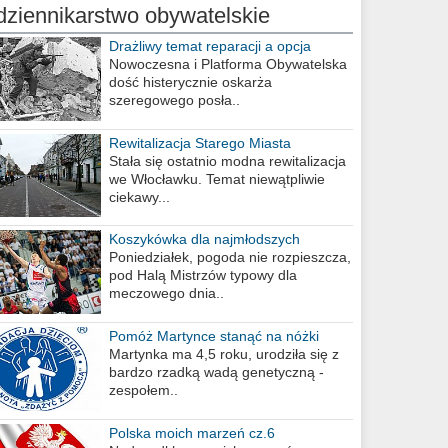
dziennikarstwo obywatelskie
Drażliwy temat reparacji a opcja
berlińska
Nowoczesna i Platforma Obywatelska
dość histerycznie oskarża
szeregowego posła..
Rewitalizacja Starego Miasta
Stała się ostatnio modna rewitalizacja
we Włocławku. Temat niewątpliwie
ciekawy...
Koszykówka dla najmłodszych
Poniedziałek, pogoda nie rozpieszcza,
pod Halą Mistrzów typowy dla
meczowego dnia..
Pomóż Martynce stanąć na nóżki
Martynka ma 4,5 roku, urodziła się z
bardzo rzadką wadą genetyczną -
zespołem..
Polska moich marzeń cz.6