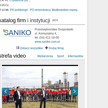
Czytaliście już :..
2:47 Pt.
..
5:15 Cz.
PO politologii . PO remontowcu Wojtkowskim mamy..
7:13 Wt.
katalog firm
i instytucji
2874
Przedsiębiorstwo Gospodarki
ul. Komunalna 4,
tel. (54) 412-18-00
www.saniko.com.pl
Zobacz wszystkie
Dodaj firmę
strefa video
Wydarzenia
Sport
Internautów
sixf33t .Last Year DRONE FOOTAGE
XXIII Sesja Rady Miasta Włocławek VIII
Ni To Ponk - W oczach mamy strach
Włocławek
kadencji w dniu 09.06.2020 r.