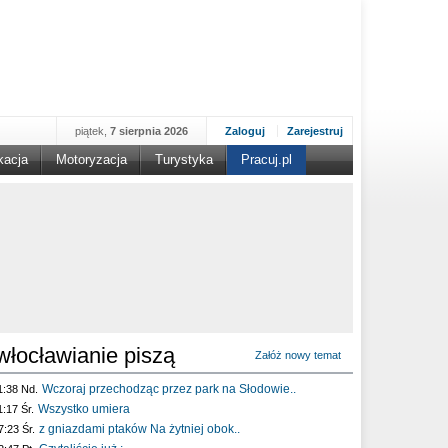
piątek,
7 sierpnia 2026
Zaloguj
Zarejestruj
kacja
Motoryzacja
Turystyka
Pracuj.pl
włocławianie piszą
Załóż nowy temat
Wczoraj przechodząc przez park na Słodowie..
1:38 Nd.
Wszystko umiera
1:17 Śr.
z gniazdami ptaków Na żytniej obok..
7:23 Śr.