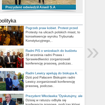
TOP 10 przechwytów Anwilu Włocławek
TOP 5 rzutów Anwilu Włocławek w BCL
Prezydent odwiedził Anwil S.A
w EBL w sezonie 2019/2020
w sezonie 2019/2020
polityka
Pogrzeb praw kobiet. Protest przed
biurem poselskim PiS
Protesty na ulicach polskich miast, to
konsekwencje wyroku Trybunału
»
Konstytucyjnego,..
Radni PiS o wnioskach do budżetu
miasta na 2021 rok
28 września radni Prawa i
Sprawiedliwości zorganizowali
konferencję prasową, podczas..
Radni Lewicy apelują do biskupa A.
Wiesława Meringa
Dziś pod Pałacem Biskupim radni
Lewicy zorganizowali konferencję
prasową, podczas..
Prezydent Włocławka:"Dyskutujmy, ale
nie obrażajmy się”
Dzisiaj w ratuszu odbyła się
konferencja prasowa, podczas której