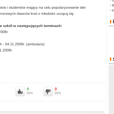
1
0
niów i studentów mający na celu popularyzowanie idei
0
norowych dawców krwi o młodzież uczącą się.
ie szkół w następujących terminach:
2008r.
h - 04.11.2008r. (ambulans)
1.2008r.
0
0
50%
50%