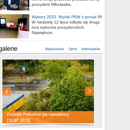
prezydent Włocławka..
Wybory 2020. Wyniki PKW z ponad 99
procent obwodów
W niedzielę 12 lipca odbyła się druga
tura wyborów prezydenckich.
Największe..
galerie
Wydarzenia
Sport
Internautów
Konkurs fotograficzny "Co to za
Miasto kładzie się do snu .
miejsca"
Ścieżka rowerowa w naszym mieście
Osiedle Południe po nawałnicy
(19.07.2015)
Wizytówka Włocławka
polowanie wigilijne 2014