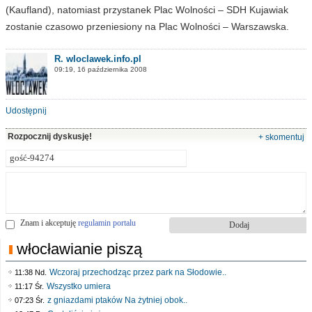
(Kaufland), natomiast przystanek Plac Wolności – SDH Kujawiak
zostanie czasowo przeniesiony na Plac Wolności – Warszawska.
R. wloclawek.info.pl
09:19, 16 października 2008
Udostępnij
Rozpocznij dyskusję!
+ skomentuj
Znam i akceptuję
regulamin portalu
włocławianie piszą
Wczoraj przechodząc przez park na Słodowie..
11:38 Nd.
Wszystko umiera
11:17 Śr.
z gniazdami ptaków Na żytniej obok..
07:23 Śr.