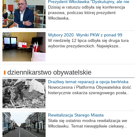
Prezydent Włocławka:"Dyskutujmy, ale nie
obrażajmy się”
Dzisiaj w ratuszu odbyła się konferencja
prasowa, podczas której prezydent
Włocławka..
Wybory 2020. Wyniki PKW z ponad 99
procent obwodów
W niedzielę 12 lipca odbyła się druga tura
wyborów prezydenckich. Największe..
dziennikarstwo obywatelskie
Drażliwy temat reparacji a opcja berlińska
Nowoczesna i Platforma Obywatelska dość
histerycznie oskarża szeregowego posła..
Rewitalizacja Starego Miasta
Stała się ostatnio modna rewitalizacja we
Włocławku. Temat niewątpliwie ciekawy...