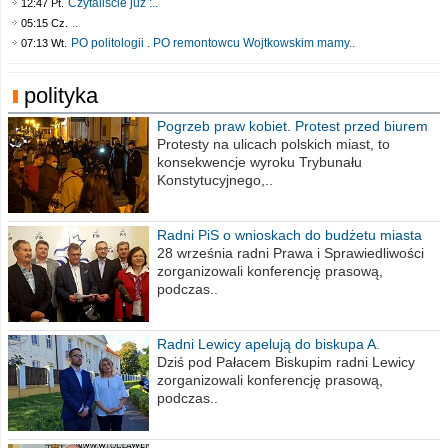
Czytaliście już :..
12:47 Pt.
..
05:15 Cz.
PO politologii . PO remontowcu Wojtkowskim mamy..
07:13 Wt.
polityka
Pogrzeb praw kobiet. Protest przed biurem
poselskim PiS
Protesty na ulicach polskich miast, to
konsekwencje wyroku Trybunału
Konstytucyjnego,..
Radni PiS o wnioskach do budżetu miasta
na 2021 rok
28 września radni Prawa i Sprawiedliwości
zorganizowali konferencję prasową,
podczas..
Radni Lewicy apelują do biskupa A.
Wiesława Meringa
Dziś pod Pałacem Biskupim radni Lewicy
zorganizowali konferencję prasową,
podczas..