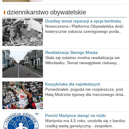
dziennikarstwo obywatelskie
Drażliwy temat reparacji a opcja berlińska
Nowoczesna i Platforma Obywatelska dość
histerycznie oskarża szeregowego posła..
Rewitalizacja Starego Miasta
Stała się ostatnio modna rewitalizacja we
Włocławku. Temat niewątpliwie ciekawy...
Koszykówka dla najmłodszych
Poniedziałek, pogoda nie rozpieszcza, pod
Halą Mistrzów typowy dla meczowego dnia..
Pomóż Martynce stanąć na nóżki
Martynka ma 4,5 roku, urodziła się z bardzo
rzadką wadą genetyczną - zespołem..