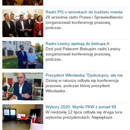
Radni PiS o wnioskach do budżetu miasta
na 2021 rok
28 września radni Prawa i Sprawiedliwości
zorganizowali konferencję prasową,
podczas..
Radni Lewicy apelują do biskupa A.
Wiesława Meringa
Dziś pod Pałacem Biskupim radni Lewicy
zorganizowali konferencję prasową,
podczas..
Prezydent Włocławka:"Dyskutujmy, ale nie
obrażajmy się”
Dzisiaj w ratuszu odbyła się konferencja
prasowa, podczas której prezydent
Włocławka..
Wybory 2020. Wyniki PKW z ponad 99
procent obwodów
W niedzielę 12 lipca odbyła się druga tura
wyborów prezydenckich. Największe..