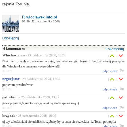
rejonie Torunia.
P. wloclawek.info.pl
09:59, 22 października 2008
Udostępnij
4 komentarze
+ skomentuj
Włocławianin
• 23 października 2008, 08:23
1
1
Niech ten przepływ zwiekszą bardziej, tak żeby zatopic Toruń to będzie wiecej pieniędzy
dla Włocławka w naszym województwie!!!!
odpowiedz
ID:3369
negocjator
• 23 października 2008, 17:35
1
1
popieram przedmówce
odpowiedz
ID:3378
patrykson
• 25 października 2008, 13:27
1
1
ja też popierm,fajnie to wygląda jak tą wode spuszczają :)
odpowiedz
ID:3405
krzyzak
• 25 października 2008, 16:09
1
1
oj wy wloclawiaki sie udaliscie, szybciej by ta tama sie rozleciala niz Torun podtopila
odpowiedz
ID:3406