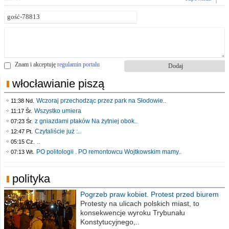
Znam i akceptuję
regulamin portalu
włocławianie piszą
Wczoraj przechodząc przez park na Słodowie..
11:38 Nd.
Wszystko umiera
11:17 Śr.
z gniazdami ptaków Na żytniej obok..
07:23 Śr.
Czytaliście już :..
12:47 Pt.
..
05:15 Cz.
PO politologii . PO remontowcu Wojtkowskim mamy..
07:13 Wt.
polityka
Pogrzeb praw kobiet. Protest przed biurem
poselskim PiS
Protesty na ulicach polskich miast, to
konsekwencje wyroku Trybunału
Konstytucyjnego,..