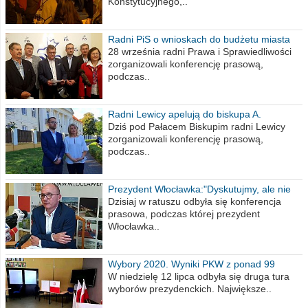
Konstytucyjnego,..
Radni PiS o wnioskach do budżetu miasta
na 2021 rok
28 września radni Prawa i Sprawiedliwości
zorganizowali konferencję prasową,
podczas..
Radni Lewicy apelują do biskupa A.
Wiesława Meringa
Dziś pod Pałacem Biskupim radni Lewicy
zorganizowali konferencję prasową,
podczas..
Prezydent Włocławka:"Dyskutujmy, ale nie
obrażajmy się”
Dzisiaj w ratuszu odbyła się konferencja
prasowa, podczas której prezydent
Włocławka..
Wybory 2020. Wyniki PKW z ponad 99
procent obwodów
W niedzielę 12 lipca odbyła się druga tura
wyborów prezydenckich. Największe..