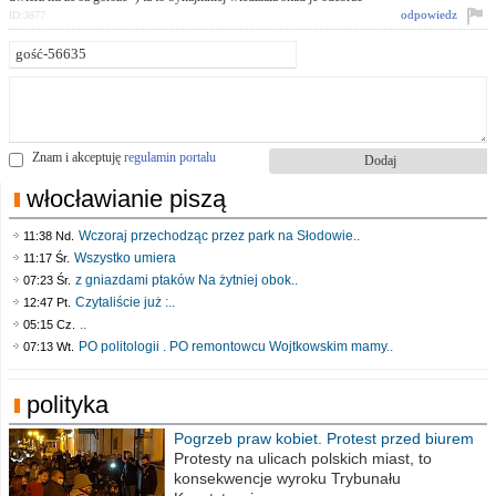
odpowiedz
ID:3677
Znam i akceptuję
regulamin portalu
włocławianie piszą
Wczoraj przechodząc przez park na Słodowie..
11:38 Nd.
Wszystko umiera
11:17 Śr.
z gniazdami ptaków Na żytniej obok..
07:23 Śr.
Czytaliście już :..
12:47 Pt.
..
05:15 Cz.
PO politologii . PO remontowcu Wojtkowskim mamy..
07:13 Wt.
polityka
Pogrzeb praw kobiet. Protest przed biurem
poselskim PiS
Protesty na ulicach polskich miast, to
konsekwencje wyroku Trybunału