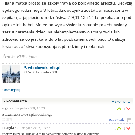
Pijana matka prosto ze szkoły trafiła do policyjnego aresztu. Decyzją
sędziego rodzinnego 3-letnia dziewczynka została umieszczona w
szpitalu, a jej pięcioro rodzeństwa 7,9,11,13 i 14 lat przekazano pod
opiekę ich babci. Matce po wytrzeźwieniu zostanie przedstawiony
zarzut narażenia dzieci na niebezpieczeństwo utraty życia lub
zdrowia, za co jest kara do 5 lat pozbawienia wolności. O dalszym
losie rodzeństwa zadecyduje sąd rodzinny i nieletnich.
Źródło: KPP Lipno
P. wloclawek.info.pl
21:57, 6 listopada 2008
Udostępnij
2 komentarze
+ skomentuj
aga
• 7 listopada 2008, 13:29
1
1
z taka matka to do sądu rodzinnego
odpowiedz
ID:3673
magda
• 7 listopada 2008, 13:37
1
1
uwierz mi ze sa gorsze -) ta to bynajmniej wiedziala skad je odebrac