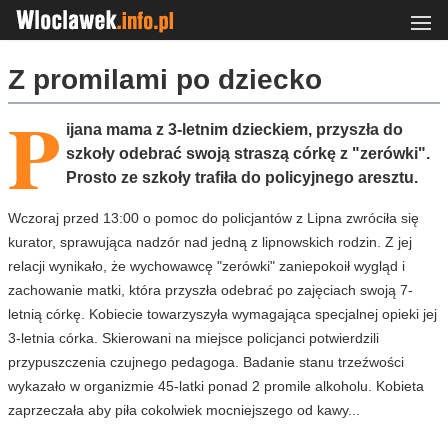
Z promilami po dziecko
P
ijana mama z 3-letnim dzieckiem, przyszła do
szkoły odebrać swoją straszą córkę z "zerówki".
Prosto ze szkoły trafiła do policyjnego aresztu.
Wczoraj przed 13:00 o pomoc do policjantów z Lipna zwróciła się
kurator, sprawująca nadzór nad jedną z lipnowskich rodzin. Z jej
relacji wynikało, że wychowawcę "zerówki" zaniepokoił wygląd i
zachowanie matki, która przyszła odebrać po zajęciach swoją 7-
letnią córkę. Kobiecie towarzyszyła wymagająca specjalnej opieki jej
3-letnia córka. Skierowani na miejsce policjanci potwierdzili
przypuszczenia czujnego pedagoga. Badanie stanu trzeźwości
wykazało w organizmie 45-latki ponad 2 promile alkoholu. Kobieta
zaprzeczała aby piła cokolwiek mocniejszego od kawy...