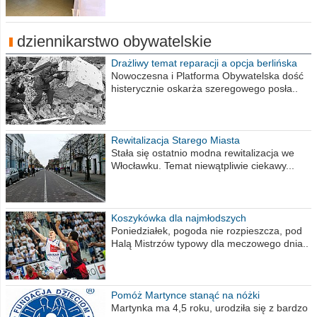
dziennikarstwo obywatelskie
Drażliwy temat reparacji a opcja berlińska
Nowoczesna i Platforma Obywatelska dość
histerycznie oskarża szeregowego posła..
Rewitalizacja Starego Miasta
Stała się ostatnio modna rewitalizacja we
Włocławku. Temat niewątpliwie ciekawy...
Koszykówka dla najmłodszych
Poniedziałek, pogoda nie rozpieszcza, pod
Halą Mistrzów typowy dla meczowego dnia..
Pomóż Martynce stanąć na nóżki
Martynka ma 4,5 roku, urodziła się z bardzo