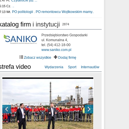
Czytaliście już :..
2:47 Pt.
..
5:15 Cz.
PO politologii . PO remontowcu Wojtkowskim mamy..
7:13 Wt.
katalog firm
i instytucji
2874
Przedsiębiorstwo Gospodarki
ul. Komunalna 4,
tel. (54) 412-18-00
www.saniko.com.pl
Zobacz wszystkie
Dodaj firmę
strefa video
Wydarzenia
Sport
Internautów
sixf33t .Last Year DRONE FOOTAGE
XXIII Sesja Rady Miasta Włocławek VIII
Ni To Ponk - W oczach mamy strach
Włocławek
kadencji w dniu 09.06.2020 r.