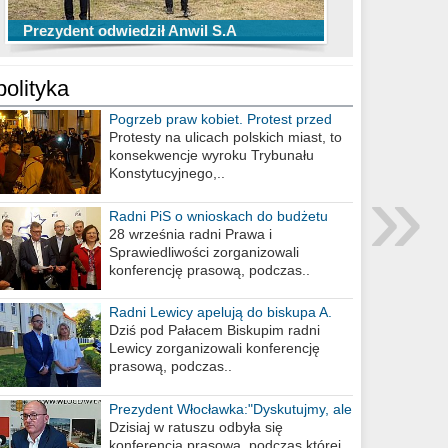
TOP 10 przechwytów Anwilu Włocławek
TOP 5 rzutów Anwilu Włocławek w BCL
Prezydent odwiedził Anwil S.A
w EBL w sezonie 2019/2020
w sezonie 2019/2020
polityka
Pogrzeb praw kobiet. Protest przed
biurem poselskim PiS
Protesty na ulicach polskich miast, to
konsekwencje wyroku Trybunału
»
Konstytucyjnego,..
Radni PiS o wnioskach do budżetu
miasta na 2021 rok
28 września radni Prawa i
Sprawiedliwości zorganizowali
konferencję prasową, podczas..
Radni Lewicy apelują do biskupa A.
Wiesława Meringa
Dziś pod Pałacem Biskupim radni
Lewicy zorganizowali konferencję
prasową, podczas..
Prezydent Włocławka:"Dyskutujmy, ale
nie obrażajmy się”
Dzisiaj w ratuszu odbyła się
konferencja prasowa, podczas której