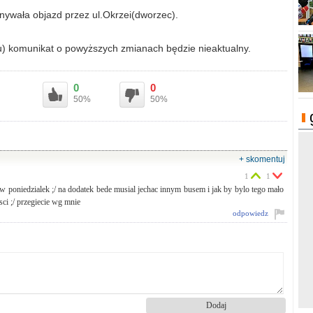
konywała objazd przez ul.Okrzei(dworzec).
) komunikat o powyższych zmianach będzie nieaktualny.
0
0
50%
50%
+ skomentuj
1
1
 w poniedzialek ;/ na dodatek bede musial jechac innym busem i jak by bylo tego mało
sci ;/ przegiecie wg mnie
odpowiedz