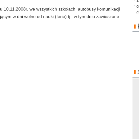
1
0
 10.11.2008r. we wszystkich szkołach, autobusy komunikacji
0
cym w dni wolne od nauki (ferie) tj., w tym dniu zawieszone