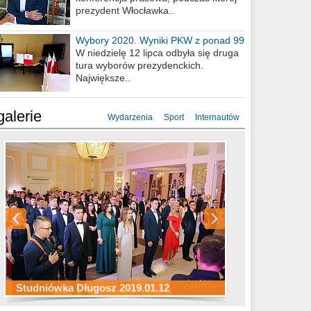
prezydent Włocławka..
Wybory 2020. Wyniki PKW z ponad 99
procent obwodów
W niedzielę 12 lipca odbyła się druga
tura wyborów prezydenckich.
Największe..
galerie
Wydarzenia
Sport
Internautów
Studniówka ZS Ekonomicznych
Studniówka Kopernik 2019.01.11
Studniówka LMK 2019.01.05
2019.01.05
Studniówka Długosz 2019.01.12
ZS Budowlanych 2019.01.12
Studniówka LZK 2019.01.11