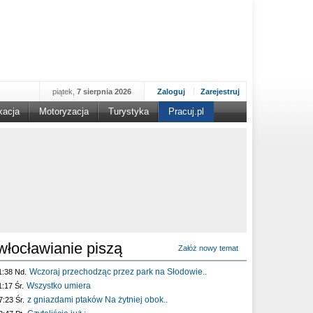
piątek,
7 sierpnia 2026
Zaloguj
Zarejestruj
kacja
Motoryzacja
Turystyka
Pracuj.pl
włocławianie piszą
Załóż nowy temat
Wczoraj przechodząc przez park na Słodowie..
1:38 Nd.
Wszystko umiera
1:17 Śr.
z gniazdami ptaków Na żytniej obok..
7:23 Śr.