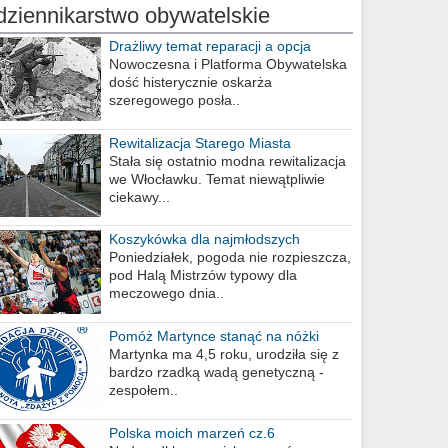
dziennikarstwo obywatelskie
Drażliwy temat reparacji a opcja
berlińska
Nowoczesna i Platforma Obywatelska
dość histerycznie oskarża
szeregowego posła..
Rewitalizacja Starego Miasta
Stała się ostatnio modna rewitalizacja
we Włocławku. Temat niewątpliwie
ciekawy...
Koszykówka dla najmłodszych
Poniedziałek, pogoda nie rozpieszcza,
pod Halą Mistrzów typowy dla
meczowego dnia..
Pomóż Martynce stanąć na nóżki
Martynka ma 4,5 roku, urodziła się z
bardzo rzadką wadą genetyczną -
zespołem..
Polska moich marzeń cz.6