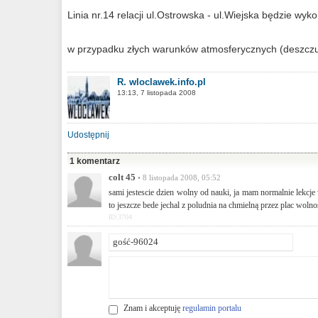
Linia nr.14 relacji ul.Ostrowska - ul.Wiejska będzie wy
w przypadku złych warunków atmosferycznych (deszczu
R. wloclawek.info.pl
13:13, 7 listopada 2008
Udostępnij
1 komentarz
colt 45
• 8 listopada 2008, 05:52
sami jestescie dzien wolny od nauki, ja mam normalnie lekcje
to jeszcze bede jechal z poludnia na chmielną przez plac wolno
ID:3704
Znam i akceptuję
regulamin portalu