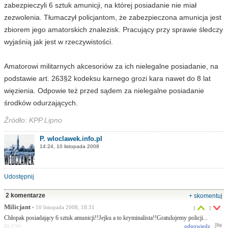
zabezpieczyli 6 sztuk amunicji, na której posiadanie nie miał
zezwolenia. Tłumaczył policjantom, że zabezpieczona amunicja jest
zbiorem jego amatorskich znalezisk. Pracujący przy sprawie śledczy
wyjaśnią jak jest w rzeczywistości.
Amatorowi militarnych akcesoriów za ich nielegalne posiadanie, na
podstawie art. 263§2 kodeksu karnego grozi kara nawet do 8 lat
więzienia. Odpowie też przed sądem za nielegalne posiadanie
środków odurzających.
Źródło: KPP Lipno
P. wloclawek.info.pl
14:24, 10 listopada 2008
Udostępnij
2 komentarze
+ skomentuj
Milicjant
• 10 listopada 2008, 18:31
1
1
Chłopak posiadający 6 sztuk amunicji!!Jejku a to kryminalista!!Gratulujemy policji...
odpowiedz
ID:3799