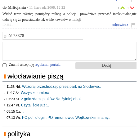
do Milicjanta
• 11 listopada 2008, 12:22
1
1
Widać teraz różnicę pomiędzy milicją a policją....prawdziwa przepaść intelektualna,nie
dziwię się że powstawało tak wiele kawałów o milicji.
odpowiedz
ID:3821
Znam i akceptuję
regulamin portalu
włocławianie piszą
Wczoraj przechodząc przez park na Słodowie..
11:38 Nd.
Wszystko umiera
11:17 Śr.
z gniazdami ptaków Na żytniej obok..
07:23 Śr.
Czytaliście już :..
12:47 Pt.
..
05:15 Cz.
PO politologii . PO remontowcu Wojtkowskim mamy..
07:13 Wt.
polityka