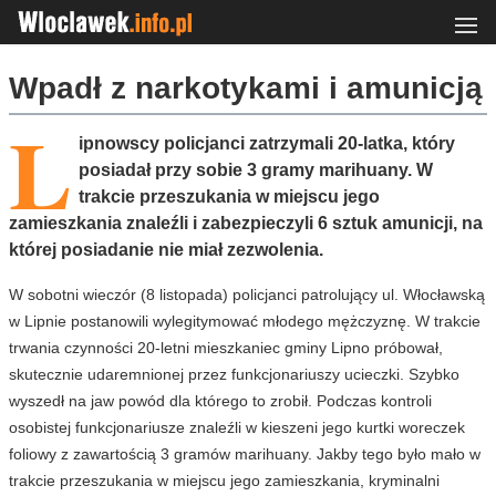
Wpadł z narkotykami i amunicją
L
ipnowscy policjanci zatrzymali 20-latka, który
posiadał przy sobie 3 gramy marihuany. W
trakcie przeszukania w miejscu jego
zamieszkania znaleźli i zabezpieczyli 6 sztuk amunicji, na
której posiadanie nie miał zezwolenia.
W sobotni wieczór (8 listopada) policjanci patrolujący ul. Włocławską
w Lipnie postanowili wylegitymować młodego mężczyznę. W trakcie
trwania czynności 20-letni mieszkaniec gminy Lipno próbował,
skutecznie udaremnionej przez funkcjonariuszy ucieczki. Szybko
wyszedł na jaw powód dla którego to zrobił. Podczas kontroli
osobistej funkcjonariusze znaleźli w kieszeni jego kurtki woreczek
foliowy z zawartością 3 gramów marihuany. Jakby tego było mało w
trakcie przeszukania w miejscu jego zamieszkania, kryminalni