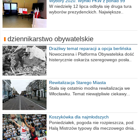
Wybory 2020. Wyniki PKW z ponad 99
procent obwodów
W niedzielę 12 lipca odbyła się druga tura
wyborów prezydenckich. Największe..
dziennikarstwo obywatelskie
Drażliwy temat reparacji a opcja berlińska
Nowoczesna i Platforma Obywatelska dość
histerycznie oskarża szeregowego posła..
Rewitalizacja Starego Miasta
Stała się ostatnio modna rewitalizacja we
Włocławku. Temat niewątpliwie ciekawy...
Koszykówka dla najmłodszych
Poniedziałek, pogoda nie rozpieszcza, pod
Halą Mistrzów typowy dla meczowego dnia..