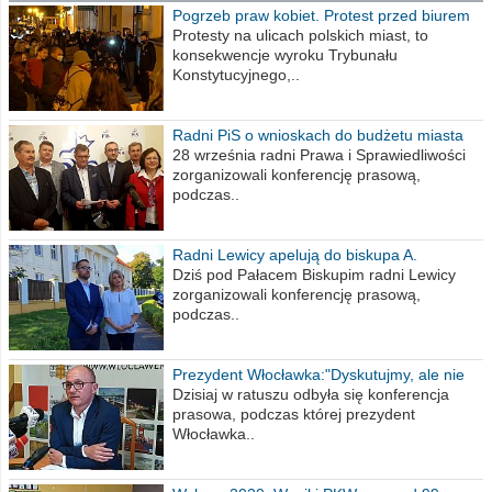
Pogrzeb praw kobiet. Protest przed biurem
poselskim PiS
Protesty na ulicach polskich miast, to
konsekwencje wyroku Trybunału
Konstytucyjnego,..
Radni PiS o wnioskach do budżetu miasta
na 2021 rok
28 września radni Prawa i Sprawiedliwości
zorganizowali konferencję prasową,
podczas..
Radni Lewicy apelują do biskupa A.
Wiesława Meringa
Dziś pod Pałacem Biskupim radni Lewicy
zorganizowali konferencję prasową,
podczas..
Prezydent Włocławka:"Dyskutujmy, ale nie
obrażajmy się”
Dzisiaj w ratuszu odbyła się konferencja
prasowa, podczas której prezydent
Włocławka..