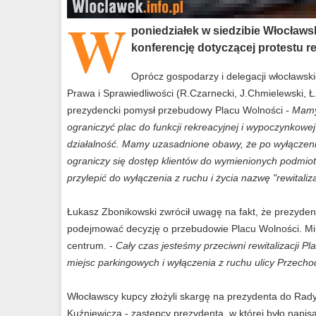
W
poniedziałek w siedzibie Włocła
konferencję dotyczącej protestu re
Oprócz gospodarzy i delegacji włocławski
Prawa i Sprawiedliwości (R.Czarnecki, J.Chmielewski, 
prezydencki pomysł przebudowy Placu Wolności
- Mamy
ograniczyć plac do funkcji rekreacyjnej i wypoczynkow
działalność. Mamy uzasadnione obawy, że po wyłączeniu
ograniczy się dostęp klientów do wymienionych podmio
przylepić do wyłączenia z ruchu i życia nazwę "rewitaliz
Łukasz Zbonikowski zwrócił uwagę na fakt, że prezyden
podejmować decyzję o przebudowie Placu Wolności. Mimo 
centrum. -
Cały czas jesteśmy przeciwni rewitalizacji Pl
miejsc parkingowych i wyłączenia z ruchu ulicy Przechod
Włocławscy kupcy złożyli skargę na prezydenta do Rady
Kuźniewicza - zastępcy prezydenta, w której było napisa