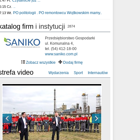
Czytaliście już :..
2:47 Pt.
..
5:15 Cz.
PO politologii . PO remontowcu Wojtkowskim mamy..
7:13 Wt.
katalog firm
i instytucji
2874
Przedsiębiorstwo Gospodarki
ul. Komunalna 4,
tel. (54) 412-18-00
www.saniko.com.pl
Zobacz wszystkie
Dodaj firmę
strefa video
Wydarzenia
Sport
Internautów
sixf33t .Last Year DRONE FOOTAGE
XXIII Sesja Rady Miasta Włocławek VIII
Ni To Ponk - W oczach mamy strach
Włocławek
kadencji w dniu 09.06.2020 r.