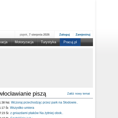
piątek,
7 sierpnia 2026
Zaloguj
Zarejestruj
kacja
Motoryzacja
Turystyka
Pracuj.pl
włocławianie piszą
Załóż nowy temat
Wczoraj przechodząc przez park na Słodowie..
1:38 Nd.
Wszystko umiera
1:17 Śr.
z gniazdami ptaków Na żytniej obok..
7:23 Śr.