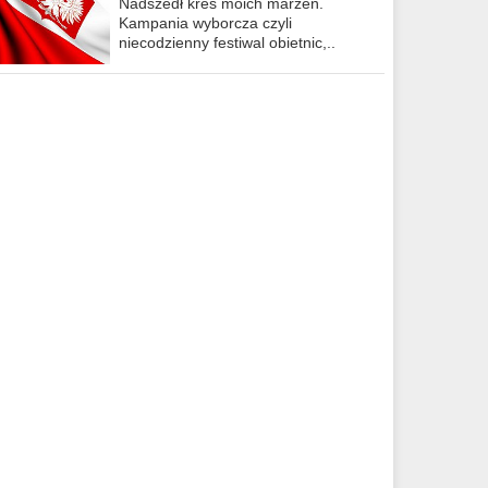
Nadszedł kres moich marzeń.
Kampania wyborcza czyli
niecodzienny festiwal obietnic,..