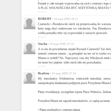
Ponadt w całe europie wyprowadza się ruch z centrum i tego s
A PLAC WOLNOŚCI MA BYĆ WIZYTÓWKĄ MIASTA !!!
ID:9592
ROBERT
• 19 maja 2009, 06:11
Czarnecki i Zbonikowski niech się przeprowadzą do warszaw
które mają nbyć realizowane we włocławku. Pan Zbonikowski 
wielka pomyłka żeby się wypowiadał w naszych sprawach.
ID:9593
Stacha
• 19 maja 2009, 07:16
A co ma do powiedzenia niejaki Ryszard Czarnecki? Już doś
zmienić centrum miasta - są pieniądze na ten cel to trzeba
Miasta co zrobili? Nic. Najwyższy czas aby Włocławek miał 
też może być pięknie. tylko niech nikt nie przeszkadza..
ID:9596
Realista
• 19 maja 2009, 07:19
My mieszkańcy Śródmieścia, właściciele mieszkań, nieru
zaniepokojeni działaniami podjętymi przez Prezydenta Miasta
Plany rewitalizacji, szczególnie rejonu Placu Wolności, Ziel
Prezydent Miasta nie zapytał mieszkańców, co sądzą na temat:
• Planu przebudowy centrum miasta