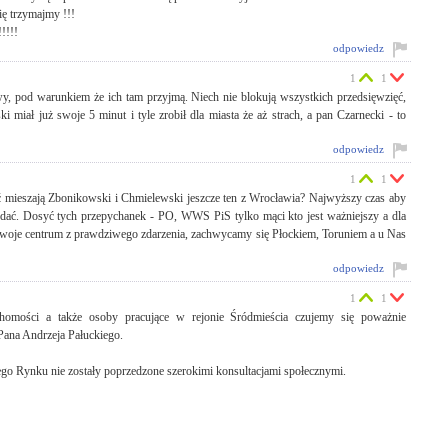
ię trzymajmy !!!
!!!
odpowiedz
1
1
y, pod warunkiem że ich tam przyjmą. Niech nie blokują wszystkich przedsięwzięć,
miał już swoje 5 minut i tyle zrobił dla miasta że aż strach, a pan Czarnecki - to
odpowiedz
1
1
ć mieszają Zbonikowski i Chmielewski jeszcze ten z Wrocławia? Najwyższy czas aby
 wydać. Dosyć tych przepychanek - PO, WWS PiS tylko mąci kto jest ważniejszy a dla
swoje centrum z prawdziwego zdarzenia, zachwycamy się Płockiem, Toruniem a u Nas
odpowiedz
1
1
chomości a także osoby pracujące w rejonie Śródmieścia czujemy się poważnie
 Pana Andrzeja Pałuckiego.
onego Rynku nie zostały poprzedzone szerokimi konsultacjami społecznymi.