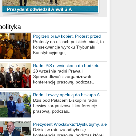
TOP 10 przechwytów Anwilu Włocławek
TOP 5 rzutów Anwilu Włocławek w BCL
Prezydent odwiedził Anwil S.A
w EBL w sezonie 2019/2020
w sezonie 2019/2020
polityka
Pogrzeb praw kobiet. Protest przed
biurem poselskim PiS
Protesty na ulicach polskich miast, to
konsekwencje wyroku Trybunału
Konstytucyjnego,..
Radni PiS o wnioskach do budżetu
miasta na 2021 rok
28 września radni Prawa i
Sprawiedliwości zorganizowali
konferencję prasową, podczas..
Radni Lewicy apelują do biskupa A.
Wiesława Meringa
Dziś pod Pałacem Biskupim radni
Lewicy zorganizowali konferencję
prasową, podczas..
Prezydent Włocławka:"Dyskutujmy, ale
nie obrażajmy się”
Dzisiaj w ratuszu odbyła się
konferencja prasowa, podczas której