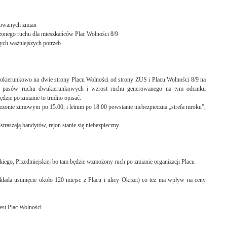
anowanych zmian
zonego ruchu dla mieszkańców Plac Wolności 8/9
ych ważniejszych potrzeb
jednokierunkowo na dwie strony Placu Wolności od strony ZUS i Placu Wolności 8/9 na
-5 pasów ruchu dwukierunkowych i wzrost ruchu generowanego na tym odcinku
ędzie po zmianie to trudno opisać.
ezonie zimowym po 15.00, i letnim po 18.00 powstanie niebezpieczna „strefa mroku”,
traszają bandytów, rejon stanie się niebezpieczny
ckiego, Przedmiejskiej bo tam będzie wzmożony ruch po zmianie organizacji Placu
kłada usunięcie około 120 miejsc z Placu i ulicy Okrzei) co też ma wpływ na ceny
est Plac Wolności