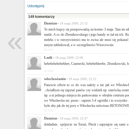
Udostępnij
149 komentarzy
Damian
• 18 maja 2009, 21:52
«
To niech kupcy się przeprowadzą na koniec 3 maja. Tam im nikt
maśle. A co do Zbonikowskiego i jego bandy to żal mi ich. Ro
meleks i w rzeczywistości mu to zwisa ale musi się pokazać
innym zablokował, a w szczególności Wzorcownie.
ID:9581
Ludź
• 18 maja 2009, 22:06
hehehehehehehhee, Czarnecki, hehehehheehe, Zbonikowski, he
ID:9582
włocławianin
• 18 maja 2009, 22:12
Panowie róbcie to co do was należy a nie jak we Włocławk
..chciałbym się zapytać panów czy widzieli np. starówkę-centr
itp. a ni jednego miejsca do parkowania w obrębie centrum pod
we Włocławku nic pusto - raptem 3-4 ogródki i to wszystko - 
było aby jak do tej pory o Włocławku mówiono BETONOWE MI
ID:9583
Damian
• 18 maja 2009, 22:47
dokładnie.. spójrzcie na Toruń, Płock i zapytajcie się sam