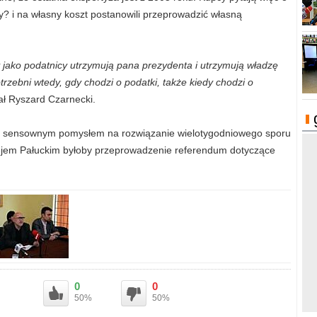
y? i na własny koszt postanowili przeprowadzić własną
jako podatnicy utrzymują pana prezydenta i utrzymują władzę
trzebni wtedy, gdy chodzi o podatki, także kiedy chodzi o
ał Ryszard Czarnecki.
ym sensownym pomysłem na rozwiązanie wielotygodniowego sporu
ejem Pałuckim byłoby przeprowadzenie referendum dotyczące
0
0
50%
50%