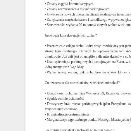
• Zmiany ciągów komunikacyjnych
• Zmiany rozmieszczenia miejsc parkingowych
• Utworzenia nowych miejsc na ulicach okalających teren pl
• Zwiększenia natężenia hałasu i szkodliwego wpływu zwięks
• Sensowności wydania 20 milionów złotych wobec wielu inn
Jakie będą konsekwencje tych zmian?
• Przeniesienie całego ruchu, który dotąd rozdzielany jest 
stronę tego ostatniego. Oznacza to wprowadzenia tam 4
dwukrotnie. Już dziś jest on uciążliwy dla mieszkańców a co b
• Usunięcie miejsc parkingowych i postojowych na Placu, w s
którą znamy już z 3-go Maja
• Wymarcie tego rejonu, brak ruchu, brak świadków, którzy ods
Co oznacza to dla mieszkańców, właścicieli mieszkań?
• Uciążliwość ruchu na Placu Wolności 8/9, Brzeskiej, Słowa
• Spadek cen nieruchomości
• Drastyczny brak miejsc parkingowych (plan Prezydenta za
Państwa nieruchomości
• Kryminalizacja centrum miasta
• Marginalizacje tego ważnego punktu Naszego Miasta jakim j
Co oferuje Prezydent i zachwala w swoim planie?