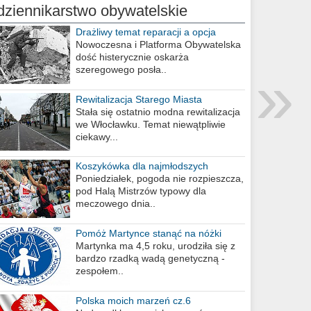
dziennikarstwo obywatelskie
Drażliwy temat reparacji a opcja
berlińska
Nowoczesna i Platforma Obywatelska
dość histerycznie oskarża
»
szeregowego posła..
Rewitalizacja Starego Miasta
Stała się ostatnio modna rewitalizacja
we Włocławku. Temat niewątpliwie
ciekawy...
Koszykówka dla najmłodszych
Poniedziałek, pogoda nie rozpieszcza,
pod Halą Mistrzów typowy dla
meczowego dnia..
Pomóż Martynce stanąć na nóżki
Martynka ma 4,5 roku, urodziła się z
bardzo rzadką wadą genetyczną -
zespołem..
Polska moich marzeń cz.6