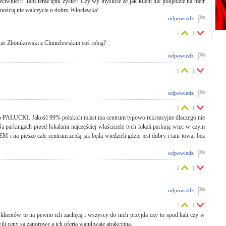
iwnie!!! Tam teraz tętni życie!! Czy wy myślicie że jak klient nie podjedzie na metr
wnością nie walczycie o dobro Włocławka!
odpowiedz
1
1
szą że Zbonikowski z Chmielewskim coś robią?
odpowiedz
1
1
odpowiedz
1
1
a co PAŁUCKI. Jakość 99% polskich miast ma centrum typowo rekreacyjne dlaczego nie
rkingach przed lokalami najczęściej właściciele tych lokali parkują więc w czym
 i na pieszo całe centrum zejdą jak będą wiedzieli gdzie jest dobry i tani towar bez
odpowiedz
1
1
odpowiedz
1
1
 klientów to na pewno ich zachęcą i wszyscy do nich przyjda czy to spod hali czy w
ili ceny są zaporowe a ich oferta wątpliwaie atrakcyjna.