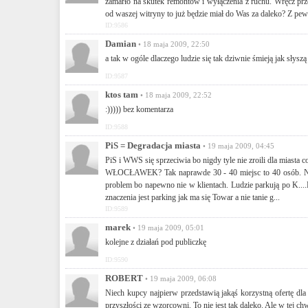
zamarło na skutek remontów i wyłączenia z ruchu. Wręcz przec
od waszej witryny to już będzie miał do Was za daleko? Z pe
ID:9586
Damian
• 18 maja 2009, 22:50
a tak w ogóle dlaczego ludzie się tak dziwnie śmieją jak sły
ID:9587
ktos tam
• 18 maja 2009, 22:52
:))))) bez komentarza
ID:9588
PiS = Degradacja miasta
• 19 maja 2009, 04:45
PiS i WWS się sprzeciwia bo nigdy tyle nie zroili dla miast
WŁOCŁAWEK? Tak naprawde 30 - 40 miejsc to 40 osób. Na pa
problem bo napewno nie w klientach. Ludzie parkują po K....EM
znaczenia jest parking jak ma się Towar a nie tanie g...
ID:9589
marek
• 19 maja 2009, 05:01
kolejne z działań pod publiczkę
ID:9590
ROBERT
• 19 maja 2009, 06:08
Niech kupcy najpierw przedstawią jakąś korzystną ofertę dla
przyszłości ze wzorcowni. To nie jest tak daleko. Ale w tej chw