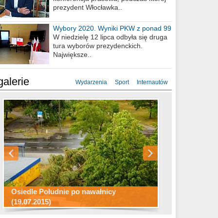
prezydent Włocławka..
Wybory 2020. Wyniki PKW z ponad 99
procent obwodów
W niedzielę 12 lipca odbyła się druga
tura wyborów prezydenckich.
Największe..
galerie
Wydarzenia
Sport
Internautów
Konkurs fotograficzny "Co to za
Miasto kładzie się do snu .
miejsca"
Ścieżka rowerowa w naszym mieście
Osiedle Południe po nawałnicy
(19.07.2015)
Wizytówka Włocławka
polowanie wigilijne 2014