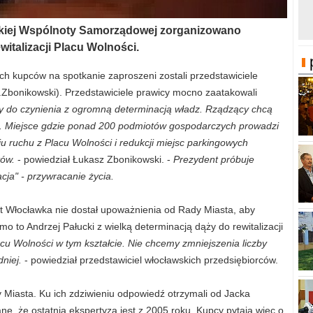
wskiej Wspólnoty Samorządowej zorganizowano
witalizacji Placu Wolności.
ch kupców na spotkanie zaproszeni zostali przedstawiciele
Ł.Zbonikowski). Przedstawiciele prawicy mocno zaatakowali
 do czynienia z ogromną determinacją władz. Rządzący chcą
ej. Miejsce gdzie ponad 200 podmiotów gospodarczych prowadzi
 ruchu z Placu Wolności i redukcji miejsc parkingowych
tów.
- powiedział Łukasz Zbonikowski. -
Prezydent próbuje
acja" - przywracanie życia.
t Włocławka nie dostał upoważnienia od Rady Miasta, aby
to Andrzej Pałucki z wielką determinacją dąży do rewitalizacji
acu Wolności w tym kształcie. Nie chcemy zmniejszenia liczby
niej.
- powiedział przedstawiciel włocławskich przedsiębiorców.
 Miasta. Ku ich zdziwieniu odpowiedź otrzymali od Jacka
ne, że ostatnia ekspertyza jest z 2005 roku. Kupcy pytają więc o