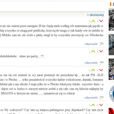
+ skomentuj
1
1
 nic nie zmieni przez następne 20 lat i będą mieli według ich mniemania jak pączki w
bią wszystko co mogą pod publiczkę, krzyczą ile mogą a i tak każdy wie że meleks to
:) Meleks sam nic nie zrobi a jakby mógł to by wszystkie inwestycje we Włocławku
odpowiedz
1
1
hehehhehehe... ubaw po pachy... !!!
odpowiedz
1
1
u ma się coś zmienić to wy zaraz pretensje do prezydenta itp .. no tak PIS -SLD
um / w Płocku ..... tylko pozazdrościć wszystko ładnie wykończone, deptaki, fontanny
obnie jak u nas uliczki 3 maja tylko że w Płocku lokal przy lokalu , turystów dużo - a
dajcie coś w końcu w naszym mieście zrobić a nie cały czas się kłócicie najlepiej by
ASTO w którym nic niema .......zastanówcie się co robicie
odpowiedz
1
1
i o co Wy walczycie!! Czy tam są miejsca parkingowe przy deptakach? Czy tam życie