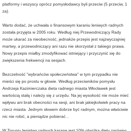
platformy i wszyscy oprócz pomysłodawcy byli przeciw (5 przeciw, 1
za).
Warto dodać, że uchwała o finansowym karaniu leniwych radnych
została przyjęta w 2005 roku. Według niej Przewodniczący Rady
może ukarać za nieobecność, jednakże przepis jest najzwyczajniej
martwy, a przewodniczący ani razu nie skorzystał z takiego prawa.
Nowy przepis miałby zmodyfikować istniejący i przyczynić się do
zwiększenia frekwencji na sesjach.
Bezczelność "wybrańców społeczeństwa" w tym przypadku nie
mieści się po prostu w głowie. Według przeciwników pomysłu
Andrzeja Kazimierczaka dieta radnego miasta Włocławek jest
wartością stałą i należy się z urzędu. Na jej wysokość nie może mieć
wpływu ani brak obecności na sesji, ani brak jakiejkolwiek pracy na
rzecz miasta. Jednym słowem dobrze być radnym, można właściwie
nic nie robić, a pieniądze pobierać...
W Toruniu lenistwo radnych karane jest 10% obniżką diety zarówno