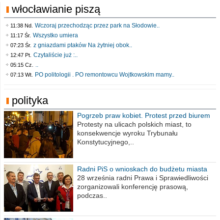
włocławianie piszą
Wczoraj przechodząc przez park na Słodowie..
11:38 Nd.
Wszystko umiera
11:17 Śr.
z gniazdami ptaków Na żytniej obok..
07:23 Śr.
Czytaliście już :..
12:47 Pt.
..
05:15 Cz.
PO politologii . PO remontowcu Wojtkowskim mamy..
07:13 Wt.
polityka
Pogrzeb praw kobiet. Protest przed biurem
poselskim PiS
Protesty na ulicach polskich miast, to
konsekwencje wyroku Trybunału
Konstytucyjnego,..
Radni PiS o wnioskach do budżetu miasta
na 2021 rok
28 września radni Prawa i Sprawiedliwości
zorganizowali konferencję prasową,
podczas..