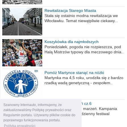
Rewitalizacja Starego Miasta
Stała się ostatnio modna rewitalizacja we
Włocławku. Temat niewątpliwie ciekawy...
Koszykówka dla najmłodszych
Poniedziałek, pogoda nie rozpieszcza, pod
Halą Mistrzów typowy dla meczowego dnia..
Pomóż Martynce stanąć na nóżki
Martynka ma 4,5 roku, urodziła się z bardzo
rzadką wadą genetyczną - zespołem..
Polska moich marzeń cz.6
Szanowny Internauto, informujemy, że
Nadszedł kres moich marzeń. Kampania
zaktualizowaliśmy Politykę prywatności oraz
wyborcza czyli niecodzienny festiwal
Regulamin portalu. Używamy plików cookie do
obietnic,..
poprawnego funkcjonowania portalu.
Polityka prywatności