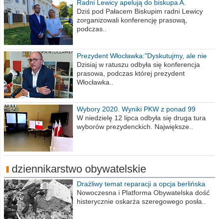
Radni Lewicy apelują do biskupa A.
Wiesława Meringa
Dziś pod Pałacem Biskupim radni Lewicy
zorganizowali konferencję prasową,
podczas..
Prezydent Włocławka:"Dyskutujmy, ale nie
obrażajmy się”
Dzisiaj w ratuszu odbyła się konferencja
prasowa, podczas której prezydent
Włocławka..
Wybory 2020. Wyniki PKW z ponad 99
procent obwodów
W niedzielę 12 lipca odbyła się druga tura
wyborów prezydenckich. Największe..
dziennikarstwo obywatelskie
Drażliwy temat reparacji a opcja berlińska
Nowoczesna i Platforma Obywatelska dość
histerycznie oskarża szeregowego posła..