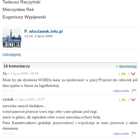
Tadeusz Raczyński
Mieczysław Rek
Eugeniusz Wypijewski
P. wloclawek.info.pl
14:16, 2 lipca 2009
Udostępnij
19 komentarzy
+ skomentuj
Ja
• 2 lipca 2009, 18:06
1
1
Może by tak dyrektora WORDu karac za nieobecność w pracy?Przecież ten człowiek pól
dnia spędza w biurze na Jagiellońskiej.
odpowiedz
ID:11431
rysiek
• 2 lipca 2009, 19:07
1
1
nazwiska samych biedakow...
wstyd panowie,jestescie warci tego zeby wam splunac pod nogi...
macie to gdzies, ale zapisalem sobie wasze nazwiska,wybory bedą.
Panu Kazmierczakowi gratuluje przyzwoitosci i wspolczuje ze musi pracowac z takim
elementem
odpowiedz
ID:11432