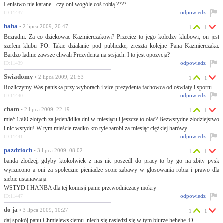
Lenistwo nie karane - czy oni wogóle coś robią ????
odpowiedz
ID:11437
haha
• 2 lipca 2009, 20:47
1
1
Bezradni. Za co dziekowac Kazmierczakowi? Przeciez to jego koledzy klubowi, on jest
szefem klubu PO. Takie dzialanie pod publiczke, zreszta kolejne Pana Kazmierczaka.
Bardzo ladnie zawsze chwali Prezydenta na sesjach. I to jest opozycja?
odpowiedz
ID:11439
Świadomy
• 2 lipca 2009, 21:53
1
1
Rozliczymy Was paniska przy wyborach i vice-prezydenta fachowca od oświaty i sportu.
odpowiedz
ID:11440
cham
• 2 lipca 2009, 22:19
1
1
mieć 1500 złotych za jeden/kilka dni w miesiącu i jeszcze to olać? Bezwstydne złodziejstwo
i nic wstydu! W tym mieście rzadko kto tyle zarobi za miesiąc ciężkiej harówy.
odpowiedz
ID:11441
pazdzioch
• 3 lipca 2009, 08:02
1
1
banda zlodzej, gdyby ktokolwiek z nas nie poszedl do pracy to by go na zbity pysk
wyrzucono a oni za spoleczne pieniadze sobie zabawy w glosowania robia i prawo dla
siebie ustanawiaja
WSTYD I HANBA dla tej komisji panie przewodniczacy mokry
odpowiedz
ID:11447
do ja
• 3 lipca 2009, 10:27
1
1
daj spokój panu Chmielewskiemu. niech się nasiedzi się w tym biurze hehehe :D