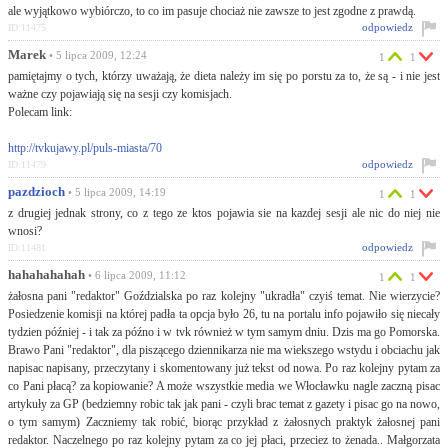
ale wyjątkowo wybiórczo, to co im pasuje chociaż nie zawsze to jest zgodne z prawdą.
odpowiedz
ID:11475
Marek
• 5 lipca 2009, 12:24
1
1
pamiętajmy o tych, którzy uważają, że dieta należy im się po porstu za to, że są - i nie jest
ważne czy pojawiają się na sesji czy komisjach.
Polecam link:
http://tvkujawy.pl/puls-miasta/70
odpowiedz
ID:11479
pazdzioch
• 5 lipca 2009, 14:19
1
1
z drugiej jednak strony, co z tego ze ktos pojawia sie na kazdej sesji ale nic do niej nie
wnosi?
odpowiedz
ID:11481
hahahahahah
• 6 lipca 2009, 11:12
1
1
żałosna pani "redaktor" Goździalska po raz kolejny "ukradła" czyiś temat. Nie wierzycie?
Posiedzenie komisji na której padła ta opcja było 26, tu na portalu info pojawiło się niecały
tydzien później - i tak za późno i w tvk również w tym samym dniu. Dzis ma go Pomorska.
Brawo Pani "redaktor", dla piszącego dziennikarza nie ma wiekszego wstydu i obciachu jak
napisac napisany, przeczytany i skomentowany już tekst od nowa. Po raz kolejny pytam za
co Pani płacą? za kopiowanie? A może wszystkie media we Włocławku nagle zaczną pisac
artykuły za GP (bedziemny robic tak jak pani - czyli brac temat z gazety i pisac go na nowo,
o tym samym) Zaczniemy tak robić, biorąc przykład z żałosnych praktyk żałosnej pani
redaktor. Naczelnego po raz kolejny pytam za co jej płaci, przeciez to żenada.. Małgorzata