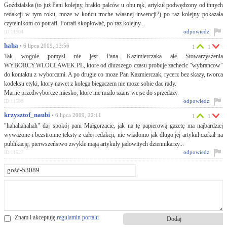
Goździalska (to już Pani kolejny, brakło palców u obu rąk, artykuł podwędzony od innych
redakcji w tym roku, moze w końcu troche własnej inwencji?) po raz kolejny pokazała
czytelnikom co potrafi. Potrafi skopiować, po raz kolejny...
odpowiedz
ID:11504
haha
• 6 lipca 2009, 13:56
1
1
Tak wogole pomysl nie jest Pana Kazimierczaka ale Stowarzyszenia
WYBORCY.WLOCLAWEK.PL, ktore od dluzszego czasu probuje zachecic "wybrancow"
do kontaktu z wyborcami. A po drugie co moze Pan Kazmierczak, rycerz bez skazy, tworca
kodeksu etyki, ktory nawet z kolega biegaczem nie moze sobie dac rady.
Marne przedwyborcze miesko, ktore nie mialo szans wejsc do sprzedazy.
odpowiedz
ID:11508
krzysztof_naubi
• 6 lipca 2009, 22:11
1
1
"hahahahahah" daj spokój pani Małgorzacie, jak na tę papierową gazetę ma najbardziej
wyważone i bezstronne teksty z całej redakcji, nie wiadomo jak długo jej artykuł czekał na
publikację, pierwszeństwo zwykle mają artykuły jadowitych dziennikarzy...
odpowiedz
ID:11527
Znam i akceptuję
regulamin portalu