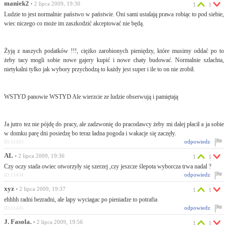
maniek2
• 2 lipca 2009, 19:30
1
1
Ludzie to jest normalnie państwo w państwie. Oni sami ustalają prawa robiąc to pod siebie,
wiec niczego co może im zaszkodzić akceptować nie będą.
Żyją z naszych podatków !!!, ciężko zarobionych pieniędzy, które musimy oddać po to
żeby tacy mogli sobie nowe gajery kupić i nowe chaty budować. Normalnie szlachta,
nietykalni tylko jak wybory przychodzą to każdy jest super i ile to on nie zrobił.
WSTYD panowie WSTYD Ale wierzcie ze ludzie obserwują i pamiętają
Ja jutro tez nie pójdę do pracy, ale zadzwonię do pracodawcy żeby mi dalej płacił a ja sobie
w domku parę dni posiedzę bo teraz ładna pogoda i wakacje się zaczęły.
odpowiedz
ID:11433
AL
• 2 lipca 2009, 19:36
1
1
Czy oczy stada owiec otworzyły się szerzej ,czy jeszcze ślepota wyborcza trwa nadal ?
odpowiedz
ID:11434
xyz
• 2 lipca 2009, 19:37
1
1
ehhhh radni bezradni, ale lapy wyciagac po pieniadze to potrafia
odpowiedz
ID:11435
J. Fasola.
• 2 lipca 2009, 19:56
1
1