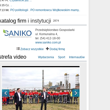
Czytaliście już :..
2:47 Pt.
..
5:15 Cz.
PO politologii . PO remontowcu Wojtkowskim mamy..
7:13 Wt.
katalog firm
i instytucji
2874
Przedsiębiorstwo Gospodarki
ul. Komunalna 4,
tel. (54) 412-18-00
www.saniko.com.pl
Zobacz wszystkie
Dodaj firmę
strefa video
Wydarzenia
Sport
Internautów
sixf33t .Last Year DRONE FOOTAGE
XXIII Sesja Rady Miasta Włocławek VIII
Ni To Ponk - W oczach mamy strach
Włocławek
kadencji w dniu 09.06.2020 r.