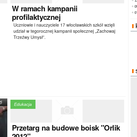
1
W
ramach kampanii
0
0
profilaktycznej
Uczniowie i nauczyciele 17 włocławskich szkół wzięli
udział w tegorocznej kampanii społecznej „Zachowaj
Trzeźwy Umysł”.
5
Edukacja
Przetarg
na budowe boisk "Orlik
2012"