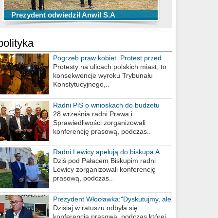
TOP 10 przechwytów Anwilu Włocławek
TOP 5 rzutów Anwilu Włocławek w BCL
Prezydent odwiedził Anwil S.A
w EBL w sezonie 2019/2020
w sezonie 2019/2020
polityka
Pogrzeb praw kobiet. Protest przed
biurem poselskim PiS
Protesty na ulicach polskich miast, to
konsekwencje wyroku Trybunału
Konstytucyjnego,..
Radni PiS o wnioskach do budżetu
miasta na 2021 rok
28 września radni Prawa i
Sprawiedliwości zorganizowali
konferencję prasową, podczas..
Radni Lewicy apelują do biskupa A.
Wiesława Meringa
Dziś pod Pałacem Biskupim radni
Lewicy zorganizowali konferencję
prasową, podczas..
Prezydent Włocławka:"Dyskutujmy, ale
nie obrażajmy się”
Dzisiaj w ratuszu odbyła się
konferencja prasowa, podczas której