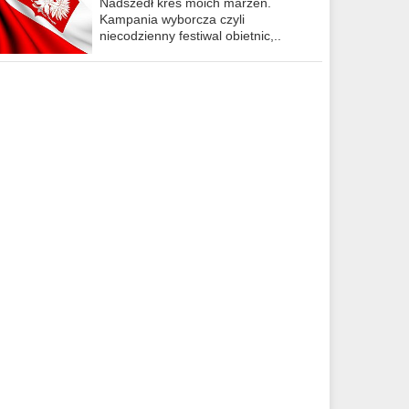
Nadszedł kres moich marzeń.
Kampania wyborcza czyli
niecodzienny festiwal obietnic,..