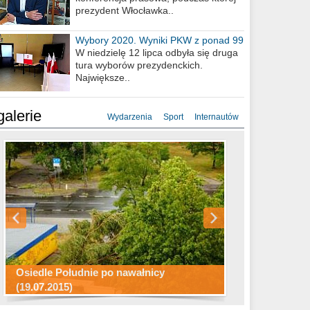
prezydent Włocławka..
Wybory 2020. Wyniki PKW z ponad 99
procent obwodów
W niedzielę 12 lipca odbyła się druga
tura wyborów prezydenckich.
Największe..
galerie
Wydarzenia
Sport
Internautów
Konkurs fotograficzny "Co to za
Miasto kładzie się do snu .
miejsca"
Ścieżka rowerowa w naszym mieście
Osiedle Południe po nawałnicy
(19.07.2015)
Wizytówka Włocławka
polowanie wigilijne 2014