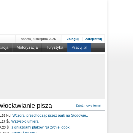
sobota,
8 sierpnia 2026
Zaloguj
Zarejestruj
kacja
Motoryzacja
Turystyka
Pracuj.pl
włocławianie piszą
Załóż nowy temat
Wczoraj przechodząc przez park na Słodowie..
1:38 Nd.
Wszystko umiera
1:17 Śr.
z gniazdami ptaków Na żytniej obok..
7:23 Śr.