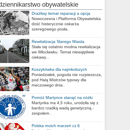
dziennikarstwo obywatelskie
Drażliwy temat reparacji a opcja
berlińska
Nowoczesna i Platforma Obywatelska
dość histerycznie oskarża
szeregowego posła..
Rewitalizacja Starego Miasta
Stała się ostatnio modna rewitalizacja
we Włocławku. Temat niewątpliwie
ciekawy...
Koszykówka dla najmłodszych
Poniedziałek, pogoda nie rozpieszcza,
pod Halą Mistrzów typowy dla
meczowego dnia..
Pomóż Martynce stanąć na nóżki
Martynka ma 4,5 roku, urodziła się z
bardzo rzadką wadą genetyczną -
zespołem..
Polska moich marzeń cz.6