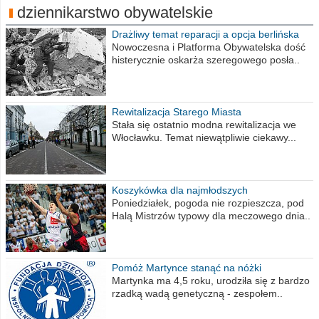
dziennikarstwo obywatelskie
Drażliwy temat reparacji a opcja berlińska
Nowoczesna i Platforma Obywatelska dość
histerycznie oskarża szeregowego posła..
Rewitalizacja Starego Miasta
Stała się ostatnio modna rewitalizacja we
Włocławku. Temat niewątpliwie ciekawy...
Koszykówka dla najmłodszych
Poniedziałek, pogoda nie rozpieszcza, pod
Halą Mistrzów typowy dla meczowego dnia..
Pomóż Martynce stanąć na nóżki
Martynka ma 4,5 roku, urodziła się z bardzo
rzadką wadą genetyczną - zespołem..