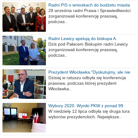
Radni PiS o wnioskach do budżetu miasta
na 2021 rok
28 września radni Prawa i Sprawiedliwości
zorganizowali konferencję prasową,
podczas..
Radni Lewicy apelują do biskupa A.
Wiesława Meringa
Dziś pod Pałacem Biskupim radni Lewicy
zorganizowali konferencję prasową,
podczas..
Prezydent Włocławka:"Dyskutujmy, ale nie
obrażajmy się”
Dzisiaj w ratuszu odbyła się konferencja
prasowa, podczas której prezydent
Włocławka..
Wybory 2020. Wyniki PKW z ponad 99
procent obwodów
W niedzielę 12 lipca odbyła się druga tura
wyborów prezydenckich. Największe..