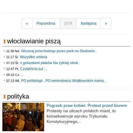
«
Poprzednia
1079
Następna
»
włocławianie piszą
Wczoraj przechodząc przez park na Słodowie..
11:38 Nd.
Wszystko umiera
11:17 Śr.
z gniazdami ptaków Na żytniej obok..
07:23 Śr.
Czytaliście już :..
12:47 Pt.
..
05:15 Cz.
PO politologii . PO remontowcu Wojtkowskim mamy..
07:13 Wt.
polityka
Pogrzeb praw kobiet. Protest przed biurem
poselskim PiS
Protesty na ulicach polskich miast, to
konsekwencje wyroku Trybunału
Konstytucyjnego,..