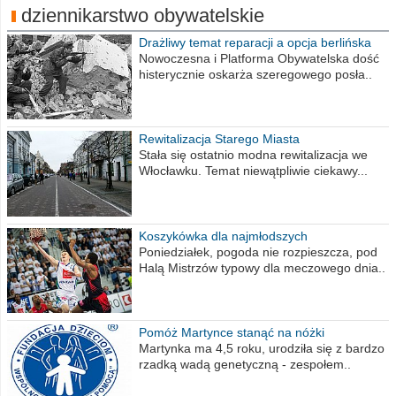
dziennikarstwo obywatelskie
Drażliwy temat reparacji a opcja berlińska
Nowoczesna i Platforma Obywatelska dość
histerycznie oskarża szeregowego posła..
Rewitalizacja Starego Miasta
Stała się ostatnio modna rewitalizacja we
Włocławku. Temat niewątpliwie ciekawy...
Koszykówka dla najmłodszych
Poniedziałek, pogoda nie rozpieszcza, pod
Halą Mistrzów typowy dla meczowego dnia..
Pomóż Martynce stanąć na nóżki
Martynka ma 4,5 roku, urodziła się z bardzo
rzadką wadą genetyczną - zespołem..