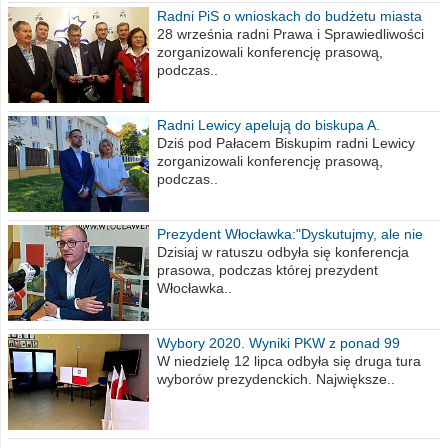
Radni PiS o wnioskach do budżetu miasta
na 2021 rok
28 września radni Prawa i Sprawiedliwości
zorganizowali konferencję prasową,
podczas..
Radni Lewicy apelują do biskupa A.
Wiesława Meringa
Dziś pod Pałacem Biskupim radni Lewicy
zorganizowali konferencję prasową,
podczas..
Prezydent Włocławka:"Dyskutujmy, ale nie
obrażajmy się”
Dzisiaj w ratuszu odbyła się konferencja
prasowa, podczas której prezydent
Włocławka..
Wybory 2020. Wyniki PKW z ponad 99
procent obwodów
W niedzielę 12 lipca odbyła się druga tura
wyborów prezydenckich. Największe..