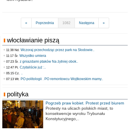
«
Poprzednia
1082
Następna
»
włocławianie piszą
Wczoraj przechodząc przez park na Słodowie..
11:38 Nd.
Wszystko umiera
11:17 Śr.
z gniazdami ptaków Na żytniej obok..
07:23 Śr.
Czytaliście już :..
12:47 Pt.
..
05:15 Cz.
PO politologii . PO remontowcu Wojtkowskim mamy..
07:13 Wt.
polityka
Pogrzeb praw kobiet. Protest przed biurem
poselskim PiS
Protesty na ulicach polskich miast, to
konsekwencje wyroku Trybunału
Konstytucyjnego,..