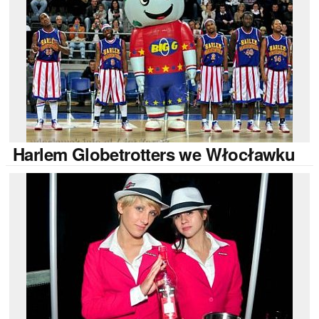
Harlem
Globetrotters we Włocławku