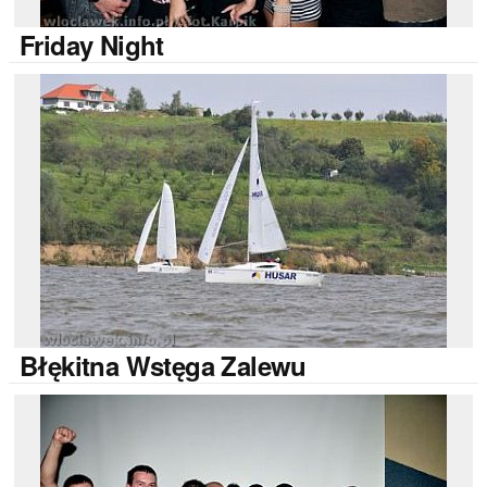
Friday
Night
Błękitna
Wstęga Zalewu