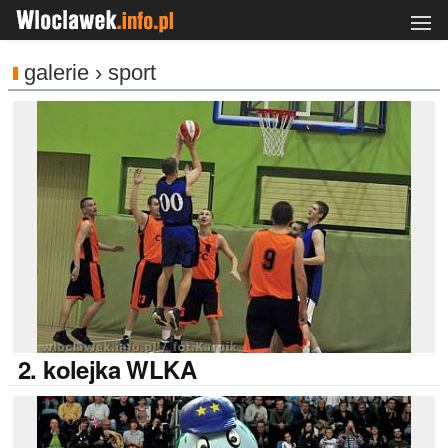
galerie › sport
2.
kolejka WLKA