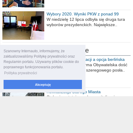
Wybory 2020. Wyniki PKW z ponad 99
procent obwodów
W niedzielę 12 lipca odbyła się druga tura
wyborów prezydenckich. Największe..
dziennikarstwo obywatelskie
Szanowny Internauto, informujemy, że
zaktualizowaliśmy Politykę prywatności oraz
Drażliwy temat reparacji a opcja berlińska
Regulamin portalu. Używamy plików cookie do
Nowoczesna i Platforma Obywatelska dość
poprawnego funkcjonowania portalu.
histerycznie oskarża szeregowego posła..
Polityka prywatności
Akceptuję
Rewitalizacja Starego Miasta
Stała się ostatnio modna rewitalizacja we
Włocławku. Temat niewątpliwie ciekawy...
Koszykówka dla najmłodszych
Poniedziałek, pogoda nie rozpieszcza, pod