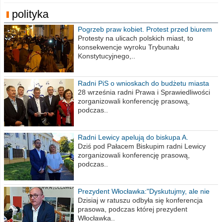
polityka
Pogrzeb praw kobiet. Protest przed biurem
poselskim PiS
Protesty na ulicach polskich miast, to
konsekwencje wyroku Trybunału
Konstytucyjnego,..
Radni PiS o wnioskach do budżetu miasta
na 2021 rok
28 września radni Prawa i Sprawiedliwości
zorganizowali konferencję prasową,
podczas..
Radni Lewicy apelują do biskupa A.
Wiesława Meringa
Dziś pod Pałacem Biskupim radni Lewicy
zorganizowali konferencję prasową,
podczas..
Prezydent Włocławka:"Dyskutujmy, ale nie
obrażajmy się”
Dzisiaj w ratuszu odbyła się konferencja
prasowa, podczas której prezydent
Włocławka..