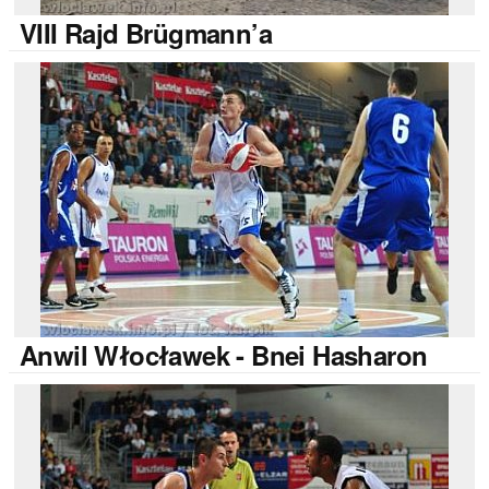
VIII
Rajd Brügmann’a
Anwil
Włocławek - Bnei Hasharon