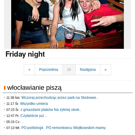
Friday
night
«
Poprzednia
16
Następna
»
włocławianie piszą
Wczoraj przechodząc przez park na Słodowie..
11:38 Nd.
Wszystko umiera
11:17 Śr.
z gniazdami ptaków Na żytniej obok..
07:23 Śr.
Czytaliście już :..
12:47 Pt.
..
05:15 Cz.
PO politologii . PO remontowcu Wojtkowskim mamy..
07:13 Wt.