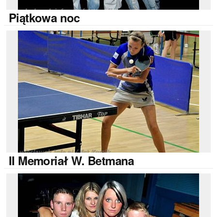
Piątkowa
noc
II
Memoriał W. Betmana