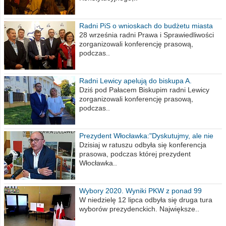
Radni PiS o wnioskach do budżetu miasta
na 2021 rok
28 września radni Prawa i Sprawiedliwości
zorganizowali konferencję prasową,
podczas..
Radni Lewicy apelują do biskupa A.
Wiesława Meringa
Dziś pod Pałacem Biskupim radni Lewicy
zorganizowali konferencję prasową,
podczas..
Prezydent Włocławka:"Dyskutujmy, ale nie
obrażajmy się”
Dzisiaj w ratuszu odbyła się konferencja
prasowa, podczas której prezydent
Włocławka..
Wybory 2020. Wyniki PKW z ponad 99
procent obwodów
W niedzielę 12 lipca odbyła się druga tura
wyborów prezydenckich. Największe..