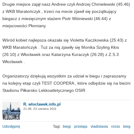
Drugie miejsce zajął nasz Andrew czyli Andrzej Chmielewski (45:46)
z WKB Maratończyk , trzeci na mecie zjawił się początkujący
biegacz z miesięcznym stażem Piotr Wiśniewski (46:44) z
miejscowości Płomiany.
Wśród kobiet najlepsza okazała się Violetta Kaczkowska (25:43) z
WKB Maratończyk . Tuż za nią zjawiły się Monika Szyling Kłos
(26:10) z Włocławek oraz Katarzyna Kuraczyk (26:28) z Z.S.3
Włocławek .
Organizatorzy dziękują wszystkim za udział w biegu i zapraszamy
na kolejny etap czyli TEST COOPERA , które odbędzie się na bieżni
Stadionu Piłkarsko Lekkoatletycznego OSIR.
R. wloclawek.info.pl
21:38, 23 czerwca 2011
Udostępnij
Tagi:
biegi
przełaja
vladislavia
cross
bieg