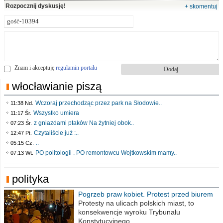
Rozpocznij dyskusję!
+ skomentuj
Znam i akceptuję
regulamin portalu
włocławianie piszą
Wczoraj przechodząc przez park na Słodowie..
11:38 Nd.
Wszystko umiera
11:17 Śr.
z gniazdami ptaków Na żytniej obok..
07:23 Śr.
Czytaliście już :..
12:47 Pt.
..
05:15 Cz.
PO politologii . PO remontowcu Wojtkowskim mamy..
07:13 Wt.
polityka
Pogrzeb praw kobiet. Protest przed biurem
poselskim PiS
Protesty na ulicach polskich miast, to
konsekwencje wyroku Trybunału
Konstytucyjnego,..