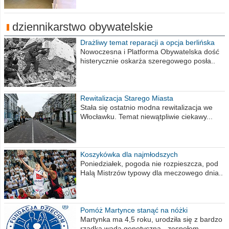
dziennikarstwo obywatelskie
Drażliwy temat reparacji a opcja berlińska
Nowoczesna i Platforma Obywatelska dość
histerycznie oskarża szeregowego posła..
Rewitalizacja Starego Miasta
Stała się ostatnio modna rewitalizacja we
Włocławku. Temat niewątpliwie ciekawy...
Koszykówka dla najmłodszych
Poniedziałek, pogoda nie rozpieszcza, pod
Halą Mistrzów typowy dla meczowego dnia..
Pomóż Martynce stanąć na nóżki
Martynka ma 4,5 roku, urodziła się z bardzo
rzadką wadą genetyczną - zespołem..