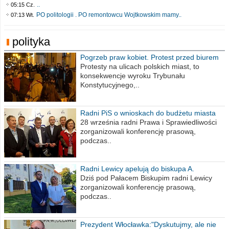
..
05:15 Cz.
PO politologii . PO remontowcu Wojtkowskim mamy..
07:13 Wt.
polityka
Pogrzeb praw kobiet. Protest przed biurem
poselskim PiS
Protesty na ulicach polskich miast, to
konsekwencje wyroku Trybunału
Konstytucyjnego,..
Radni PiS o wnioskach do budżetu miasta
na 2021 rok
28 września radni Prawa i Sprawiedliwości
zorganizowali konferencję prasową,
podczas..
Radni Lewicy apelują do biskupa A.
Wiesława Meringa
Dziś pod Pałacem Biskupim radni Lewicy
zorganizowali konferencję prasową,
podczas..
Prezydent Włocławka:"Dyskutujmy, ale nie