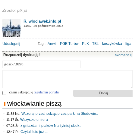
Źródło: plk.pl
R. wloclawek.info.pl
14:42, 25 października 2015
Udostępnij
Tagi:
Anwil
PGE Turów
PLK
TBL
koszykówka
liga
Rozpocznij dyskusję!
+ skomentuj
Znam i akceptuję
regulamin portalu
włocławianie piszą
Wczoraj przechodząc przez park na Słodowie..
11:38 Nd.
Wszystko umiera
11:17 Śr.
z gniazdami ptaków Na żytniej obok..
07:23 Śr.
Czytaliście już :..
12:47 Pt.