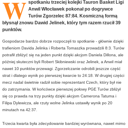
W
spotkaniu trzeciej kolejki Tauron Basket Ligi
Anwil Włocławek pokonał po dogrywce
Turów Zgorzelec 87:84. Kosmiczną formą
błysnął znowu Dawid Jelinek, który tym razem rzucił 39
punktów.
Gospodarze bardzo dobrze rozpoczęli to spotkanie - głównie dzięki
trafieniom Davida Jelinka i Roberta Tomaszka prowadzili 8:3. Turów
potrafił zbliżyć się na jeden punkt dzięki akcjom Daniela Dillona, ale
później skuteczni byli Robert Skibniewski oraz Jelinek, a Anwil miał
nawet 10 punktów przewagi. Zgorzelczanie odrobili jeszcze część
strat i dlatego wynik po pierwszej kwarcie to 24:18. W drugiej części
mecz nadal świetnie radził sobie reprezentant Czech, który był nie
do zatrzymania. W końcówce pierwszej połowy PGE Turów zbliżył
się co prawda na trzy punkty dzięki akcjom Camerona Tatuma i
Filipa Dylewicza, ale rzuty wolne Jelinka ustawiły wynik po 20
minutach na 42:37.
Trzecia kwarta była zdecydowanie bardziej wyrównana, nawet mimo