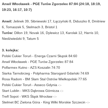
Anwil Włocławek - PGE Turów Zgorzelec 87:84 (24:18, 18:19,
19:23, 16:17, 10:7)
Anwil:
Jelinek 39, Sibniewski 17, Łączyński 8, Diduszko 8, Dmitriew
6, Tomaszek 5, Stelmach 3, Bristol 1
Turów:
Dillon 19, Novak 16, Dylewicz 13, Karolak 12, Harris 10,
Niedźwiedzki 9, Tatum 5
3. kolejka:
Polski Cukier Toruń - Energa Czarni Słupsk 84:60
Anwil Włocławek - PGE Turów Zgorzelec 87:84
Polfarmex Kutno - AZS Koszalin 74:70
Siarka Tarnobrzeg - Polpharma Starogard Gdański 74:69
Rosa Radom - BM Slam Stal Ostrów Wielkopolski 77:65
Polski Cukier Toruń - Asseco Gdynia -:-
Start Lublin - MKS Dąbrowa Górnicza -:-
Trefl Sopot - WKS Śląsk Wrocław -:-
Stelmet BC Zielona Góra - King Wilki Morskie Szczecin -:-