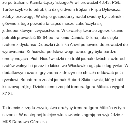
że po trafieniu Kamila Łączyńskiego Anwil prowadził 48:43. PGE
Turów szybko to odrobił, a dzięki dwóm trójkom Filipa Dylewicza
zdobył przewagę. W ekipie gospodarzy nadal świetny był Jelinek i
głównie z tego powodu ta część meczu zakończyła się
jednopunktowym zwycięstwem. W czwartej kwarcie zgorzelczanie
potrafili prowadzić 69:64 po trafieniu Daniela Dillona, ale dzięki
rzutom z dystansu Diduszki i Jelinka Anwil ponownie doprowadził do
wyrównania. Końcówka podstawowego czasu gry była bardzo
emocjonująca. Piotr Niedźwiedzki nie trafił jednak dwóch z czterech
rzutów wolnych i przez to kibice we Włocławku oglądali dogrywkę. W
dodatkowym czasie gry żadna z drużyn nie chciała oddawać pola
rywalowi. Bohaterem został jednak Robert Skibniewski, który trafił
kluczową trójkę. Dzięki niemu zespół trenera Igora Milicicia wygrał
87:84.
To trzecie z rzędu zwycięstwo drużyny trenera Igora Milicića w tym
sezonie. W następnej kolejce włocławianie zagrają na wyjeździe z
MKS Dąbrowa Górnicza.