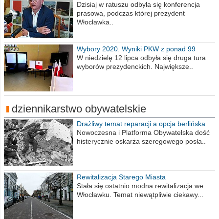
obrażajmy się”
Dzisiaj w ratuszu odbyła się konferencja
prasowa, podczas której prezydent
Włocławka..
Wybory 2020. Wyniki PKW z ponad 99
procent obwodów
W niedzielę 12 lipca odbyła się druga tura
wyborów prezydenckich. Największe..
dziennikarstwo obywatelskie
Drażliwy temat reparacji a opcja berlińska
Nowoczesna i Platforma Obywatelska dość
histerycznie oskarża szeregowego posła..
Rewitalizacja Starego Miasta
Stała się ostatnio modna rewitalizacja we
Włocławku. Temat niewątpliwie ciekawy...