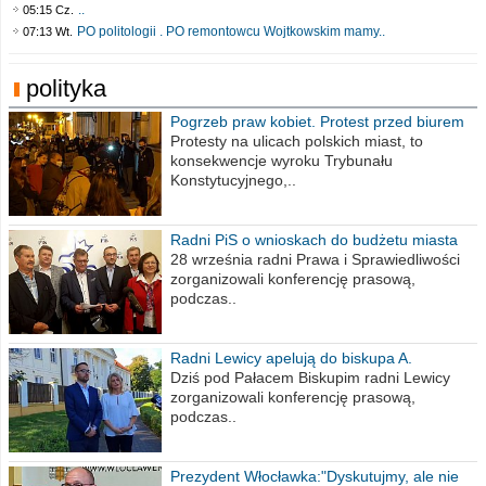
..
05:15 Cz.
PO politologii . PO remontowcu Wojtkowskim mamy..
07:13 Wt.
polityka
Pogrzeb praw kobiet. Protest przed biurem
poselskim PiS
Protesty na ulicach polskich miast, to
konsekwencje wyroku Trybunału
Konstytucyjnego,..
Radni PiS o wnioskach do budżetu miasta
na 2021 rok
28 września radni Prawa i Sprawiedliwości
zorganizowali konferencję prasową,
podczas..
Radni Lewicy apelują do biskupa A.
Wiesława Meringa
Dziś pod Pałacem Biskupim radni Lewicy
zorganizowali konferencję prasową,
podczas..
Prezydent Włocławka:"Dyskutujmy, ale nie