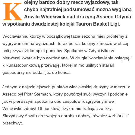
K
olejny bardzo dobry mecz wyjazdowy, tak
chyba najtrafniej podsumować można wygraną
Anwilu Włocławek nad drużyną Asseco Gdynia
w spotkaniu dwudziestej kolejki Tauron Basket Ligi.
Włocławianie, którzy w początkowej fazie sezonu mieli problemy z
wygrywaniem na wyjazdach, teraz po raz kolejny z meczu w obcej
hali przywieźli komplet punktów. Spotkanie w Gdyni tylko w
pierwszej kwarcie było wyrównane. W drugiej włocławianie osiągnęli
kilkunastopunktową przewagę, której mimo usilnych starań
gospodarzy nie oddali już do końca.
Jednym z najjaśniejszych punktów włocławskiej drużyny w meczu z
Asseco był Piotr Stemach, który powtórzył swój wyczyn i podobnie
jak w pierwszym spotkaniu obu zespołów rozgrywanym we
Włocławku zdobył 16 punktów, trzykrotnie trafiając za trzy.
Skrzydłowy Anwilu do swojego dorobku dołożył również 4 zbiórki i 1
przechwyt.