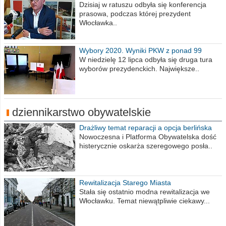
obrażajmy się”
Dzisiaj w ratuszu odbyła się konferencja
prasowa, podczas której prezydent
Włocławka..
Wybory 2020. Wyniki PKW z ponad 99
procent obwodów
W niedzielę 12 lipca odbyła się druga tura
wyborów prezydenckich. Największe..
dziennikarstwo obywatelskie
Drażliwy temat reparacji a opcja berlińska
Nowoczesna i Platforma Obywatelska dość
histerycznie oskarża szeregowego posła..
Rewitalizacja Starego Miasta
Stała się ostatnio modna rewitalizacja we
Włocławku. Temat niewątpliwie ciekawy...