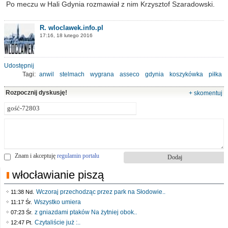
Po meczu w Hali Gdynia rozmawiał z nim Krzysztof Szaradowski.
R. wloclawek.info.pl
17:16, 18 lutego 2016
Udostępnij
Tagi:
anwil
stelmach
wygrana
asseco
gdynia
koszykówka
piłka
Rozpocznij dyskusję!
+ skomentuj
Znam i akceptuję
regulamin portalu
włocławianie piszą
Wczoraj przechodząc przez park na Słodowie..
11:38 Nd.
Wszystko umiera
11:17 Śr.
z gniazdami ptaków Na żytniej obok..
07:23 Śr.
Czytaliście już :..
12:47 Pt.