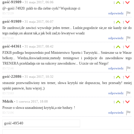
gość-91909
• 31 maja 2017, 06:06
1
1
@~gość-74920: pzkb to dla ciebie cyrk? Wspolczuje ci
odpowiedz
ID:72139
gość-91909
• 31 maja 2017, 06:07
1
1
Ile zazdrosci,ile zawisci wywoluje jeden trener... Ludzie,pogodzcie sie,ze nie kazdy sie do
tego.nadaje,on akurat tak,a jak boli zad,to lewatywe wsadz
odpowiedz
ID:72140
gość-44361
• 31 maja 2017, 08:42
1
1
PZKB podlega bezposrednio pod Ministerstwo Sportu i Turystyki... Smieszne sa te Wasze
belkoty... Wiedza,doswiadczenie,metody treningowe i podejscie do zawodnikow tego
TRENERA przekladaja sie na sukcesy zawodnikow... Uczcie sie od Niego!
odpowiedz
ID:72146
gość-22086
• 31 maja 2017, 10:32
1
1
strasznie przewrażliwiony ten trener, słowa krytyki nie dopuszcza, bez przesady! mniej
spinki panowie, luzu więcej ;)
odpowiedz
ID:72163
Mdzik
• 1 czerwca 2017, 18:08
1
1
Prosze o slowa uzasadnionej krytyki,a nie bzdury. !
odpowiedz
ID:72196