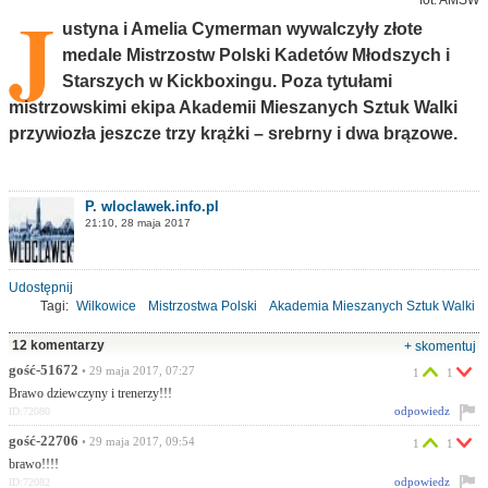
J
ustyna i Amelia Cymerman wywalczyły złote
medale Mistrzostw Polski Kadetów Młodszych i
Starszych w Kickboxingu. Poza tytułami
mistrzowskimi ekipa Akademii Mieszanych Sztuk Walki
przywiozła jeszcze trzy krążki – srebrny i dwa brązowe.
P. wloclawek.info.pl
21:10, 28 maja 2017
Udostępnij
Tagi:
Wilkowice
Mistrzostwa Polski
Akademia Mieszanych Sztuk Walki
kickboxing
12 komentarzy
+ skomentuj
gość-51672
• 29 maja 2017, 07:27
1
1
Brawo dziewczyny i trenerzy!!!
odpowiedz
ID:72080
gość-22706
• 29 maja 2017, 09:54
1
1
brawo!!!!
odpowiedz
ID:72082