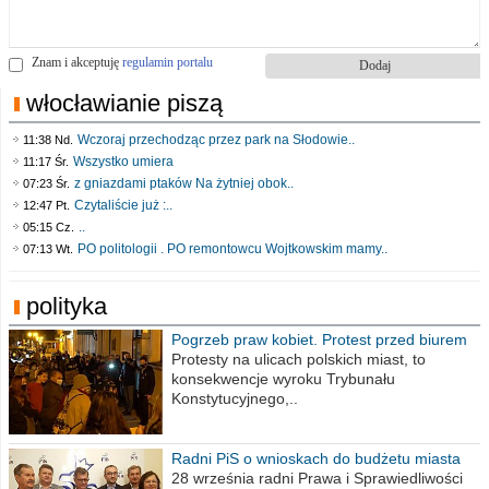
Znam i akceptuję
regulamin portalu
włocławianie piszą
Wczoraj przechodząc przez park na Słodowie..
11:38 Nd.
Wszystko umiera
11:17 Śr.
z gniazdami ptaków Na żytniej obok..
07:23 Śr.
Czytaliście już :..
12:47 Pt.
..
05:15 Cz.
PO politologii . PO remontowcu Wojtkowskim mamy..
07:13 Wt.
polityka
Pogrzeb praw kobiet. Protest przed biurem
poselskim PiS
Protesty na ulicach polskich miast, to
konsekwencje wyroku Trybunału
Konstytucyjnego,..
Radni PiS o wnioskach do budżetu miasta
na 2021 rok
28 września radni Prawa i Sprawiedliwości