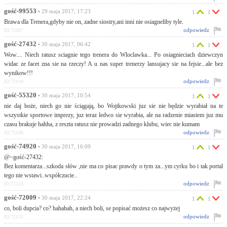
gość-99553
• 29 maja 2017, 17:23
1
1
Brawa dla Trenera,gdyby nie on, zadne siostry,ani inni nie osiagneliby tyle.
odpowiedz
ID:72097
gość-27432
• 30 maja 2017, 06:42
1
1
Wow.... Niech ratusz sciagnie tego trenera do Wloclawka... Po osiagnieciach dziewczyn
widac ze facet zna sie na rzeczy! A u nas super trenerzy lansujacy sie na fejsie...ale bez
wynikow!!!
odpowiedz
ID:72104
gość-55320
• 30 maja 2017, 10:54
1
1
nie daj boże, niech go nie ściągają, bo Wojtkowski juz sie nie będzie wyrabiał na te
wszystkie sportowe imprezy, juz teraz ledwo sie wyrabia, ale na radzenie miastem juz mu
czasu brakuje hahha, z reszta ratusz nie prowadzi zadnego klubu, wiec nie kumam
odpowiedz
ID:72108
gość-74920
• 30 maja 2017, 16:09
1
1
@~gość-27432:
Bez komentarza...szkoda słów ,nie ma co pisac prawdy o tym za...ym cyrku bo i tak portal
tego nie wstawi..współczucie..
odpowiedz
ID:72118
gość-72009
• 30 maja 2017, 22:24
1
1
co, boli dupcia? co? hahahah, a niech boli, se popisać możesz co najwyżej
odpowiedz
ID:72131