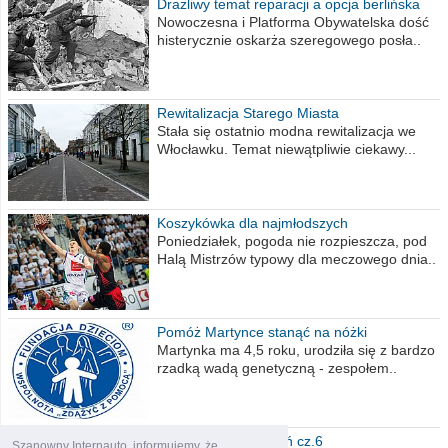
Drażliwy temat reparacji a opcja berlińska
Nowoczesna i Platforma Obywatelska dość
histerycznie oskarża szeregowego posła..
Rewitalizacja Starego Miasta
Stała się ostatnio modna rewitalizacja we
Włocławku. Temat niewątpliwie ciekawy...
Koszykówka dla najmłodszych
Poniedziałek, pogoda nie rozpieszcza, pod
Halą Mistrzów typowy dla meczowego dnia..
Pomóż Martynce stanąć na nóżki
Martynka ma 4,5 roku, urodziła się z bardzo
rzadką wadą genetyczną - zespołem..
Polska moich marzeń cz.6
Szanowny Internauto, informujemy, że