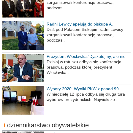
zorganizowali konferencję prasową,
podczas..
Radni Lewicy apelują do biskupa A.
Wiesława Meringa
Dziś pod Pałacem Biskupim radni Lewicy
zorganizowali konferencję prasową,
podczas..
Prezydent Włocławka:"Dyskutujmy, ale nie
obrażajmy się”
Dzisiaj w ratuszu odbyła się konferencja
prasowa, podczas której prezydent
Włocławka..
Wybory 2020. Wyniki PKW z ponad 99
procent obwodów
W niedzielę 12 lipca odbyła się druga tura
wyborów prezydenckich. Największe..
dziennikarstwo obywatelskie