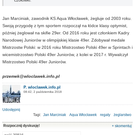
Jan Marciniak, zawodnik KS Aqua Włocławek, żegluje od 2003 roku.
Swoją przygodę z tym sportem rozpoczął na łódce klasy optymist,
później żeglował na skifie 29er. Od 2016 roku jest członkiem Kadry
Narodowej Juniorów w olimpijskiej klasie 49er. Zdobywał medale
Mistrzostw Polski: w 2016 roku Mistrzostwo Polski 49er w Sprintach i
wicemistrzostwo Polski 49er Juniorów, z kolei w 2017 r. Wywalczył
Mistrzostwo Polski 49er Juniorów.
przemek@wloclawek.info.pl
P. wloclawek.info.pl
08:42, 2 października 2018
Udostępnij
Tagi:
Jan Marciniak
Aqua Włocławek
regaty
żeglarstwo
Mistrzostwa Polski
Rozpocznij dyskusję!
+ skomentuj