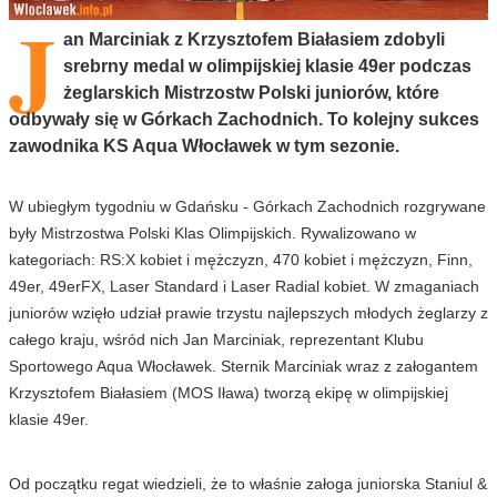
J
an Marciniak z Krzysztofem Białasiem zdobyli
srebrny medal w olimpijskiej klasie 49er podczas
żeglarskich Mistrzostw Polski juniorów, które
odbywały się w Górkach Zachodnich. To kolejny sukces
zawodnika KS Aqua Włocławek w tym sezonie.
W ubiegłym tygodniu w Gdańsku - Górkach Zachodnich rozgrywane
były Mistrzostwa Polski Klas Olimpijskich. Rywalizowano w
kategoriach: RS:X kobiet i mężczyzn, 470 kobiet i mężczyzn, Finn,
49er, 49erFX, Laser Standard i Laser Radial kobiet. W zmaganiach
juniorów wzięło udział prawie trzystu najlepszych młodych żeglarzy z
całego kraju, wśród nich Jan Marciniak, reprezentant Klubu
Sportowego Aqua Włocławek. Sternik Marciniak wraz z załogantem
Krzysztofem Białasiem (MOS Iława) tworzą ekipę w olimpijskiej
klasie 49er.
Od początku regat wiedzieli, że to właśnie załoga juniorska Staniul &