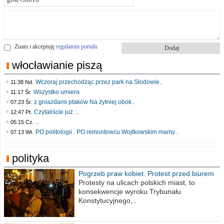
Znam i akceptuję
regulamin portalu
włocławianie piszą
Wczoraj przechodząc przez park na Słodowie..
11:38 Nd.
Wszystko umiera
11:17 Śr.
z gniazdami ptaków Na żytniej obok..
07:23 Śr.
Czytaliście już :..
12:47 Pt.
..
05:15 Cz.
PO politologii . PO remontowcu Wojtkowskim mamy..
07:13 Wt.
polityka
Pogrzeb praw kobiet. Protest przed biurem
poselskim PiS
Protesty na ulicach polskich miast, to
konsekwencje wyroku Trybunału
Konstytucyjnego,..