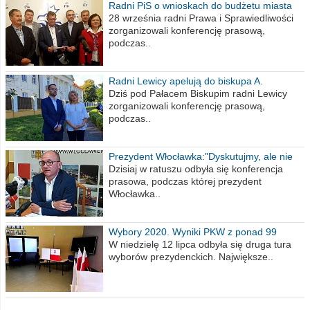
Radni PiS o wnioskach do budżetu miasta
na 2021 rok
28 września radni Prawa i Sprawiedliwości
zorganizowali konferencję prasową,
podczas..
Radni Lewicy apelują do biskupa A.
Wiesława Meringa
Dziś pod Pałacem Biskupim radni Lewicy
zorganizowali konferencję prasową,
podczas..
Prezydent Włocławka:"Dyskutujmy, ale nie
obrażajmy się”
Dzisiaj w ratuszu odbyła się konferencja
prasowa, podczas której prezydent
Włocławka..
Wybory 2020. Wyniki PKW z ponad 99
procent obwodów
W niedzielę 12 lipca odbyła się druga tura
wyborów prezydenckich. Największe..