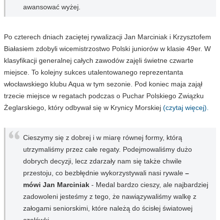
awansować wyżej.
Po czterech dniach zaciętej rywalizacji Jan Marciniak i Krzysztofem
Białasiem zdobyli wicemistrzostwo Polski juniorów w klasie 49er. W
klasyfikacji generalnej całych zawodów zajęli świetne czwarte
miejsce. To kolejny sukces utalentowanego reprezentanta
włocławskiego klubu Aqua w tym sezonie. Pod koniec maja zajął
trzecie miejsce w regatach podczas o Puchar Polskiego Związku
Żeglarskiego, który odbywał się w Krynicy Morskiej
(czytaj więcej).
Cieszymy się z dobrej i w miarę równej formy, którą
utrzymaliśmy przez całe regaty. Podejmowaliśmy dużo
dobrych decyzji, lecz zdarzały nam się także chwile
przestoju, co bezbłędnie wykorzystywali nasi rywale
–
mówi Jan Marciniak
- Medal bardzo cieszy, ale najbardziej
zadowoleni jesteśmy z tego, że nawiązywaliśmy walkę z
załogami seniorskimi, które należą do ścisłej światowej
czołówki.