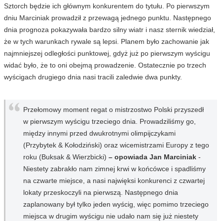
Sztorch będzie ich głównym konkurentem do tytułu. Po pierwszym
dniu Marciniak prowadził z przewagą jednego punktu. Następnego
dnia prognoza pokazywała bardzo silny wiatr i nasz sternik wiedział,
że w tych warunkach rywale są lepsi. Planem było zachowanie jak
najmniejszej odległości punktowej, gdyż już po pierwszym wyścigu
widać było, że to oni obejmą prowadzenie. Ostatecznie po trzech
wyścigach drugiego dnia nasi tracili zaledwie dwa punkty.
Przełomowy moment regat o mistrzostwo Polski przyszedł
w pierwszym wyścigu trzeciego dnia. Prowadziliśmy go,
między innymi przed dwukrotnymi olimpijczykami
(Przybytek & Kołodziński) oraz wicemistrzami Europy z tego
roku (Buksak & Wierzbicki)
– opowiada Jan Marciniak
-
Niestety zabrakło nam zimnej krwi w końcówce i spadliśmy
na czwarte miejsce, a nasi najwięksi konkurenci z czwartej
lokaty przeskoczyli na pierwszą. Następnego dnia
zaplanowany był tylko jeden wyścig, więc pomimo trzeciego
miejsca w drugim wyścigu nie udało nam się już niestety