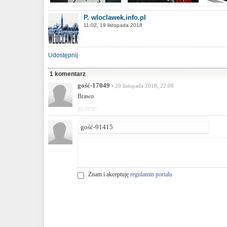
P. wloclawek.info.pl
11:02, 19 listopada 2018
Udostępnij
1 komentarz
gość-17049
• 20 listopada 2018, 22:06
Brawo
ID:79737
Znam i akceptuję
regulamin portalu