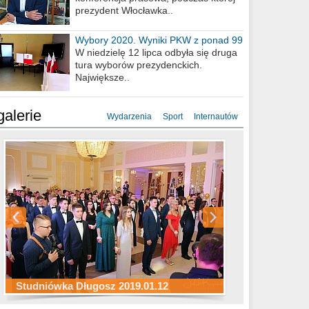
prezydent Włocławka..
Wybory 2020. Wyniki PKW z ponad 99
procent obwodów
W niedzielę 12 lipca odbyła się druga
tura wyborów prezydenckich.
Największe..
galerie
Wydarzenia
Sport
Internautów
Studniówka ZS Ekonomicznych
Studniówka Kopernik 2019.01.11
Studniówka LMK 2019.01.05
2019.01.05
Studniówka Długosz 2019.01.12
ZS Budowlanych 2019.01.12
Studniówka LZK 2019.01.11