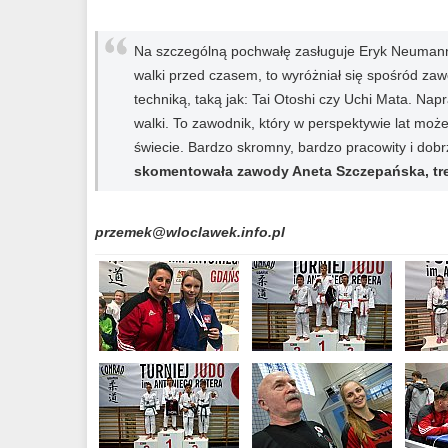
Na szczególną pochwałę zasługuje Eryk Neumann, 
walki przed czasem, to wyróżniał się spośród za
techniką, taką jak: Tai Otoshi czy Uchi Mata. Nap
walki. To zawodnik, który w perspektywie lat mo
świecie. Bardzo skromny, bardzo pracowity i do
skomentowała zawody Aneta Szczepańska, tr
przemek@wloclawek.info.pl