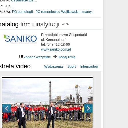
Czytaliście już :..
2:47 Pt.
..
5:15 Cz.
PO politologii . PO remontowcu Wojtkowskim mamy..
7:13 Wt.
katalog firm
i instytucji
2874
Przedsiębiorstwo Gospodarki
ul. Komunalna 4,
tel. (54) 412-18-00
www.saniko.com.pl
Zobacz wszystkie
Dodaj firmę
strefa video
Wydarzenia
Sport
Internautów
sixf33t .Last Year DRONE FOOTAGE
XXIII Sesja Rady Miasta Włocławek VIII
Ni To Ponk - W oczach mamy strach
Włocławek
kadencji w dniu 09.06.2020 r.