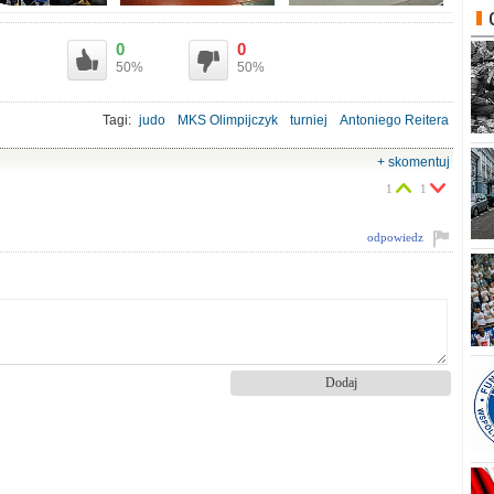
0
0
50%
50%
Tagi:
judo
MKS Olimpijczyk
turniej
Antoniego Reitera
+ skomentuj
1
1
odpowiedz