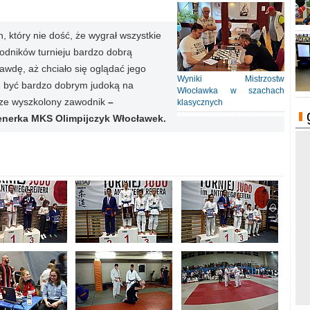
który nie dość, że wygrał wszystkie
wodników turnieju bardzo dobrą
rawdę, aż chciało się oglądać jego
Wyniki Mistrzostw
że być bardzo dobrym judoką na
Włocławka w szachach
brze wyszkolony zawodnik
–
klasycznych
enerka MKS Olimpijczyk Włocławek.