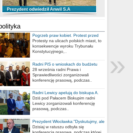
TOP 10 przechwytów Anwilu Włocławek
TOP 5 rzutów Anwilu Włocławek w BCL
Prezydent odwiedził Anwil S.A
w EBL w sezonie 2019/2020
w sezonie 2019/2020
polityka
Pogrzeb praw kobiet. Protest przed
biurem poselskim PiS
Protesty na ulicach polskich miast, to
konsekwencje wyroku Trybunału
»
Konstytucyjnego,..
Radni PiS o wnioskach do budżetu
miasta na 2021 rok
28 września radni Prawa i
Sprawiedliwości zorganizowali
konferencję prasową, podczas..
Radni Lewicy apelują do biskupa A.
Wiesława Meringa
Dziś pod Pałacem Biskupim radni
Lewicy zorganizowali konferencję
prasową, podczas..
Prezydent Włocławka:"Dyskutujmy, ale
nie obrażajmy się”
Dzisiaj w ratuszu odbyła się
konferencja prasowa, podczas której