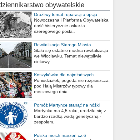
dziennikarstwo obywatelskie
Drażliwy temat reparacji a opcja
berlińska
Nowoczesna i Platforma Obywatelska
dość histerycznie oskarża
szeregowego posła..
Rewitalizacja Starego Miasta
Stała się ostatnio modna rewitalizacja
we Włocławku. Temat niewątpliwie
ciekawy...
Koszykówka dla najmłodszych
Poniedziałek, pogoda nie rozpieszcza,
pod Halą Mistrzów typowy dla
meczowego dnia..
Pomóż Martynce stanąć na nóżki
Martynka ma 4,5 roku, urodziła się z
bardzo rzadką wadą genetyczną -
zespołem..
Polska moich marzeń cz.6