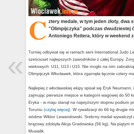
C
ztery medale, w tym jeden złoty, dwa 
"Olimpijczyka" podczas dwudziestej 
Antoniego Reitera, który w weekend 
«
Turniej odbywał się w ramach serii International Judo 
sześciuset najlepszych zawodników z całej Europy. Zorg
wiekowych: U11, U13 i U15. Nie mogło na nim zabrakn
Olimpijczyk Włocławek, która zgarnęła łącznie cztery m
Najlepiej z włocławskiej ekipy spisał się Eryk Neumann,
zajmując pierwsze miejsce w kategorii wagowej do 50 k
Eryka - w maju stanął na najwyższym stopniu podium 
Toruniu
(czytaj więcej).
W rywalizacji do 66 kg drugie mi
siódme Wiktor Lewandowski. Srebrny medal wywalczył r
brązowy zdobyła Alicja Gradowska (56 kg). Na piątym mi
Musialik.