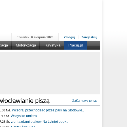
czwartek,
6 sierpnia 2026
Zaloguj
Zarejestruj
kacja
Motoryzacja
Turystyka
Pracuj.pl
włocławianie piszą
Załóż nowy temat
Wczoraj przechodząc przez park na Słodowie..
1:38 Nd.
Wszystko umiera
1:17 Śr.
z gniazdami ptaków Na żytniej obok..
7:23 Śr.