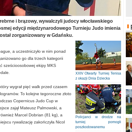
srebrne i brązowy, wywalczyli judocy włocławskiego
ósmej edycji międzynarodowego Turnieju Judo imienia
został zorganizowany w Gdańsku.
League, a uczestniczyło w nim ponad
anizowano go dla trzech kategorii
ąć sześcioosobowej ekipy MKS
edale.
XXIV Otwarty Turniej Tenisa
z okazji Dnia Dziecka
 który wygrał pięć walk przed czasem
ilogramów. To kolejne tegoroczne złoto
podczas Copernicus Judo Cup w
ejsce zajął Mateusz Palmowski, a
ównież Marcel Dobrian (81 kg), a
Policjanci w drodze na
ejscu rywalizację zakończyła Nicol
turniej pomogli
poszkodowanemu