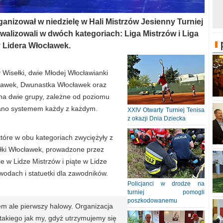
anizował w niedzielę w Hali Mistrzów Jesienny Turniej
ywalizowali w dwóch kategoriach: Liga Mistrzów i Liga
y Lidera Włocławek.
 Wisełki, dwie Młodej Włocławianki
cławek, Dwunastka Włocławek oraz
 na dwie grupy, zależne od poziomu
grano systemem każdy z każdym.
XXIV Otwarty Turniej Tenisa
z okazji Dnia Dziecka
które w obu kategoriach zwyciężyły z
łki Włocławek, prowadzone przez
e w Lidze Mistrzów i piąte w Lidze
wodach i statuetki dla zawodników.
Policjanci w drodze na
turniej pomogli
poszkodowanemu
rem ale pierwszy halowy. Organizacja
 takiego jak my, gdyż utrzymujemy się