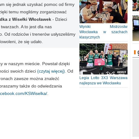
am się jednak uzyskać pomoc od firmy
dzięki temu mogliśmy zorganizować
dka z Wisełki Włocławek
- Dzieci
twarzach. A to jest dla nas
Wyniki Mistrzostw
Włocławka w szachach
ko. Od rodziców i trenerów usłyszeliśmy
klasycznych
woleni, że się udało.
ący w naszym mieście. Powstał dzięki
tności swoich dzieci
(czytaj więcej).
Od
Legia Lotto 3X3 Warszawa
stronach zawsze można znaleźć
najlepsza we Włocławku
apraszamy także do odwiedzania
facebook.com/KSWiselka/
.