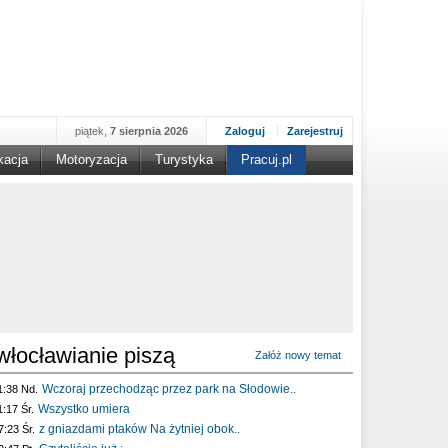
piątek,
7 sierpnia 2026
Zaloguj
Zarejestruj
kacja
Motoryzacja
Turystyka
Pracuj.pl
włocławianie piszą
Załóż nowy temat
Wczoraj przechodząc przez park na Słodowie..
1:38 Nd.
Wszystko umiera
1:17 Śr.
z gniazdami ptaków Na żytniej obok..
7:23 Śr.