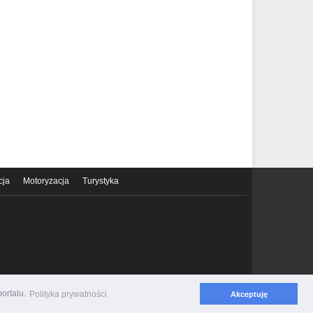
cja
Motoryzacja
Turystyka
ortalu.
Polityka prywatności
Akceptuję
Polityka prywatności
Regulamin serwisu