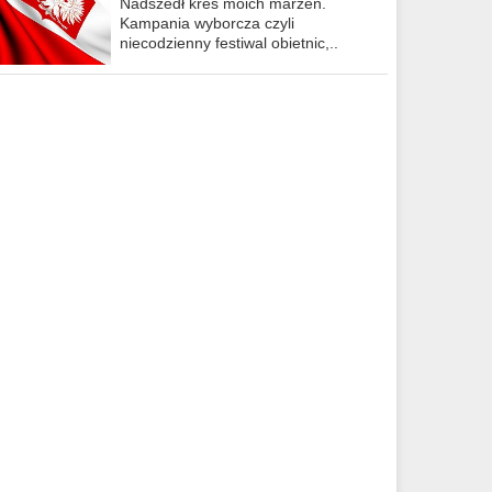
Nadszedł kres moich marzeń.
Kampania wyborcza czyli
niecodzienny festiwal obietnic,..