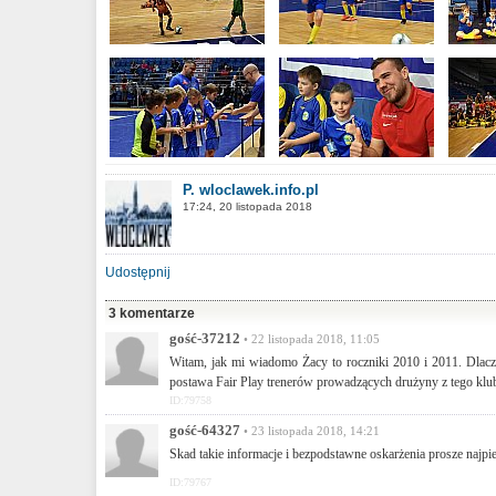
P. wloclawek.info.pl
17:24, 20 listopada 2018
Udostępnij
3 komentarze
gość-37212
• 22 listopada 2018, 11:05
Witam, jak mi wiadomo Żacy to roczniki 2010 i 2011. Dlacz
postawa Fair Play trenerów prowadzących drużyny z tego klu
ID:79758
gość-64327
• 23 listopada 2018, 14:21
Skad takie informacje i bezpodstawne oskarżenia prosze najp
ID:79767