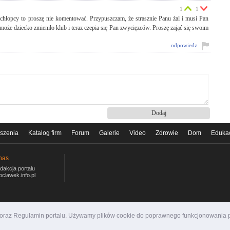
1
1
i chłopcy to proszę nie komentować. Przypuszczam, że strasznie Panu żal i musi Pan
może dziecko zmieniło klub i teraz czepia się Pan zwycięzców. Proszę zająć się swoim
odpowiedz
szenia
Katalog firm
Forum
Galerie
Video
Zdrowie
Dom
Eduka
nas
dakcja portalu
oclawek.info.pl
i oraz Regulamin portalu. Używamy plików cookie do poprawnego funkcjonowania p
ormacyjny