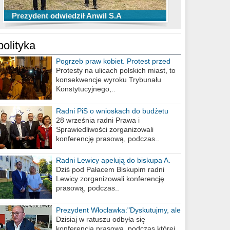
TOP 10 przechwytów Anwilu Włocławek
TOP 5 rzutów Anwilu Włocławek w BCL
Prezydent odwiedził Anwil S.A
w EBL w sezonie 2019/2020
w sezonie 2019/2020
polityka
Pogrzeb praw kobiet. Protest przed
biurem poselskim PiS
Protesty na ulicach polskich miast, to
konsekwencje wyroku Trybunału
Konstytucyjnego,..
Radni PiS o wnioskach do budżetu
miasta na 2021 rok
28 września radni Prawa i
Sprawiedliwości zorganizowali
konferencję prasową, podczas..
Radni Lewicy apelują do biskupa A.
Wiesława Meringa
Dziś pod Pałacem Biskupim radni
Lewicy zorganizowali konferencję
prasową, podczas..
Prezydent Włocławka:"Dyskutujmy, ale
nie obrażajmy się”
Dzisiaj w ratuszu odbyła się
konferencja prasowa, podczas której