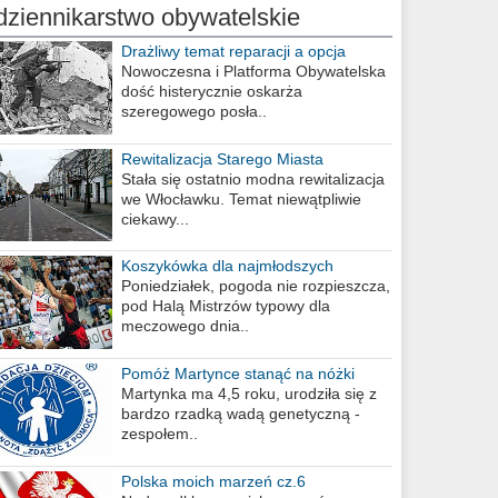
dziennikarstwo obywatelskie
Drażliwy temat reparacji a opcja
berlińska
Nowoczesna i Platforma Obywatelska
dość histerycznie oskarża
szeregowego posła..
Rewitalizacja Starego Miasta
Stała się ostatnio modna rewitalizacja
we Włocławku. Temat niewątpliwie
ciekawy...
Koszykówka dla najmłodszych
Poniedziałek, pogoda nie rozpieszcza,
pod Halą Mistrzów typowy dla
meczowego dnia..
Pomóż Martynce stanąć na nóżki
Martynka ma 4,5 roku, urodziła się z
bardzo rzadką wadą genetyczną -
zespołem..
Polska moich marzeń cz.6