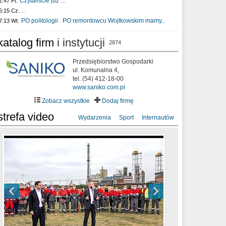
Czytaliście już :..
2:47 Pt.
..
5:15 Cz.
PO politologii . PO remontowcu Wojtkowskim mamy..
7:13 Wt.
katalog firm
i instytucji
2874
Przedsiębiorstwo Gospodarki
ul. Komunalna 4,
tel. (54) 412-18-00
www.saniko.com.pl
Zobacz wszystkie
Dodaj firmę
strefa video
Wydarzenia
Sport
Internautów
sixf33t .Last Year DRONE FOOTAGE
XXIII Sesja Rady Miasta Włocławek VIII
Ni To Ponk - W oczach mamy strach
Włocławek
kadencji w dniu 09.06.2020 r.