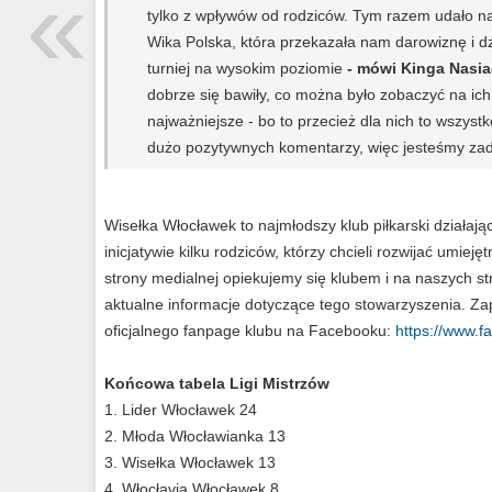
«
tylko z wpływów od rodziców. Tym razem udało n
Wika Polska, która przekazała nam darowiznę i 
turniej na wysokim poziomie
- mówi Kinga Nasia
dobrze się bawiły, co można było zobaczyć na ich 
najważniejsze - bo to przecież dla nich to wszyst
dużo pozytywnych komentarzy, więc jesteśmy zado
Wisełka Włocławek to najmłodszy klub piłkarski działaj
inicjatywie kilku rodziców, którzy chcieli rozwijać umieję
strony medialnej opiekujemy się klubem i na naszych 
aktualne informacje dotyczące tego stowarzyszenia. Z
oficjalnego fanpage klubu na Facebooku:
https://www.
Końcowa tabela Ligi Mistrzów
1. Lider Włocławek 24
2. Młoda Włocławianka 13
3. Wisełka Włocławek 13
4. Włocłavia Włocławek 8