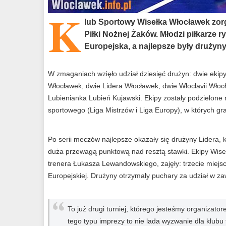
K
lub Sportowy Wisełka Włocławek zorg
Piłki Nożnej Żaków. Młodzi piłkarze r
Europejska, a najlepsze były drużyn
W zmaganiach wzięło udział dziesięć drużyn: dwie ekipy
Włocławek, dwie Lidera Włocławek, dwie Włocłavii Wło
Lubienianka Lubień Kujawski. Ekipy zostały podzielone
sportowego (Liga Mistrzów i Liga Europy), w których 
Po serii meczów najlepsze okazały się drużyny Lidera, 
duża przewagą punktową nad resztą stawki. Ekipy Wise
trenera Łukasza Lewandowskiego, zajęły: trzecie miejsc
Europejskiej. Drużyny otrzymały puchary za udział w za
To już drugi turniej, którego jesteśmy organizato
tego typu imprezy to nie lada wyzwanie dla klubu