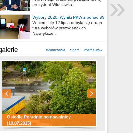
»
prezydent Włocławka..
Wybory 2020. Wyniki PKW z ponad 99
procent obwodów
W niedzielę 12 lipca odbyła się druga
tura wyborów prezydenckich.
Największe..
galerie
Wydarzenia
Sport
Internautów
Konkurs fotograficzny "Co to za
Miasto kładzie się do snu .
miejsca"
Ścieżka rowerowa w naszym mieście
Osiedle Południe po nawałnicy
(19.07.2015)
Wizytówka Włocławka
polowanie wigilijne 2014