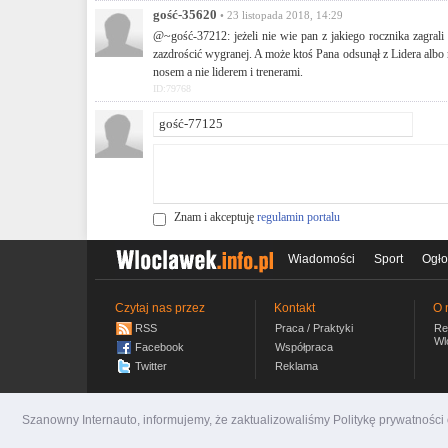
gość-35620
• 23 listopada 2018, 14:29
@~gość-37212: jeżeli nie wie pan z jakiego rocznika zagral
zazdrościć wygranej. A może ktoś Pana odsunął z Lidera albo 
nosem a nie liderem i trenerami.
ID:79768
Znam i akceptuję
regulamin portalu
Wiadomości
Sport
Ogło
Czytaj nas przez
Kontakt
O 
RSS
Praca / Praktyki
Re
Wl
Facebook
Współpraca
Twitter
Reklama
Szanowny Internauto, informujemy, że zaktualizowaliśmy Politykę prywatnośc
wloclawek.info.pl
© 2007-2026 Włocławski Portal inf