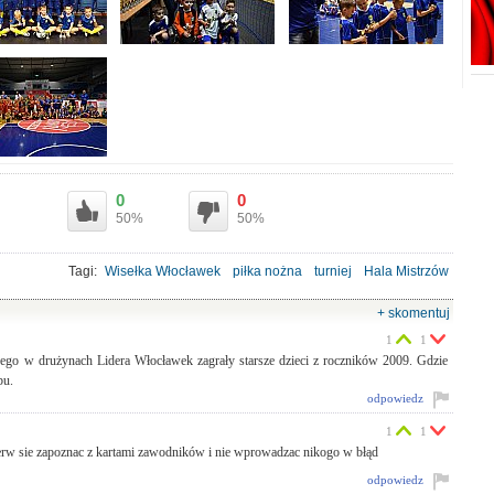
0
0
50%
50%
Tagi:
Wisełka Włocławek
piłka nożna
turniej
Hala Mistrzów
+ skomentuj
1
1
ego w drużynach Lidera Włocławek zagrały starsze dzieci z roczników 2009. Gdzie
bu.
odpowiedz
1
1
ierw sie zapoznac z kartami zawodników i nie wprowadzac nikogo w błąd
odpowiedz