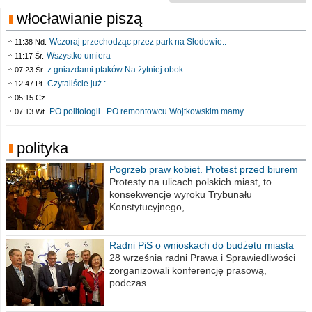
włocławianie piszą
Wczoraj przechodząc przez park na Słodowie..
11:38 Nd.
Wszystko umiera
11:17 Śr.
z gniazdami ptaków Na żytniej obok..
07:23 Śr.
Czytaliście już :..
12:47 Pt.
..
05:15 Cz.
PO politologii . PO remontowcu Wojtkowskim mamy..
07:13 Wt.
polityka
Pogrzeb praw kobiet. Protest przed biurem
poselskim PiS
Protesty na ulicach polskich miast, to
konsekwencje wyroku Trybunału
Konstytucyjnego,..
Radni PiS o wnioskach do budżetu miasta
na 2021 rok
28 września radni Prawa i Sprawiedliwości
zorganizowali konferencję prasową,
podczas..