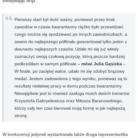
zdobywając brąz.
Pierwszy start był dość ważny, ponieważ przez brak
zawodów w czasie kwarantanny ciężko było przewidzieć
czego można się spodziewać po innych zawodniczkach, a
awans do najlepszego półfinału gwarantował tylko jeden z
dwunastu najlepszych czasów. Udało mi się już wtedy
zaznaczyć swoją czołową pozycję, którą jeszcze bardziej
podkreśliłam w samym półfinale
– mówi Julia Gęsicka
–
W finale, po zaciętej walce, udało mi się zdobyć brązowy
medal. Jestem zadowolona z tego wyniku, ponieważ są to
rezultaty niełatwej pracy w domu podczas kwarantanny.
Niewątpliwie jest to również zasługa moich dwóch trenerów
Krzysztofa Gabryelewicza oraz Miłosza Baranowskiego,
którzy cały ten czas kierowali moją formę w jak najlepszą
stronę.
W konkurencji jedynek wystartowała także druga reprezentantka