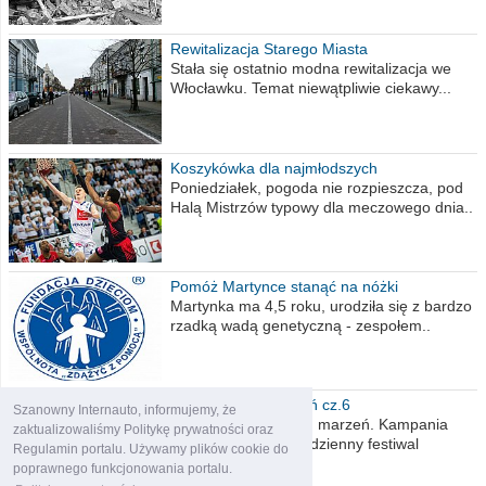
Rewitalizacja Starego Miasta
Stała się ostatnio modna rewitalizacja we
Włocławku. Temat niewątpliwie ciekawy...
Koszykówka dla najmłodszych
Poniedziałek, pogoda nie rozpieszcza, pod
Halą Mistrzów typowy dla meczowego dnia..
Pomóż Martynce stanąć na nóżki
Martynka ma 4,5 roku, urodziła się z bardzo
rzadką wadą genetyczną - zespołem..
Polska moich marzeń cz.6
Szanowny Internauto, informujemy, że
Nadszedł kres moich marzeń. Kampania
zaktualizowaliśmy Politykę prywatności oraz
wyborcza czyli niecodzienny festiwal
Regulamin portalu. Używamy plików cookie do
obietnic,..
poprawnego funkcjonowania portalu.