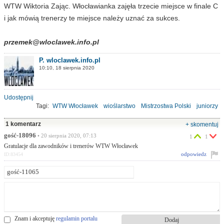
WTW Wiktoria Zając. Włocławianka zajęła trzecie miejsce w finale C
i jak mówią trenerzy te miejsce należy uznać za sukces.
przemek@wloclawek.info.pl
P. wloclawek.info.pl
10:10, 18 sierpnia 2020
Udostępnij
Tagi:
WTW Włocławek
wioślarstwo
Mistrzostwa Polski
juniorzy
medale
1 komentarz
+ skomentuj
gość-18096
• 20 sierpnia 2020, 07:13
1
1
Gratulacje dla zawodników i trenerów WTW Włocławek
odpowiedz
ID:83454
Znam i akceptuję
regulamin portalu