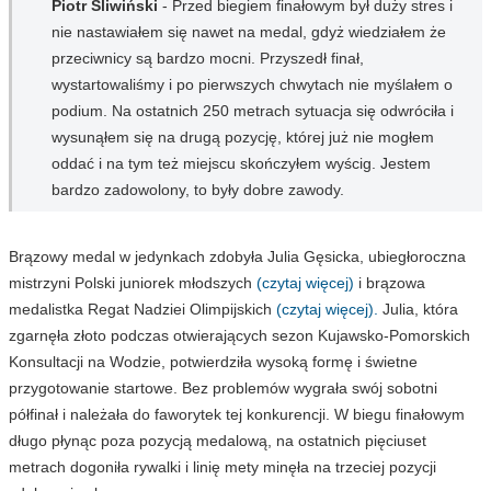
Piotr Śliwiński
- Przed biegiem finałowym był duży stres i
nie nastawiałem się nawet na medal, gdyż wiedziałem że
przeciwnicy są bardzo mocni. Przyszedł finał,
wystartowaliśmy i po pierwszych chwytach nie myślałem o
podium. Na ostatnich 250 metrach sytuacja się odwróciła i
wysunąłem się na drugą pozycję, której już nie mogłem
oddać i na tym też miejscu skończyłem wyścig. Jestem
bardzo zadowolony, to były dobre zawody.
Brązowy medal w jedynkach zdobyła Julia Gęsicka, ubiegłoroczna
mistrzyni Polski juniorek młodszych
(czytaj więcej)
i brązowa
medalistka Regat Nadziei Olimpijskich
(czytaj więcej).
Julia, która
zgarnęła złoto podczas otwierających sezon Kujawsko-Pomorskich
Konsultacji na Wodzie, potwierdziła wysoką formę i świetne
przygotowanie startowe. Bez problemów wygrała swój sobotni
półfinał i należała do faworytek tej konkurencji. W biegu finałowym
długo płynąc poza pozycją medalową, na ostatnich pięciuset
metrach dogoniła rywalki i linię mety minęła na trzeciej pozycji