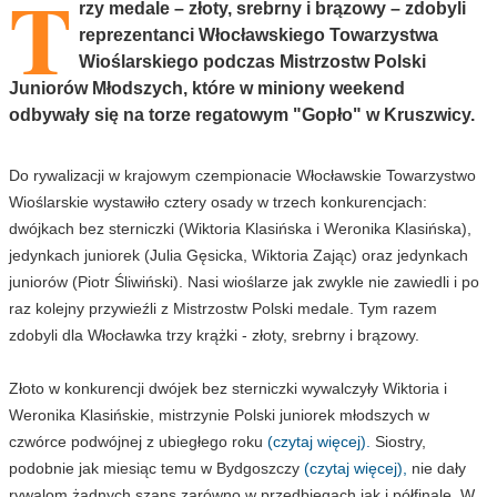
T
rzy medale – złoty, srebrny i brązowy – zdobyli
reprezentanci Włocławskiego Towarzystwa
Wioślarskiego podczas Mistrzostw Polski
Juniorów Młodszych, które w miniony weekend
odbywały się na torze regatowym "Gopło" w Kruszwicy.
Do rywalizacji w krajowym czempionacie Włocławskie Towarzystwo
Wioślarskie wystawiło cztery osady w trzech konkurencjach:
dwójkach bez sterniczki (Wiktoria Klasińska i Weronika Klasińska),
jedynkach juniorek (Julia Gęsicka, Wiktoria Zając) oraz jedynkach
juniorów (Piotr Śliwiński). Nasi wioślarze jak zwykle nie zawiedli i po
raz kolejny przywieźli z Mistrzostw Polski medale. Tym razem
zdobyli dla Włocławka trzy krążki - złoty, srebrny i brązowy.
Złoto w konkurencji dwójek bez sterniczki wywalczyły Wiktoria i
Weronika Klasińskie, mistrzynie Polski juniorek młodszych w
czwórce podwójnej z ubiegłego roku
(czytaj więcej).
Siostry,
podobnie jak miesiąc temu w Bydgoszczy
(czytaj więcej),
nie dały
rywalom żadnych szans zarówno w przedbiegach jak i półfinale. W