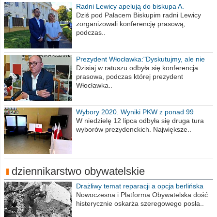
Radni Lewicy apelują do biskupa A.
Wiesława Meringa
Dziś pod Pałacem Biskupim radni Lewicy
zorganizowali konferencję prasową,
podczas..
Prezydent Włocławka:"Dyskutujmy, ale nie
obrażajmy się”
Dzisiaj w ratuszu odbyła się konferencja
prasowa, podczas której prezydent
Włocławka..
Wybory 2020. Wyniki PKW z ponad 99
procent obwodów
W niedzielę 12 lipca odbyła się druga tura
wyborów prezydenckich. Największe..
dziennikarstwo obywatelskie
Drażliwy temat reparacji a opcja berlińska
Nowoczesna i Platforma Obywatelska dość
histerycznie oskarża szeregowego posła..