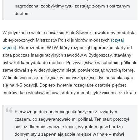
nagrodzona, zdobyłyśmy tytuł zostając złotym siostrzanym
duetem.
W jedynkach świetnie spisał się Piotr Śliwiński, dwukrotny medalista
ubiegłorocznych Mistrzostw Polski juniorów młodszych
(czytaj
więcej).
Reprezentant WTW, który rozpoczął tegoroczne starty od
złota podczas inauguracyjnych zawodów w Bydgoszczy, stawiany
był w roli kandydata do medalu. Po zwycięstwie w sobotnim półfinale
zameldował się w decydującym biegu potwierdzając wysoką formę.
W finale wolno się rozkręcał, w pierwszej części dystansu plasując
się na 4-5 pozycji. Dopiero świetnie rozegrane ostatnie pięćset
metrów dało włocławianinowi srebrny medal i tytuł wicemistrza kraju.
Pierwszego dnia przedbiegi ukończyłem z czwartym
czasem, co zagwarantowało mi półfinał. Ten start potoczył
się już dla mnie znacznie lepiej, wygrałem go w bardzo
dobrym stylu zapewniają sobie miejsce w finale
– mówi