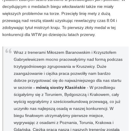
decydującym o medalach biegu włocławianki także nie miały
większych problemów na torze. Przecięły linię mety z dużą
przewagą nad resztą stawki uzyskując rewelacyjny czas 8:04 i
zdobywając tytuł mistrzyń kraju. To pierwszy złoty medal w tej
konkurencji dla WTW po dziesięciu latach przerwy.
Wraz z trenerami Miłoszem Baranowskim i Krzysztofem
Gabryelewiczem mocno pracowałyśmy nad formą podczas
trzytygodniowego zgrupowania w Kruszwicy. Duże
zaangażowanie i ciężka praca pozwoliły nam bardzo
dobrze przygotować się do najważniejszego dla nas startu
w sezonie
- mówią siostry Klasińskie
- W przedbiegu
ścigałyśmy się z Toruniem, Bydgoszczą i Krakowem, cały
wyścig wygrałyśmy z sześciosekundową przewagą, co już
uczyniło nas najlepszą osadą w naszej konkurencji. W
biegu finałowym utrzymałyśmy pierwsze miejsce,
wygrywając z osadami z Poznania, Torunia, Krakowa i
Gdańska. Ciężka praca nasza i naszych trenerów została