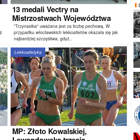
13
medali Vectry na
Mistrzostwach Województwa
"Trzynastka" uważana jest za liczbę pechową. W
i
przypadku włocławskich lekkoatletów okazała się jak
najbardziej szczęśliwa, gdyż..
2
Lekkoatletyka
MP:
Złoto Kowalskiej,
Lewandowska trzecia