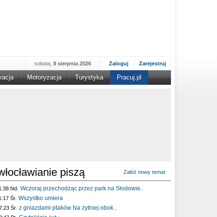
sobota,
8 sierpnia 2026
Zaloguj
Zarejestruj
kacja
Motoryzacja
Turystyka
Pracuj.pl
włocławianie piszą
Załóż nowy temat
Wczoraj przechodząc przez park na Słodowie..
1:38 Nd.
Wszystko umiera
1:17 Śr.
z gniazdami ptaków Na żytniej obok..
7:23 Śr.