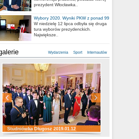
prezydent Włocławka..
Wybory 2020. Wyniki PKW z ponad 99
procent obwodów
W niedzielę 12 lipca odbyła się druga
tura wyborów prezydenckich.
Największe..
galerie
Wydarzenia
Sport
Internautów
Studniówka ZS Ekonomicznych
Studniówka Kopernik 2019.01.11
Studniówka LMK 2019.01.05
2019.01.05
Studniówka Długosz 2019.01.12
ZS Budowlanych 2019.01.12
Studniówka LZK 2019.01.11