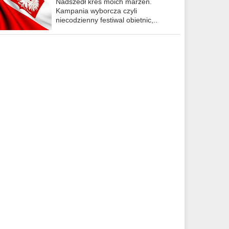
Nadszedł kres moich marzeń.
Kampania wyborcza czyli
niecodzienny festiwal obietnic,..