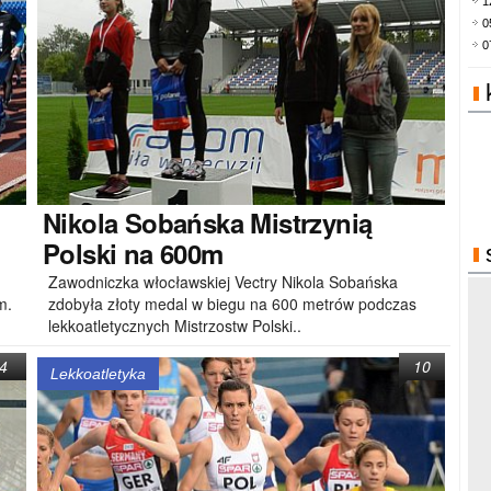
1
0
0
Nikola
Sobańska Mistrzynią
Polski na 600m
Zawodniczka włocławskiej Vectry Nikola Sobańska
m.
zdobyła złoty medal w biegu na 600 metrów podczas
lekkoatletycznych Mistrzostw Polski..
4
10
Lekkoatletyka