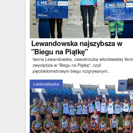
Lewandowska
najszybsza w
"Biegu na Piątkę"
Iwona Lewandowska, zawodniczka włocławskiej Vectr
zwyciężyła w "Biegu na Piątkę", czyli
pięciokilometrowym biegu rozgrywanym..
Lekkoatletyka