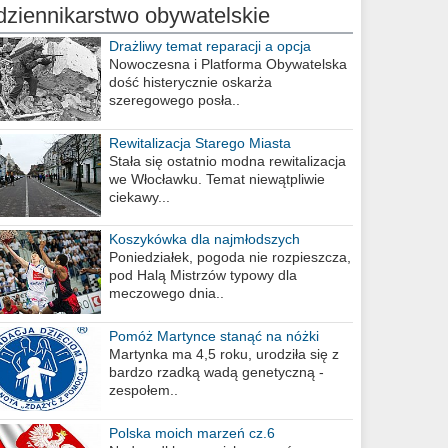
dziennikarstwo obywatelskie
Drażliwy temat reparacji a opcja
berlińska
Nowoczesna i Platforma Obywatelska
dość histerycznie oskarża
szeregowego posła..
Rewitalizacja Starego Miasta
Stała się ostatnio modna rewitalizacja
we Włocławku. Temat niewątpliwie
ciekawy...
Koszykówka dla najmłodszych
Poniedziałek, pogoda nie rozpieszcza,
pod Halą Mistrzów typowy dla
meczowego dnia..
Pomóż Martynce stanąć na nóżki
Martynka ma 4,5 roku, urodziła się z
bardzo rzadką wadą genetyczną -
zespołem..
Polska moich marzeń cz.6