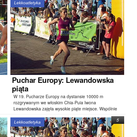
Lekkoatletyka
Puchar
Europy: Lewandowska
piąta
W 19. Pucharze Europy na dystansie 10000 m
rozgrywanym we włoskim Chia-Puia Iwona
Lewandowska zajęła wysokie piąte miejsce. Wspólnie
z..
5
Lekkoatletyka