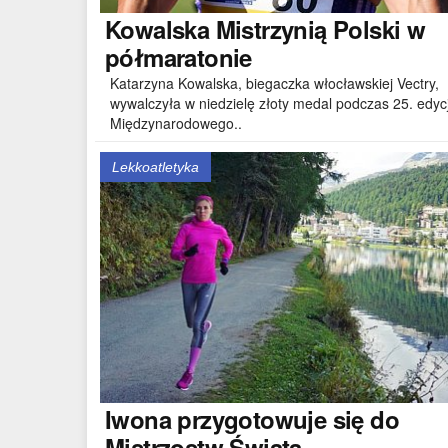
Kowalska
Mistrzynią Polski w
półmaratonie
Katarzyna Kowalska, biegaczka włocławskiej Vectry,
wywalczyła w niedzielę złoty medal podczas 25. edycj
Międzynarodowego..
Lekkoatletyka
Iwona
przygotowuje się do
Mistrzostw Świata