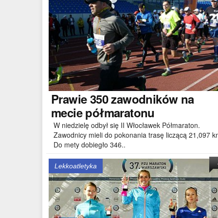
Prawie
350 zawodników na
mecie półmaratonu
W niedzielę odbył się II Włocławek Półmaraton.
Zawodnicy mieli do pokonania trasę liczącą 21,097 k
Do mety dobiegło 346..
Lekkoatletyka