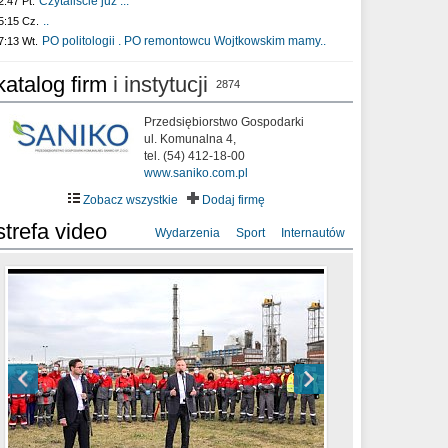
Czytaliście już :..
2:47 Pt.
..
5:15 Cz.
PO politologii . PO remontowcu Wojtkowskim mamy..
7:13 Wt.
katalog firm
i instytucji
2874
Przedsiębiorstwo Gospodarki
ul. Komunalna 4,
tel. (54) 412-18-00
www.saniko.com.pl
Zobacz wszystkie
Dodaj firmę
strefa video
Wydarzenia
Sport
Internautów
sixf33t .Last Year DRONE FOOTAGE
XXIII Sesja Rady Miasta Włocławek VIII
Ni To Ponk - W oczach mamy strach
Włocławek
kadencji w dniu 09.06.2020 r.