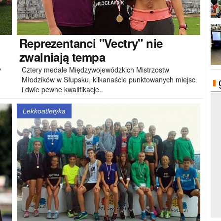
Reprezentanci
"Vectry" nie
zwalniają tempa
y
Cztery medale Międzywojewódzkich Mistrzostw
Młodzików w Słupsku, kilkanaście punktowanych miejsc
i dwie pewne kwalifikacje..
Lekkoatletyka