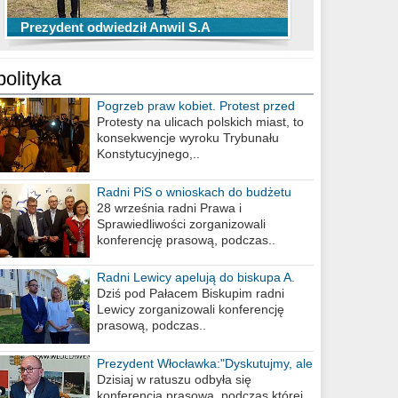
TOP 10 przechwytów Anwilu Włocławek
TOP 5 rzutów Anwilu Włocławek w BCL
Prezydent odwiedził Anwil S.A
w EBL w sezonie 2019/2020
w sezonie 2019/2020
polityka
Pogrzeb praw kobiet. Protest przed
biurem poselskim PiS
Protesty na ulicach polskich miast, to
konsekwencje wyroku Trybunału
Konstytucyjnego,..
Radni PiS o wnioskach do budżetu
miasta na 2021 rok
28 września radni Prawa i
Sprawiedliwości zorganizowali
konferencję prasową, podczas..
Radni Lewicy apelują do biskupa A.
Wiesława Meringa
Dziś pod Pałacem Biskupim radni
Lewicy zorganizowali konferencję
prasową, podczas..
Prezydent Włocławka:"Dyskutujmy, ale
nie obrażajmy się”
Dzisiaj w ratuszu odbyła się
konferencja prasowa, podczas której