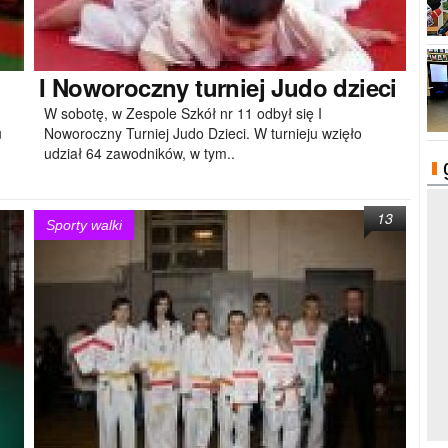
I
Noworoczny turniej Judo dzieci
W sobotę, w Zespole Szkół nr 11 odbył się I
u
Noworoczny Turniej Judo Dzieci. W turnieju wzięło
udział 64 zawodników, w tym..
13
Sporty walki