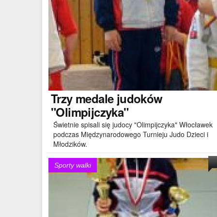
Trzy
medale judoków
"Olimpijczyka"
Świetnie spisali się judocy "Olimpijczyka" Włocławek
podczas Międzynarodowego Turnieju Judo Dzieci i
Młodzików.
Sporty walki