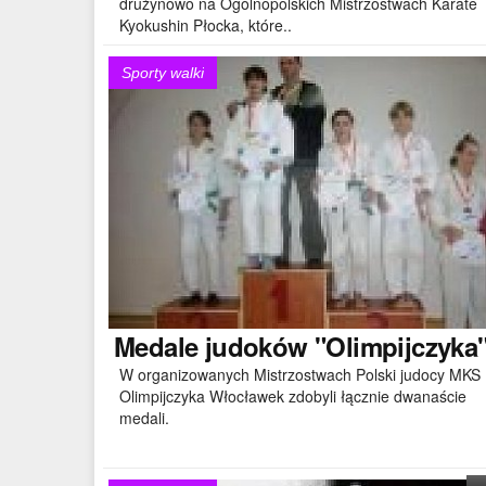
drużynowo na Ogólnopolskich Mistrzostwach Karate
Kyokushin Płocka, które..
Sporty walki
Medale
judoków "Olimpijczyka
W organizowanych Mistrzostwach Polski judocy MKS
Olimpijczyka Włocławek zdobyli łącznie dwanaście
medali.