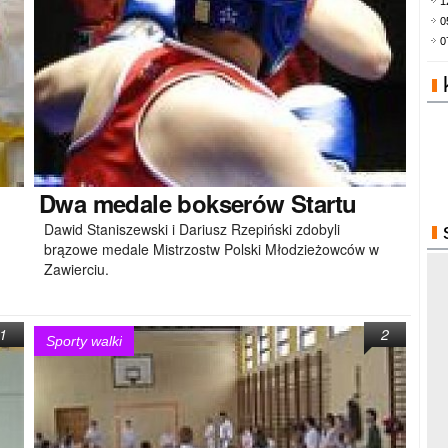
1
0
0
Dwa
medale bokserów Startu
Dawid Staniszewski i Dariusz Rzepiński zdobyli
brązowe medale Mistrzostw Polski Młodzieżowców w
Zawierciu.
1
2
Sporty walki