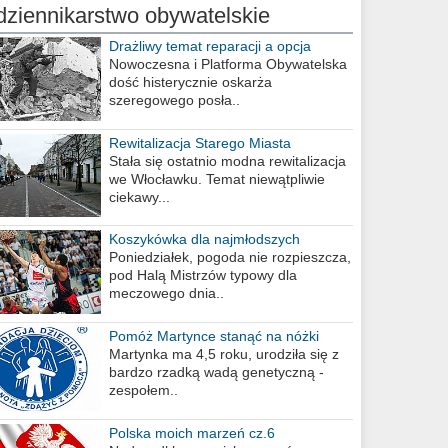
dziennikarstwo obywatelskie
Drażliwy temat reparacji a opcja
berlińska
Nowoczesna i Platforma Obywatelska
dość histerycznie oskarża
szeregowego posła..
Rewitalizacja Starego Miasta
Stała się ostatnio modna rewitalizacja
we Włocławku. Temat niewątpliwie
ciekawy...
Koszykówka dla najmłodszych
Poniedziałek, pogoda nie rozpieszcza,
pod Halą Mistrzów typowy dla
meczowego dnia..
Pomóż Martynce stanąć na nóżki
Martynka ma 4,5 roku, urodziła się z
bardzo rzadką wadą genetyczną -
zespołem..
Polska moich marzeń cz.6