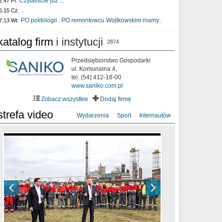
Czytaliście już :..
2:47 Pt.
..
5:15 Cz.
PO politologii . PO remontowcu Wojtkowskim mamy..
7:13 Wt.
katalog firm
i instytucji
2874
Przedsiębiorstwo Gospodarki
ul. Komunalna 4,
tel. (54) 412-18-00
www.saniko.com.pl
Zobacz wszystkie
Dodaj firmę
strefa video
Wydarzenia
Sport
Internautów
sixf33t .Last Year DRONE FOOTAGE
XXIII Sesja Rady Miasta Włocławek VIII
Ni To Ponk - W oczach mamy strach
Włocławek
kadencji w dniu 09.06.2020 r.