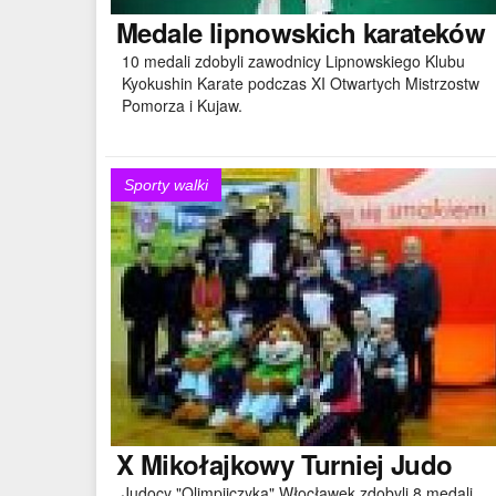
Medale
lipnowskich karateków
10 medali zdobyli zawodnicy Lipnowskiego Klubu
Kyokushin Karate podczas XI Otwartych Mistrzostw
Pomorza i Kujaw.
Sporty walki
X
Mikołajkowy Turniej Judo
Judocy "Olimpijczyka" Włocławek zdobyli 8 medali