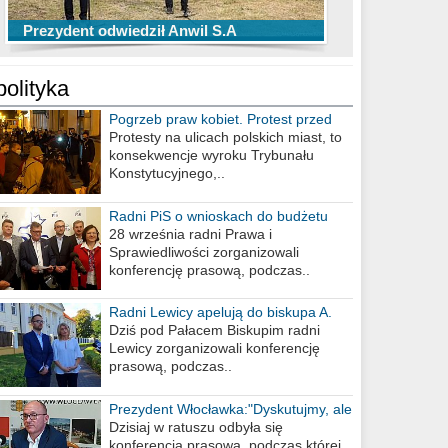
TOP 10 przechwytów Anwilu Włocławek
TOP 5 rzutów Anwilu Włocławek w BCL
Prezydent odwiedził Anwil S.A
w EBL w sezonie 2019/2020
w sezonie 2019/2020
polityka
Pogrzeb praw kobiet. Protest przed
biurem poselskim PiS
Protesty na ulicach polskich miast, to
konsekwencje wyroku Trybunału
Konstytucyjnego,..
Radni PiS o wnioskach do budżetu
miasta na 2021 rok
28 września radni Prawa i
Sprawiedliwości zorganizowali
konferencję prasową, podczas..
Radni Lewicy apelują do biskupa A.
Wiesława Meringa
Dziś pod Pałacem Biskupim radni
Lewicy zorganizowali konferencję
prasową, podczas..
Prezydent Włocławka:"Dyskutujmy, ale
nie obrażajmy się”
Dzisiaj w ratuszu odbyła się
konferencja prasowa, podczas której