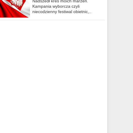
Nadszedł kres moich marzeń.
Kampania wyborcza czyli
niecodzienny festiwal obietnic,..