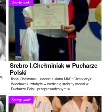
7
Sporty walki
Srebro
I.Chełminiak w Pucharze
Polski
o,
Ilona Chełminiak, judoczka klubu MKS "Olimpijczyk"
Włocławek, zdobyła w niedzielę srebrny medal w
Pucharze Polski przeprowadzonym w..
1
Sporty walki