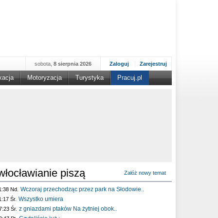
sobota,
8 sierpnia 2026
Zaloguj
Zarejestruj
kacja
Motoryzacja
Turystyka
Pracuj.pl
włocławianie piszą
Załóż nowy temat
Wczoraj przechodząc przez park na Słodowie..
1:38 Nd.
Wszystko umiera
1:17 Śr.
z gniazdami ptaków Na żytniej obok..
7:23 Śr.