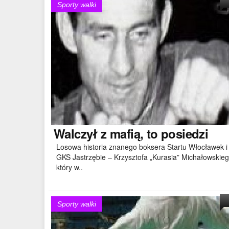
Sporty walki
Walczył
z mafią, to posiedzi
Losowa historia znanego boksera Startu Włocławek i
GKS Jastrzębie – Krzysztofa „Kurasia” Michałowskieg
który w..
Sporty walki