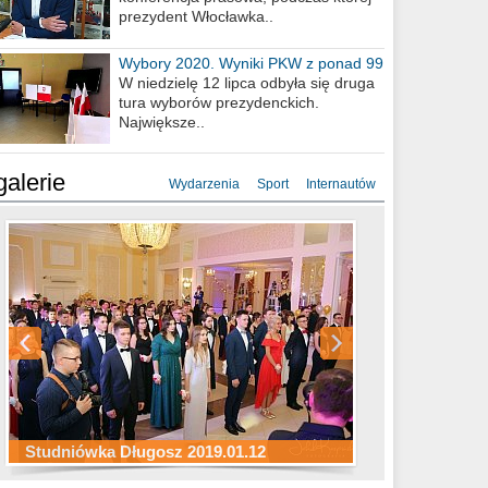
prezydent Włocławka..
Wybory 2020. Wyniki PKW z ponad 99
procent obwodów
W niedzielę 12 lipca odbyła się druga
tura wyborów prezydenckich.
Największe..
galerie
Wydarzenia
Sport
Internautów
Studniówka ZS Ekonomicznych
Studniówka Kopernik 2019.01.11
Studniówka LMK 2019.01.05
2019.01.05
Studniówka Długosz 2019.01.12
ZS Budowlanych 2019.01.12
Studniówka LZK 2019.01.11