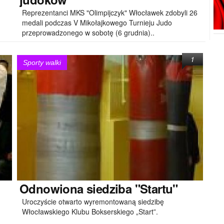
Reprezentanci MKS "Olimpijczyk" Włocławek zdobyli 26
medali podczas V Mikołajkowego Turnieju Judo
przeprowadzonego w sobotę (6 grudnia)..
1
Sporty walki
Odnowiona
siedziba "Startu"
Uroczyście otwarto wyremontowaną siedzibę
Włocławskiego Klubu Bokserskiego „Start”.