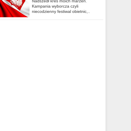
Nadszedł kres moich marzeń.
Kampania wyborcza czyli
niecodzienny festiwal obietnic,..