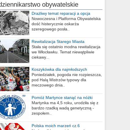
dziennikarstwo obywatelskie
Drażliwy temat reparacji a opcja
berlińska
Nowoczesna i Platforma Obywatelska
dość histerycznie oskarża
szeregowego posła..
Rewitalizacja Starego Miasta
Stała się ostatnio modna rewitalizacja
we Włocławku. Temat niewątpliwie
ciekawy...
Koszykówka dla najmłodszych
Poniedziałek, pogoda nie rozpieszcza,
pod Halą Mistrzów typowy dla
meczowego dnia..
Pomóż Martynce stanąć na nóżki
Martynka ma 4,5 roku, urodziła się z
bardzo rzadką wadą genetyczną -
zespołem..
Polska moich marzeń cz.6