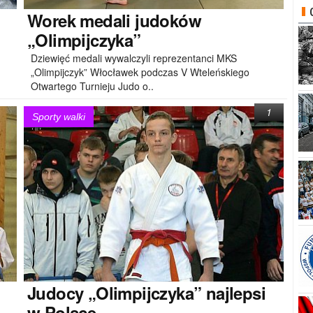
Worek
medali judoków
„Olimpijczyka”
Dziewięć medali wywalczyli reprezentanci MKS
„Olimpijczyk” Włocławek podczas V Wteleńskiego
Otwartego Turnieju Judo o..
1
Sporty walki
Judocy
„Olimpijczyka” najlepsi
w Polsce