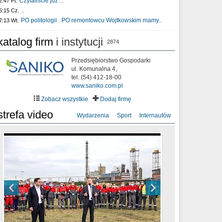
Czytaliście już :..
2:47 Pt.
..
5:15 Cz.
PO politologii . PO remontowcu Wojtkowskim mamy..
7:13 Wt.
katalog firm
i instytucji
2874
Przedsiębiorstwo Gospodarki
ul. Komunalna 4,
tel. (54) 412-18-00
www.saniko.com.pl
Zobacz wszystkie
Dodaj firmę
strefa video
Wydarzenia
Sport
Internautów
sixf33t .Last Year DRONE FOOTAGE
XXIII Sesja Rady Miasta Włocławek VIII
Ni To Ponk - W oczach mamy strach
Włocławek
kadencji w dniu 09.06.2020 r.