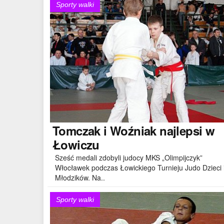
Sporty walki
Tomczak
i Woźniak najlepsi w
Łowiczu
Sześć medali zdobyli judocy MKS „Olimpijczyk”
Włocławek podczas Łowickiego Turnieju Judo Dzieci 
Młodzików. Na..
Sporty walki