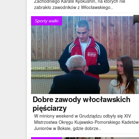
Zachodniego Karate Kyokushin, na których nie
zabrakło zawodników z Włocławskiego..
Sporty walki
Dobre
zawody włocławskich
pięściarzy
W miniony weekend w Grudziądzu odbyły się XIV
Mistrzostwa Okręgu Kujawsko-Pomorskiego Kadetów 
Juniorów w Boksie, gdzie dobrze..