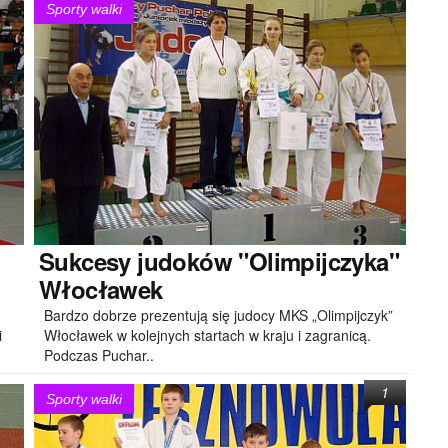
Sporty walki
Sukcesy
judoków "Olimpijczyka"
Włocławek
Bardzo dobrze prezentują się judocy MKS „Olimpijczyk”
i
Włocławek w kolejnych startach w kraju i zagranicą.
Podczas Puchar..
1
Sporty walki