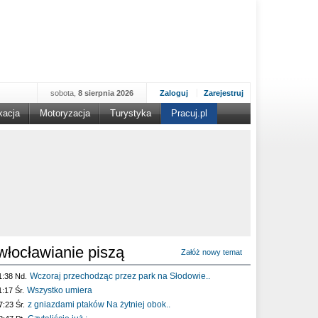
sobota,
8 sierpnia 2026
Zaloguj
Zarejestruj
kacja
Motoryzacja
Turystyka
Pracuj.pl
włocławianie piszą
Załóż nowy temat
Wczoraj przechodząc przez park na Słodowie..
1:38 Nd.
Wszystko umiera
1:17 Śr.
z gniazdami ptaków Na żytniej obok..
7:23 Śr.