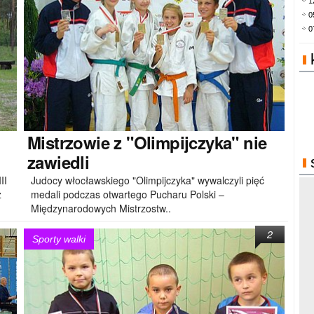
1
0
0
Mistrzowie
z "Olimpijczyka" nie
zawiedli
II
Judocy włocławskiego "Olimpijczyka" wywalczyli pięć
z
medali podczas otwartego Pucharu Polski –
Międzynarodowych Mistrzostw..
2
Sporty walki