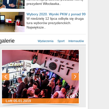
prezydent Włocławka..
Wybory 2020. Wyniki PKW z ponad 99
procent obwodów
W niedzielę 12 lipca odbyła się druga
tura wyborów prezydenckich.
Największe..
galerie
Wydarzenia
Sport
Internautów
Sylwester Hotel Młyn 31.12.2018
Sylwester Miejski 31.12.2018
Sylwester Loft 31.12.2018
Loft 05.01.2019
Sylwester Podgrodzie 31.12.2018
Sylwester Pensjonat Michelin 31.12.2018