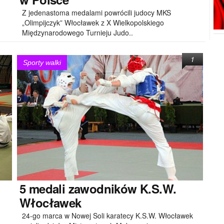
Z jedenastoma medalami powrócili judocy MKS
„Olimpijczyk” Włocławek z X Wielkopolskiego
Międzynarodowego Turnieju Judo..
1
Sporty walki
5
medali zawodników K.S.W.
Włocławek
24-go marca w Nowej Soli karatecy K.S.W. Włocławek