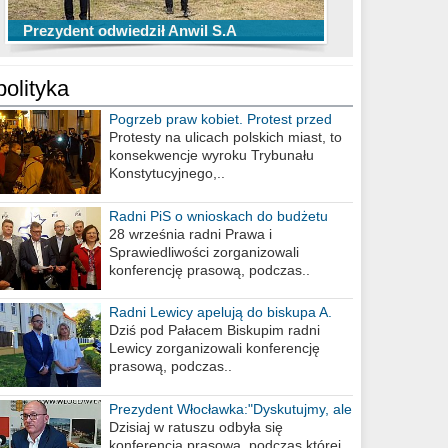
TOP 10 przechwytów Anwilu Włocławek
TOP 5 rzutów Anwilu Włocławek w BCL
Prezydent odwiedził Anwil S.A
w EBL w sezonie 2019/2020
w sezonie 2019/2020
polityka
Pogrzeb praw kobiet. Protest przed
biurem poselskim PiS
Protesty na ulicach polskich miast, to
konsekwencje wyroku Trybunału
Konstytucyjnego,..
Radni PiS o wnioskach do budżetu
miasta na 2021 rok
28 września radni Prawa i
Sprawiedliwości zorganizowali
konferencję prasową, podczas..
Radni Lewicy apelują do biskupa A.
Wiesława Meringa
Dziś pod Pałacem Biskupim radni
Lewicy zorganizowali konferencję
prasową, podczas..
Prezydent Włocławka:"Dyskutujmy, ale
nie obrażajmy się”
Dzisiaj w ratuszu odbyła się
konferencja prasowa, podczas której