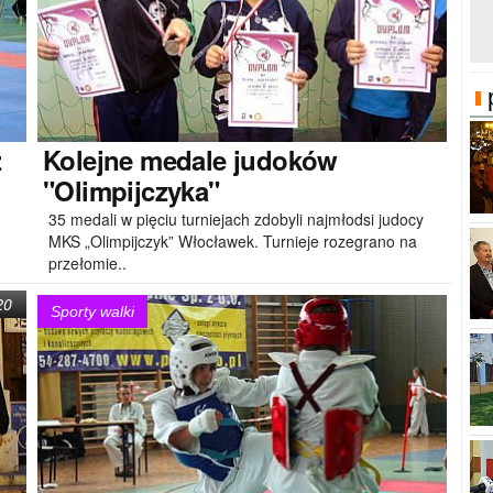
z
Kolejne
medale judoków
"Olimpijczyka"
35 medali w pięciu turniejach zdobyli najmłodsi judocy
MKS „Olimpijczyk” Włocławek. Turnieje rozegrano na
przełomie..
20
Sporty walki