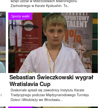
wzięli udział w Mistrzostwach Makroregionu
Zachodniego w Karate Kyokushin. To..
2
Sporty walki
Sebastian
Świeczkowski wygrał
Wratislavia Cup
Doskonale spisali się zawodnicy Instytutu Karate
i
Tradycyjnego podczas Międzynarodowego Turnieju
Dzieci i Młodzieży we Wrocławiu...