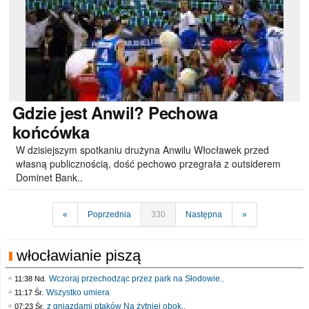
Gdzie
jest Anwil? Pechowa
końcówka
W dzisiejszym spotkaniu drużyna Anwilu Włocławek przed
własną publicznością, dość pechowo przegrała z outsiderem
Dominet Bank..
«
Poprzednia
330
Następna
»
włocławianie piszą
Wczoraj przechodząc przez park na Słodowie..
11:38 Nd.
Wszystko umiera
11:17 Śr.
z gniazdami ptaków Na żytniej obok..
07:23 Śr.