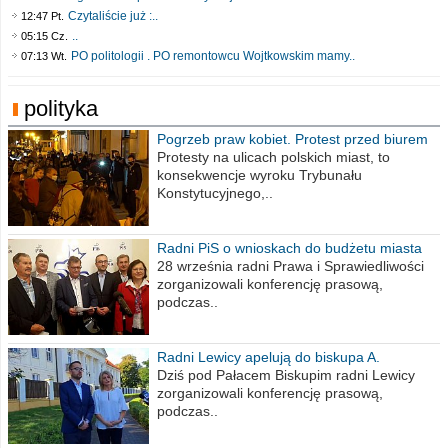
Czytaliście już :..
12:47 Pt.
..
05:15 Cz.
PO politologii . PO remontowcu Wojtkowskim mamy..
07:13 Wt.
polityka
Pogrzeb praw kobiet. Protest przed biurem
poselskim PiS
Protesty na ulicach polskich miast, to
konsekwencje wyroku Trybunału
Konstytucyjnego,..
Radni PiS o wnioskach do budżetu miasta
na 2021 rok
28 września radni Prawa i Sprawiedliwości
zorganizowali konferencję prasową,
podczas..
Radni Lewicy apelują do biskupa A.
Wiesława Meringa
Dziś pod Pałacem Biskupim radni Lewicy
zorganizowali konferencję prasową,
podczas..