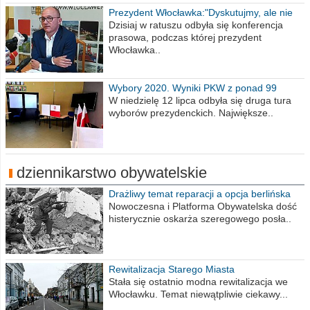
Prezydent Włocławka:"Dyskutujmy, ale nie
obrażajmy się”
Dzisiaj w ratuszu odbyła się konferencja
prasowa, podczas której prezydent
Włocławka..
Wybory 2020. Wyniki PKW z ponad 99
procent obwodów
W niedzielę 12 lipca odbyła się druga tura
wyborów prezydenckich. Największe..
dziennikarstwo obywatelskie
Drażliwy temat reparacji a opcja berlińska
Nowoczesna i Platforma Obywatelska dość
histerycznie oskarża szeregowego posła..
Rewitalizacja Starego Miasta
Stała się ostatnio modna rewitalizacja we
Włocławku. Temat niewątpliwie ciekawy...