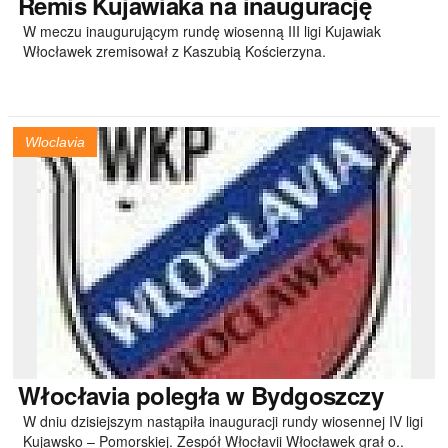
Remis
Kujawiaka na inaugurację
W meczu inaugurującym rundę wiosenną III ligi Kujawiak
Włocławek zremisował z Kaszubią Kościerzyna.
Wloclavia
Włocłavia
poległa w Bydgoszczy
W dniu dzisiejszym nastąpiła inauguracji rundy wiosennej IV ligi
Kujawsko – Pomorskiej. Zespół Włocłavii Włocławek grał o..