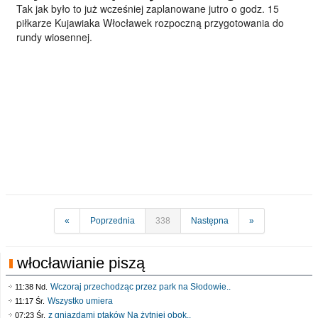
Tak jak było to już wcześniej zaplanowane jutro o godz. 15
piłkarze Kujawiaka Włocławek rozpoczną przygotowania do
rundy wiosennej.
«
Poprzednia
338
Następna
»
włocławianie piszą
Wczoraj przechodząc przez park na Słodowie..
11:38 Nd.
Wszystko umiera
11:17 Śr.
z gniazdami ptaków Na żytniej obok..
07:23 Śr.