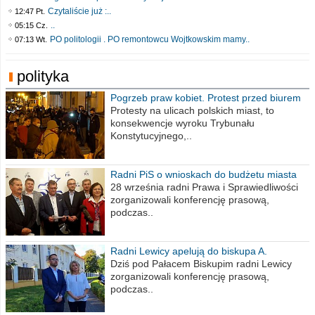
Czytaliście już :..
12:47 Pt.
..
05:15 Cz.
PO politologii . PO remontowcu Wojtkowskim mamy..
07:13 Wt.
polityka
Pogrzeb praw kobiet. Protest przed biurem
poselskim PiS
Protesty na ulicach polskich miast, to
konsekwencje wyroku Trybunału
Konstytucyjnego,..
Radni PiS o wnioskach do budżetu miasta
na 2021 rok
28 września radni Prawa i Sprawiedliwości
zorganizowali konferencję prasową,
podczas..
Radni Lewicy apelują do biskupa A.
Wiesława Meringa
Dziś pod Pałacem Biskupim radni Lewicy
zorganizowali konferencję prasową,
podczas..