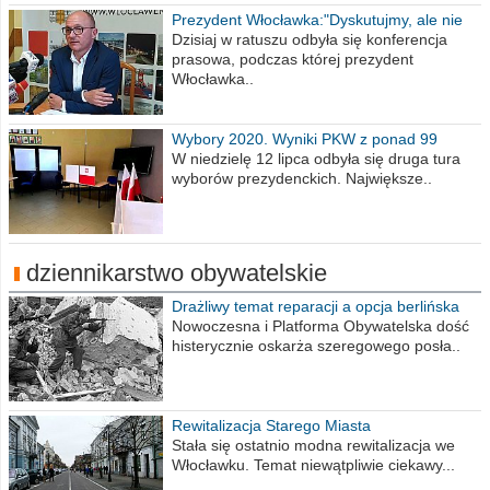
Prezydent Włocławka:"Dyskutujmy, ale nie
obrażajmy się”
Dzisiaj w ratuszu odbyła się konferencja
prasowa, podczas której prezydent
Włocławka..
Wybory 2020. Wyniki PKW z ponad 99
procent obwodów
W niedzielę 12 lipca odbyła się druga tura
wyborów prezydenckich. Największe..
dziennikarstwo obywatelskie
Drażliwy temat reparacji a opcja berlińska
Nowoczesna i Platforma Obywatelska dość
histerycznie oskarża szeregowego posła..
Rewitalizacja Starego Miasta
Stała się ostatnio modna rewitalizacja we
Włocławku. Temat niewątpliwie ciekawy...