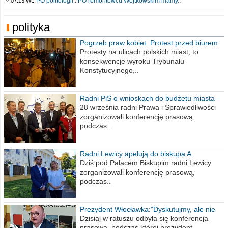
PO politologii . PO remontowcu Wojtkowskim mamy..
07:13 Wt.
polityka
Pogrzeb praw kobiet. Protest przed biurem
poselskim PiS
Protesty na ulicach polskich miast, to
konsekwencje wyroku Trybunału
Konstytucyjnego,..
Radni PiS o wnioskach do budżetu miasta
na 2021 rok
28 września radni Prawa i Sprawiedliwości
zorganizowali konferencję prasową,
podczas..
Radni Lewicy apelują do biskupa A.
Wiesława Meringa
Dziś pod Pałacem Biskupim radni Lewicy
zorganizowali konferencję prasową,
podczas..
Prezydent Włocławka:"Dyskutujmy, ale nie
obrażajmy się”
Dzisiaj w ratuszu odbyła się konferencja
prasowa, podczas której prezydent