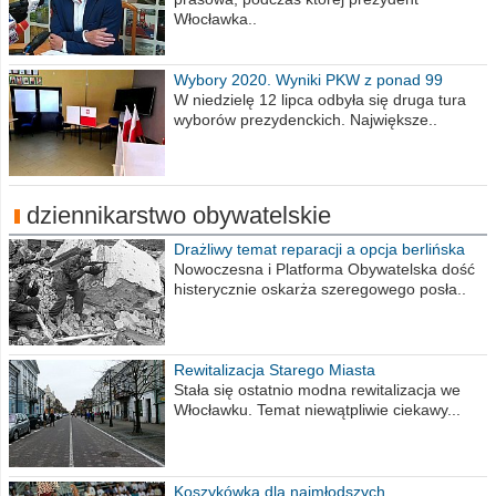
Włocławka..
Wybory 2020. Wyniki PKW z ponad 99
procent obwodów
W niedzielę 12 lipca odbyła się druga tura
wyborów prezydenckich. Największe..
dziennikarstwo obywatelskie
Drażliwy temat reparacji a opcja berlińska
Nowoczesna i Platforma Obywatelska dość
histerycznie oskarża szeregowego posła..
Rewitalizacja Starego Miasta
Stała się ostatnio modna rewitalizacja we
Włocławku. Temat niewątpliwie ciekawy...
Koszykówka dla najmłodszych