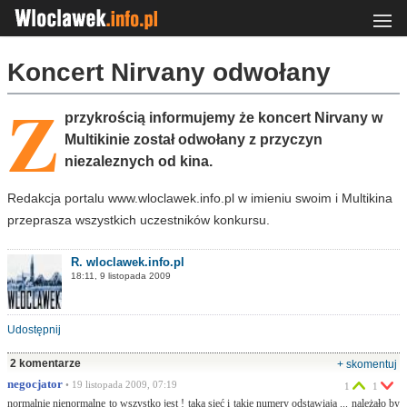
Koncert Nirvany odwołany
Z
przykrością informujemy że koncert Nirvany w
Multikinie został odwołany z przyczyn
niezaleznych od kina.
Redakcja portalu www.wloclawek.info.pl w imieniu swoim i Multikina
przeprasza wszystkich uczestników konkursu.
R. wloclawek.info.pl
18:11, 9 listopada 2009
Udostępnij
2 komentarze
+ skomentuj
negocjator
• 19 listopada 2009, 07:19
1
1
normalnie nienormalne to wszystko jest ! taka sieć i takie numery odstawiają ... należało by