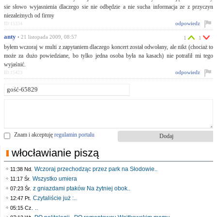
sie słowo wyjasnienia dlaczego sie nie odbędzie a nie sucha informacja ze z przyczyn
niezależnych od firmy
odpowiedz
ID:15334
anty
• 21 listopada 2009, 08:57
1
1
byłem wczoraj w multi z zapytaniem dlaczego koncert został odwołany, ale nikt (chociaż to
może za dużo powiedziane, bo tylko jedna osoba była na kasach) nie potrafił mi tego
wyjaśnić.
odpowiedz
ID:15423
Znam i akceptuję
regulamin portalu
włocławianie piszą
Wczoraj przechodząc przez park na Słodowie..
11:38 Nd.
Wszystko umiera
11:17 Śr.
z gniazdami ptaków Na żytniej obok..
07:23 Śr.
Czytaliście już :..
12:47 Pt.
..
05:15 Cz.