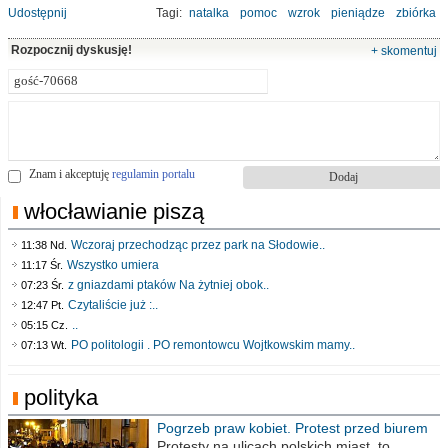
Udostępnij
Tagi:
natalka
pomoc
wzrok
pieniądze
zbiórka
Rozpocznij dyskusję!
+ skomentuj
Znam i akceptuję
regulamin portalu
włocławianie piszą
Wczoraj przechodząc przez park na Słodowie..
11:38 Nd.
Wszystko umiera
11:17 Śr.
z gniazdami ptaków Na żytniej obok..
07:23 Śr.
Czytaliście już :..
12:47 Pt.
..
05:15 Cz.
PO politologii . PO remontowcu Wojtkowskim mamy..
07:13 Wt.
polityka
Pogrzeb praw kobiet. Protest przed biurem
poselskim PiS
Protesty na ulicach polskich miast, to