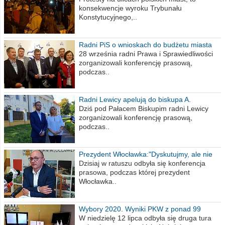
konsekwencje wyroku Trybunału
Konstytucyjnego,..
Radni PiS o wnioskach do budżetu miasta
na 2021 rok
28 września radni Prawa i Sprawiedliwości
zorganizowali konferencję prasową,
podczas..
Radni Lewicy apelują do biskupa A.
Wiesława Meringa
Dziś pod Pałacem Biskupim radni Lewicy
zorganizowali konferencję prasową,
podczas..
Prezydent Włocławka:"Dyskutujmy, ale nie
obrażajmy się”
Dzisiaj w ratuszu odbyła się konferencja
prasowa, podczas której prezydent
Włocławka..
Wybory 2020. Wyniki PKW z ponad 99
procent obwodów
W niedzielę 12 lipca odbyła się druga tura