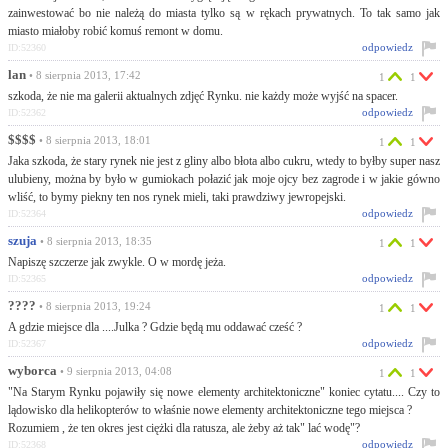
zainwestować bo nie należą do miasta tylko są w rękach prywatnych. To tak samo jak
miasto miałoby robić komuś remont w domu.
odpowiedz
ID:52360
lan
• 8 sierpnia 2013, 17:42
1
1
szkoda, że nie ma galerii aktualnych zdjęć Rynku. nie każdy może wyjść na spacer.
odpowiedz
ID:52362
$$$$
• 8 sierpnia 2013, 18:01
1
1
Jaka szkoda, że stary rynek nie jest z gliny albo błota albo cukru, wtedy to byłby super nasz
ulubieny, można by było w gumiokach połazić jak moje ojcy bez zagrode i w jakie gówno
wliść, to bymy piekny ten nos rynek mieli, taki prawdziwy jewropejski.
odpowiedz
ID:52364
szuja
• 8 sierpnia 2013, 18:35
1
1
Napiszę szczerze jak zwykle. O w mordę jeża.
odpowiedz
ID:52365
????
• 8 sierpnia 2013, 19:24
1
1
A gdzie miejsce dla ....Julka ? Gdzie będą mu oddawać cześć ?
odpowiedz
ID:52367
wyborca
• 9 sierpnia 2013, 04:08
1
1
"Na Starym Rynku pojawiły się nowe elementy architektoniczne" koniec cytatu.... Czy to
lądowisko dla helikopterów to właśnie nowe elementy architektoniczne tego miejsca ?
Rozumiem , że ten okres jest ciężki dla ratusza, ale żeby aż tak" lać wodę"?
odpowiedz
ID:52368