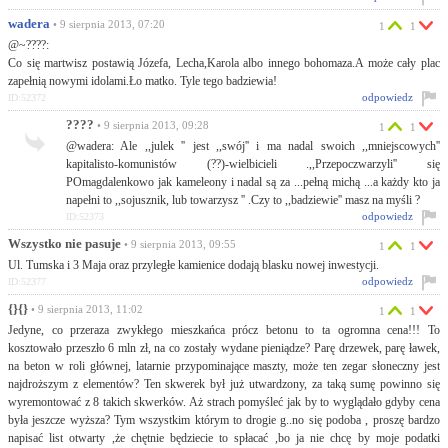
wadera
• 9 sierpnia 2013, 07:20
1
1
@~????:
Co się martwisz postawią Józefa, Lecha,Karola albo innego bohomaza.A może cały plac
zapełnią nowymi idolami.Ło matko. Tyle tego badziewia!
odpowiedz
ID:52372
????
• 9 sierpnia 2013, 09:28
1
1
@wadera: Ale ,,julek '' jest ,,swój'' i ma nadal swoich ,,mniejscowych''
kapitalisto-komunistów (??)-wielbicieli .,,Przepoczwarzyli'' się
POmagdalenkowo jak kameleony i nadal są za ...pełną michą ...a każdy kto ja
napełni to ,,sojusznik, lub towarzysz '' .Czy to ,,badziewie'' masz na myśli ?
odpowiedz
ID:52373
Wszystko nie pasuje
• 9 sierpnia 2013, 09:55
1
1
Ul. Tumska i 3 Maja oraz przyległe kamienice dodają blasku nowej inwestycji.
odpowiedz
ID:52377
{}{}
• 9 sierpnia 2013, 11:02
1
1
Jedyne, co przeraza zwykłego mieszkańca prócz betonu to ta ogromna cena!!! To
kosztowało przeszło 6 mln zł, na co zostały wydane pieniądze? Parę drzewek, parę ławek,
na beton w roli głównej, latarnie przypominające maszty, może ten zegar słoneczny jest
najdroższym z elementów? Ten skwerek był już utwardzony, za taką sumę powinno się
wyremontować z 8 takich skwerków. Aż strach pomyśleć jak by to wyglądało gdyby cena
była jeszcze wyższa? Tym wszystkim którym to drogie g..no się podoba , proszę bardzo
napisać list otwarty ,że chętnie będziecie to spłacać ,bo ja nie chcę by moje podatki