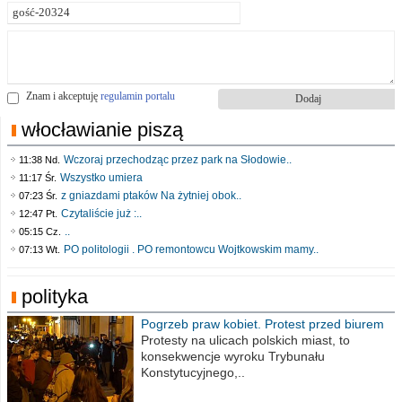
Znam i akceptuję
regulamin portalu
włocławianie piszą
Wczoraj przechodząc przez park na Słodowie..
11:38 Nd.
Wszystko umiera
11:17 Śr.
z gniazdami ptaków Na żytniej obok..
07:23 Śr.
Czytaliście już :..
12:47 Pt.
..
05:15 Cz.
PO politologii . PO remontowcu Wojtkowskim mamy..
07:13 Wt.
polityka
Pogrzeb praw kobiet. Protest przed biurem
poselskim PiS
Protesty na ulicach polskich miast, to
konsekwencje wyroku Trybunału
Konstytucyjnego,..