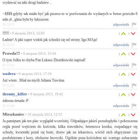
wydawać na taki drogi badziew .
~$$$$ gdyby tak miało być jak piszesz to w porównaniu do wydanych w beton przeszło 6
mln zł , glina była by luksusem
odpowiedz
ID:52379
!!!!!
• 9 sierpnia 2013, 12:03
1
1
Ładnie! A jaki super widok jak schodzi się od strony 3go MAja!
odpowiedz
ID:52381
Prawda!!!
• 9 sierpnia 2013, 15:54
1
1
O tym Julku to chyba Pan Łukasz Zbonikowski napisał!
odpowiedz
ID:52383
wadera
• 9 sierpnia 2013, 17:33
1
1
Już wiem . Miał na myśli Juliana Tuwima.
odpowiedz
ID:52386
dzonny_killer
• 9 sierpnia 2013, 19:42
1
1
żałosna żenada :P
odpowiedz
ID:52388
Mieszkaniec
• 10 sierpnia 2013, 12:12
1
1
Ja pamiętam jak ten plac wyglądał wcześniej. Odpadające jakieś pseudopłytki i pokruszona
cegła przed wejściem do kościoła, kilka trawników, betonowa kostka, rozpadające się
schody, kwietniki pożal się boże, drzew jak na lekarstwo, wśród nich obgryzione czy
poobdzierane z kory, obskurne ławeczki. Ogólnie poza kościołem nic wartego zobaczenia