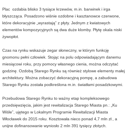
Plac ozdabia blisko 3 tysiące krzewów, m.in. barwinek i irga
błyszcząca. Posadzono wiśnie ozdobne i kasztanowce czerwone,
które dekoracyjnie „wyrastają” z płyty. Jednym z kwiatowych
elementów kompozycyjnych są dwa duże klomby. Płytę okala niski
żywopłot.
Czas na rynku wskazuje zegar słoneczny, w którym funkcję
gnomonu pełni człowiek. Stojąc na polu odpowiadającym danemu
miesiącowi roku, przy pomocy własnego cienia, można odczytać
godzinę. Ozdobą Starego Rynku są również stylowe elementy małej
architektury. Można zobaczyć dekoracyjną pompę, a zabudowa
Starego Rynku została podkreślona m.in. światłami posadzkowymi.
Przebudowa Starego Rynku to ważny etap kompleksowego
przedsięwzięcia, jakim jest rewitalizacja Starego Miasta pn.: „Ku
Wiśle”, ujętego w Lokalnym Programie Rewitalizacji Miasta
Włocławek do 2015 roku. Kosztowała nieco ponad 4,7 mln zł., a
unijne dofinansowanie wyniosło 2 mln 391 tysięcy złotych.