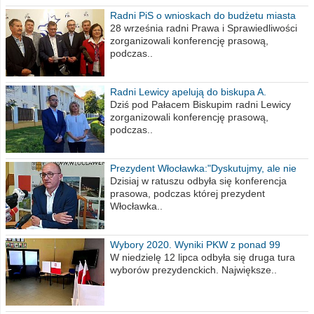
Radni PiS o wnioskach do budżetu miasta
na 2021 rok
28 września radni Prawa i Sprawiedliwości
zorganizowali konferencję prasową,
podczas..
Radni Lewicy apelują do biskupa A.
Wiesława Meringa
Dziś pod Pałacem Biskupim radni Lewicy
zorganizowali konferencję prasową,
podczas..
Prezydent Włocławka:"Dyskutujmy, ale nie
obrażajmy się”
Dzisiaj w ratuszu odbyła się konferencja
prasowa, podczas której prezydent
Włocławka..
Wybory 2020. Wyniki PKW z ponad 99
procent obwodów
W niedzielę 12 lipca odbyła się druga tura
wyborów prezydenckich. Największe..