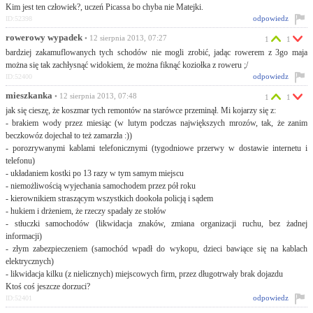
Kim jest ten człowiek?, uczeń Picassa bo chyba nie Matejki.
odpowiedz
ID:52398
rowerowy wypadek
• 12 sierpnia 2013, 07:27
1
1
bardziej zakamuflowanych tych schodów nie mogli zrobić, jadąc rowerem z 3go maja
można się tak zachłysnąć widokiem, że można fiknąć koziołka z roweru ;/
odpowiedz
ID:52400
mieszkanka
• 12 sierpnia 2013, 07:48
1
1
jak się cieszę, że koszmar tych remontów na starówce przeminął. Mi kojarzy się z:
- brakiem wody przez miesiąc (w lutym podczas największych mrozów, tak, że zanim
beczkowóz dojechał to też zamarzła :))
- porozrywanymi kablami telefonicznymi (tygodniowe przerwy w dostawie internetu i
telefonu)
- układaniem kostki po 13 razy w tym samym miejscu
- niemożliwością wyjechania samochodem przez pół roku
- kierownikiem straszącym wszystkich dookoła policją i sądem
- hukiem i drżeniem, że rzeczy spadały ze stołów
- stłuczki samochodów (likwidacja znaków, zmiana organizacji ruchu, bez żadnej
informacji)
- złym zabezpieczeniem (samochód wpadł do wykopu, dzieci bawiące się na kablach
elektrycznych)
- likwidacja kilku (z nielicznych) miejscowych firm, przez długotrwały brak dojazdu
Ktoś coś jeszcze dorzuci?
odpowiedz
ID:52401