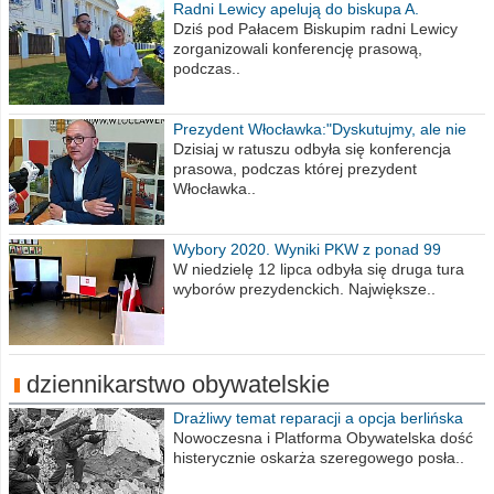
Radni Lewicy apelują do biskupa A.
Wiesława Meringa
Dziś pod Pałacem Biskupim radni Lewicy
zorganizowali konferencję prasową,
podczas..
Prezydent Włocławka:"Dyskutujmy, ale nie
obrażajmy się”
Dzisiaj w ratuszu odbyła się konferencja
prasowa, podczas której prezydent
Włocławka..
Wybory 2020. Wyniki PKW z ponad 99
procent obwodów
W niedzielę 12 lipca odbyła się druga tura
wyborów prezydenckich. Największe..
dziennikarstwo obywatelskie
Drażliwy temat reparacji a opcja berlińska
Nowoczesna i Platforma Obywatelska dość
histerycznie oskarża szeregowego posła..