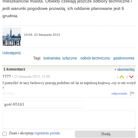
mieszkańców miasta. Obiekty czekają jeszcze odbiory techniczne i
jeśli warunki pogodowe pozwolą, ich oddanie planowane jest 6
grudnia.
10:04, 22 listopada 2013
Udostępnij
Tagi:
lodowiska. sztuczne
odbiór techniczny
gastronomia
bezpieczeństwo
1 komentarz
+ skomentuj
????
• 25 listopada 2013, 15:38
1
1
I pomyśleć że tacy fachowcy pracują podobno od lat za najniższą krajową -czy to nie wstyd
?
odpowiedz
ID:54828
Znam i akceptuję
regulamin portalu