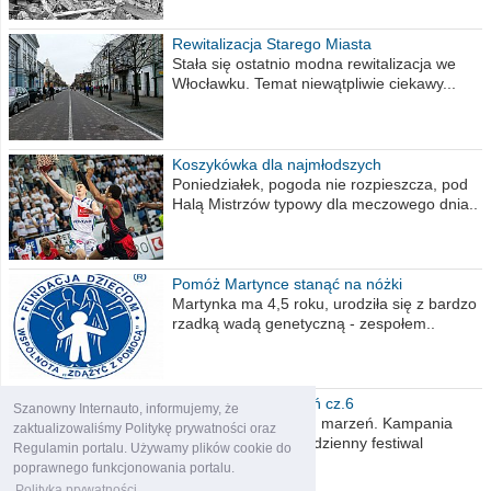
Rewitalizacja Starego Miasta
Stała się ostatnio modna rewitalizacja we
Włocławku. Temat niewątpliwie ciekawy...
Koszykówka dla najmłodszych
Poniedziałek, pogoda nie rozpieszcza, pod
Halą Mistrzów typowy dla meczowego dnia..
Pomóż Martynce stanąć na nóżki
Martynka ma 4,5 roku, urodziła się z bardzo
rzadką wadą genetyczną - zespołem..
Polska moich marzeń cz.6
Szanowny Internauto, informujemy, że
Nadszedł kres moich marzeń. Kampania
zaktualizowaliśmy Politykę prywatności oraz
wyborcza czyli niecodzienny festiwal
Regulamin portalu. Używamy plików cookie do
obietnic,..
poprawnego funkcjonowania portalu.
Polityka prywatności