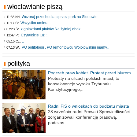
włocławianie piszą
Wczoraj przechodząc przez park na Słodowie..
11:38 Nd.
Wszystko umiera
11:17 Śr.
z gniazdami ptaków Na żytniej obok..
07:23 Śr.
Czytaliście już :..
12:47 Pt.
..
05:15 Cz.
PO politologii . PO remontowcu Wojtkowskim mamy..
07:13 Wt.
polityka
Pogrzeb praw kobiet. Protest przed biurem
poselskim PiS
Protesty na ulicach polskich miast, to
konsekwencje wyroku Trybunału
Konstytucyjnego,..
Radni PiS o wnioskach do budżetu miasta
na 2021 rok
28 września radni Prawa i Sprawiedliwości
zorganizowali konferencję prasową,
podczas..