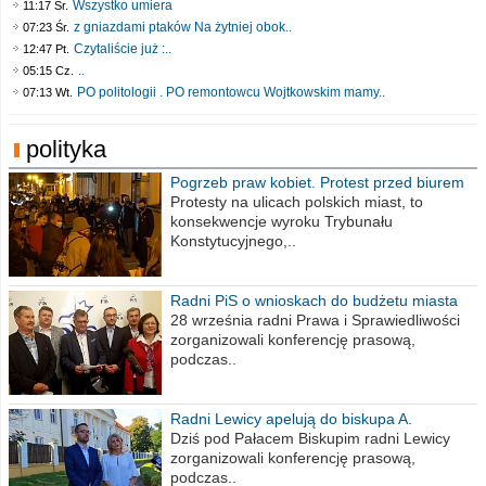
Wszystko umiera
11:17 Śr.
z gniazdami ptaków Na żytniej obok..
07:23 Śr.
Czytaliście już :..
12:47 Pt.
..
05:15 Cz.
PO politologii . PO remontowcu Wojtkowskim mamy..
07:13 Wt.
polityka
Pogrzeb praw kobiet. Protest przed biurem
poselskim PiS
Protesty na ulicach polskich miast, to
konsekwencje wyroku Trybunału
Konstytucyjnego,..
Radni PiS o wnioskach do budżetu miasta
na 2021 rok
28 września radni Prawa i Sprawiedliwości
zorganizowali konferencję prasową,
podczas..
Radni Lewicy apelują do biskupa A.
Wiesława Meringa
Dziś pod Pałacem Biskupim radni Lewicy
zorganizowali konferencję prasową,
podczas..