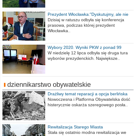
Prezydent Włocławka:"Dyskutujmy, ale nie
obrażajmy się”
Dzisiaj w ratuszu odbyła się konferencja
prasowa, podczas której prezydent
Włocławka..
Wybory 2020. Wyniki PKW z ponad 99
procent obwodów
W niedzielę 12 lipca odbyła się druga tura
wyborów prezydenckich. Największe..
dziennikarstwo obywatelskie
Drażliwy temat reparacji a opcja berlińska
Nowoczesna i Platforma Obywatelska dość
histerycznie oskarża szeregowego posła..
Rewitalizacja Starego Miasta
Stała się ostatnio modna rewitalizacja we