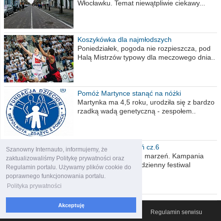
Włocławku. Temat niewątpliwie ciekawy...
Koszykówka dla najmłodszych
Poniedziałek, pogoda nie rozpieszcza, pod
Halą Mistrzów typowy dla meczowego dnia..
Pomóż Martynce stanąć na nóżki
Martynka ma 4,5 roku, urodziła się z bardzo
rzadką wadą genetyczną - zespołem..
Polska moich marzeń cz.6
Szanowny Internauto, informujemy, że
Nadszedł kres moich marzeń. Kampania
zaktualizowaliśmy Politykę prywatności oraz
wyborcza czyli niecodzienny festiwal
Regulamin portalu. Używamy plików cookie do
obietnic,..
poprawnego funkcjonowania portalu.
Polityka prywatności
Akceptuję
© 2007-2026 Włocławski Portal informacyjny
Regulamin serwisu